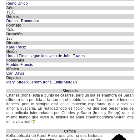
Reino Unido
Año
1981
Género
Drama
·
Romantica
Formato
Color
Duración
127
Director
Karel Reisz
Guión
Harold Pinter según la novela de John Fowles
Fotografía
Freddie Francis
Música
Carl Davis
Reparto
Meryl Streep
,
Jeremy Irons
,
Emily Morgan
Sinopsis
Charles (Irons) está a punto de casarse, pero un día se enamora de Sarah
(Streep) una perdida a la que en el pueblo llaman "La mujer del teniente
francés" porque siempre está en el malecón esperando que vuelva su
amor a buscarla. En realidad todo es ficción, ya que son personajes de
una película interpretados por Charles y Sarah (Irons y Streep) que al
mismo tiempo que viven su historia de amor cinematográfica viviran otra
en la vida real.
Crítica
Bella película de Karel Reisz que alterna dos historias