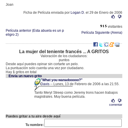
Joan
Ficha de Película enviada por
Logan D.
el 29 de Enero de 2006
visitantes
Película anterior (Esta abuela es un p
Película Siguiente (Arena)
eligro 2)
La mujer del teniente francés ... A GRITOS
Valoración de los ciudadanos:
puntos
Desde aquí puedes opinar sin cortarte un pelo.
La puntuación solo cuenta una vez por ciudadano.
Hay
1
gritos en total
Envia un nuevo grito
"What you wanadooooo?"
Davis
-- Lunes, 13 de Febrero de 2006 a las 21:55.
.
83.41.41.30 |
Tanto Meryl Streep como Jeremy Irons hacen trabajos
magistrales. Muy buena película.
comentar
Puedes gritar a tu aire desde aquí
Tu nombre: