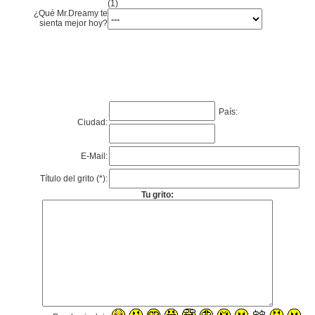
(1)
¿Qué Mr.Dreamy te
sienta mejor hoy?
País:
Ciudad:
E-Mail:
Título del grito (*):
Tu grito: