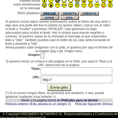
Puedes incluir
estos minidreamys
en tu mensaje
TAGS añadidos:
Si quieres incluir algún Spoiler (información sobre el futuro de una serie o
algo que una parte del foro lo mismo no quiere saber), marca con el ratón
el texto a "ocultar" y presiona "SPOILER", esto generará los tags
adecuados para ocultar el texto. Haz lo propio para marcar negritas o
cursivas. Si quieres copiar en tu mensaje el mensaje al que respondes,
dale a "citar". También puedes usar el estilo de las citas seleccionando el
texto y dandole a "cita".
Ahora puedes subir imágenes con tu grito, si quieres pon aquí el fichero de
la imagen (jpg o gif, 2mgbs max):
Imagen:
Si quieres incluir un enlace a otra página en tu Grito, pon aquí el Título y la
URL (direccion) de la pagina:
Título:
URL:
(*) Si no pones ningún título, se generará uno aleatorio, o sea, puede
aparecer cualquier cosa hehehe =)
- Volver a la pagina inicial de
Películas para no dormir -
Película anterior (Esta abuela es un peligro 2)
Película Siguiente (Arena)
© Copyright DREAMERS NETWORKS SL. Responsabilidades y Condiciones de
Uso en el Universo Dreamers ®