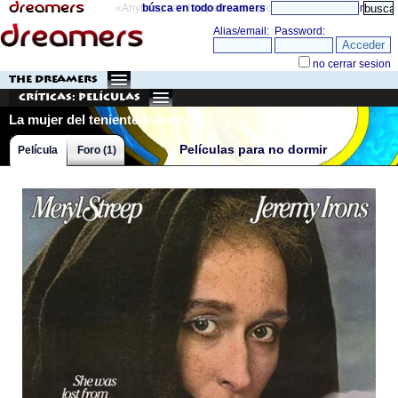
«Anything can happen and it probably will»
búsca en todo dreamers
directorio
THE DREAMERS
Críticas: Películas
La mujer del teniente francés
Películas para no dormir
Película
Foro (1)