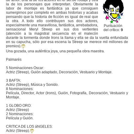
de amor: una la de los actores en el set de rodaje y otra
la de los personajes que interpretan. Obviamente la
labor de montaje es fantástica ya que consiguen
sumergirnos por completo en ambas historias y acabas
pensando que la historia de ficción es igual de real que
la otra. A todo ello contribuyen sus dos actores,
especialmente una maravillosa, fantástica, arrebatadora,
Puntuación
sensacional Meryl Streep en sus dos vertientes
del crítico:
9
(atención a la magistral secuencia en el malecón
durante la tormenta donde Irons la llama y ella se da la vuelta enfundada
en su capucha, sólo por esa escena la Streep se merece mil millones de
premios).
Una gozada, una auténtica joya, una pequeña obra maestra.
Palmarés
5 Nominaciones Oscar:
Actriz (Streep), Guión adaptado, Decoración, Vestuario y Montaje.
3 BAFTA:
Actriz (Streep), Música y Sonido.
8 Nominaciones:
Película, Director, Actor (Irons), Guión, Fotografía, Decoración, Vestuario y
Montaje.
1 GLOBO ORO:
Actriz (Streep)
2 Nominaciones:
Película y Guión.
CRITICA DE LOS áNGELES:
Actriz (Streep).