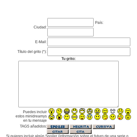
País:
Ciudad:
E-Mail:
Título del grito (*):
Tu grito:
Puedes incluir
estos minidreamys
en tu mensaje
TAGS añadidos:
Si quieres incluir algún Spoiler (información sobre el futuro de una serie o