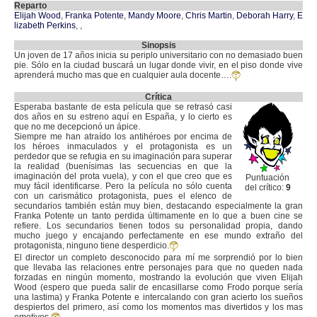
Reparto
Elijah Wood
,
Franka Potente
,
Mandy Moore
,
Chris Martin
,
Deborah Harry
,
E
lizabeth Perkins
,
,
Sinopsis
Un joven de 17 años inicia su periplo universitario con no demasiado buen
pie. Sólo en la ciudad buscará un lugar donde vivir, en el piso donde vive
aprenderá mucho mas que en cualquier aula docente….
Crítica
Esperaba bastante de esta película que se retrasó casi
dos años en su estreno aquí en España, y lo cierto es
que no me decepcionó un ápice.
Siempre me han atraído los antihéroes por encima de
los héroes inmaculados y el protagonista es un
perdedor que se refugia en su imaginación para superar
la realidad (buenísimas las secuencias en que la
imaginación del prota vuela), y con el que creo que es
Puntuación
muy fácil identificarse. Pero la película no sólo cuenta
del crítico:
9
con un carismático protagonista, pues el elenco de
secundarios también están muy bien, destacando especialmente la gran
Franka Potente un tanto perdida últimamente en lo que a buen cine se
refiere. Los secundarios tienen todos su personalidad propia, dando
mucho juego y encajando perfectamente en ese mundo extraño del
protagonista, ninguno tiene desperdicio.
El director un completo desconocido para mí me sorprendió por lo bien
que llevaba las relaciones entre personajes para que no queden nada
forzadas en ningún momento, mostrando la evolución que viven Elijah
Wood (espero que pueda salir de encasillarse como Frodo porque sería
una lastima) y Franka Potente e intercalando con gran acierto los sueños
despiertos del primero, así como los momentos mas divertidos y los mas