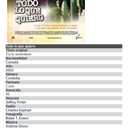
Todo lo que quiero
Título original
Try to seventeen
Nacionalidad
Canadá
Año
2002
Género
Comedia
Formato
Color
Duración
96
Director
Jeffrey Porter
Guión
Charles Kephart
Fotografía
Blake T. Evans
Música
Andrew Gross