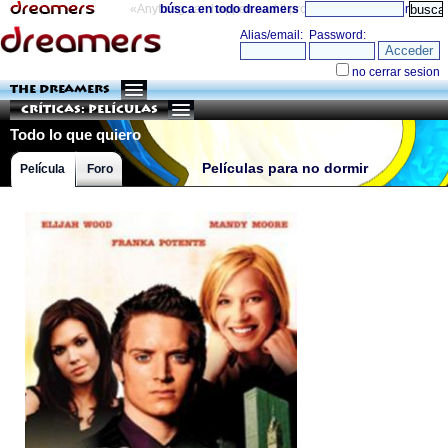
«Anything can happen and it probably will»
búsca en todo dreamers
directorio
THE DREAMERS
Críticas: Películas
Todo lo que quiero
Películas para no dormir
Película
Foro