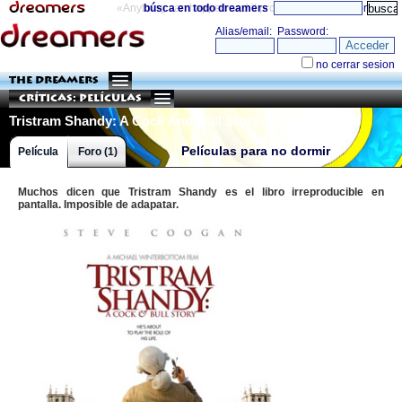
«Anything can happen and it probably will»
búsca en todo dreamers
directorio
THE DREAMERS
Críticas: Películas
Tristram Shandy: A Cock And Bull Story
Películas para no dormir
Película
Foro (1)
Muchos dicen que Tristram Shandy es el libro irreproducible en
pantalla. Imposible de adapatar.