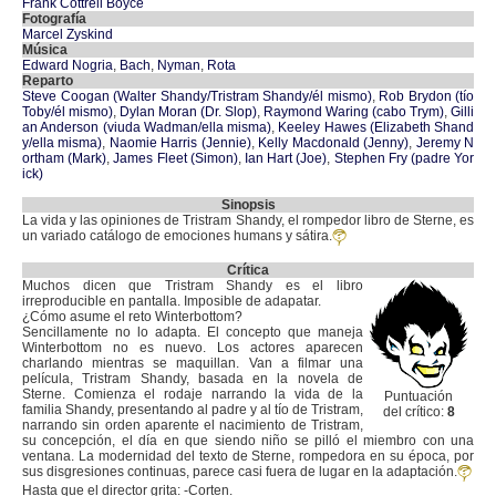
Frank Cottrell Boyce
Fotografía
Marcel Zyskind
Música
Edward Nogria
,
Bach
,
Nyman
,
Rota
Reparto
Steve Coogan (Walter Shandy/Tristram Shandy/él mismo)
,
Rob Brydon (tío
Toby/él mismo)
,
Dylan Moran (Dr. Slop)
,
Raymond Waring (cabo Trym)
,
Gilli
an Anderson (viuda Wadman/ella misma)
,
Keeley Hawes (Elizabeth Shand
y/ella misma)
,
Naomie Harris (Jennie)
,
Kelly Macdonald (Jenny)
,
Jeremy N
ortham (Mark)
,
James Fleet (Simon)
,
Ian Hart (Joe)
,
Stephen Fry (padre Yor
ick)
Sinopsis
La vida y las opiniones de Tristram Shandy, el rompedor libro de Sterne, es
un variado catálogo de emociones humans y sátira.
Crítica
Muchos dicen que Tristram Shandy es el libro
irreproducible en pantalla. Imposible de adapatar.
¿Cómo asume el reto Winterbottom?
Sencillamente no lo adapta. El concepto que maneja
Winterbottom no es nuevo. Los actores aparecen
charlando mientras se maquillan. Van a filmar una
película, Tristram Shandy, basada en la novela de
Sterne. Comienza el rodaje narrando la vida de la
Puntuación
familia Shandy, presentando al padre y al tío de Tristram,
del crítico:
8
narrando sin orden aparente el nacimiento de Tristram,
su concepción, el día en que siendo niño se pilló el miembro con una
ventana. La modernidad del texto de Sterne, rompedora en su época, por
sus disgresiones continuas, parece casi fuera de lugar en la adaptación.
Hasta que el director grita: -Corten.