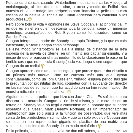
Porque es entonces cuando Winterbottom muestra sus cartas y juega al
metalenguaje, al cine dentro del cine, a ocho y medio de Fellini. Nos
muestra el set de rodaje, las peripecias para financiar la película, la cara
escena de la batalla, el fichaje de Gillian Anderson para contentar a los
productores...
Pero sobre todo la vida y opiniones de Steve Coogan, el actor principal. Y
es que es en él en quien descansa toda la película, como un inmenso
monólogo, acompañado de Rob Brydon como fiel escudero, como su
Sancho Panza...
Coogan interpreta al padre de Shandy, al propio Tristram, y lo que es más
interesante, a Steve Coogan como personaje.
De este modo Winterbottom se aleja a millas de distancia de la letra
impresa de la novela de Sterne, en un intento por captar su espíritu. Y a
riesgo de querer parecer el más modernillo de la clase(como le pasó en la
terrible cosa que no película 9 songs) esta vez juega sobre seguro porque
Coogan da un recital.
Coogan aparece como un actor inseguro, que parece querer dar el salto a
un público más masivo. Pide un calzado más alto que Brydon
continuamente, como un Tom Cruise enfurruñado, esquiva periodistas que
le preguntan por prostitutas de lujo, coquetea con la ayudante del director
en las narices de su mujer, que ha acudido con su hijo recién nacido. Se
muestra reticente a sentar la cabeza...
Alguien comenta la película que hizo con Jackie Chan. Es suficiente para
disparar sus neurosis. Coogan se ríe de si mismo, y se convierte en un
retrato del Shandy "que no llegó a convertirse en el hombre que su padre
esperaba que fuese". Mark (Jeremy Northam) es un impersonator de
Winterbottom que solo asiste a la función de observador, que vive más
cerca de los productores y su mundo, y que tan solo exige de Coogan que
se meta en una reproducción gigante de plástico de una matriz para
simular el nacimiento de Shandy de un modo metafórico.
En la película, se habla de la novela, se dan mil rodeos, se pasan previews