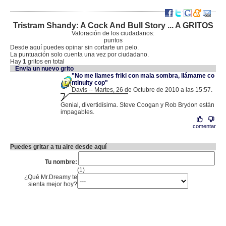
Tristram Shandy: A Cock And Bull Story ... A GRITOS
Valoración de los ciudadanos:
puntos
Desde aquí puedes opinar sin cortarte un pelo.
La puntuación solo cuenta una vez por ciudadano.
Hay
1
gritos en total
Envia un nuevo grito
"No me llames friki con mala sombra, llámame co
ntinuity cop"
Davis -- Martes, 26 de Octubre de 2010 a las 15:57.
.
82.159.21.211 |
Genial, divertidísima. Steve Coogan y Rob Brydon están
impagables.
comentar
Puedes gritar a tu aire desde aquí
Tu nombre:
(1)
¿Qué Mr.Dreamy te
sienta mejor hoy?