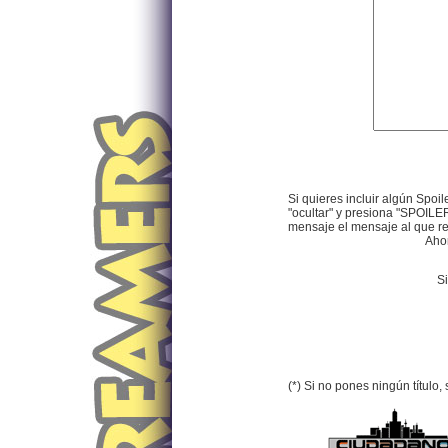
Si quieres incluir algún Spoil
"ocultar" y presiona "SPOILER
mensaje el mensaje al que res
Ahor
Si
(*) Si no pones ningún título