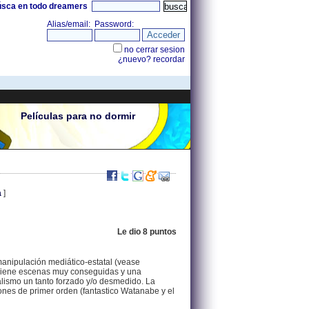
úsca en todo dreamers
Películas para no dormir
a
]
Le dio 8 puntos
.
84.121.98.224 |
anipulación mediático-estatal (vease
 Tiene escenas muy conseguidas y una
alismo un tanto forzado y/o desmedido. La
iones de primer orden (fantastico Watanabe y el