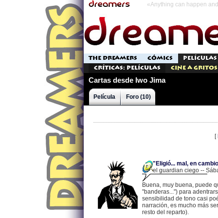
«Anything can happen and 
THE DREAMERS
CÓMICS
PELÍCULAS
Críticas: Películas
Cine a Gritos
Cartas desde Iwo Jima
Película
Foro (10)
[
"Eligió... mal, en cambi
el guardian ciego -- Sáb
Buena, muy buena, puede que
"banderas...") para adentra
sensibilidad de tono casi po
narración, es mucho más sere
resto del reparto).