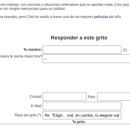
cho metraje, con escenas o situciones reiterativas que no aportan nada. Creo que
os sin ningún menoscabo para su calidad.
ra maestra, pero Clint ha vuelto a hacer una de las mejores
películas
del año.
Responder a este grito
Tu nombre:
(1)
eamy te sienta mejor hoy?
Ciudad:
País:
E-Mail:
Título del grito (*):
Tu grito: