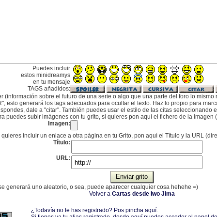
Puedes incluir
estos minidreamys
en tu mensaje
TAGS añadidos:
er (información sobre el futuro de una serie o algo que una parte del foro lo mismo 
", esto generará los tags adecuados para ocultar el texto. Haz lo propio para marcar
pondes, dale a "citar". También puedes usar el estilo de las citas seleccionando el 
a puedes subir imágenes con tu grito, si quieres pon aquí el fichero de la imagen (
Imagen:
 quieres incluir un enlace a otra página en tu Grito, pon aquí el Título y la URL (dir
Título:
URL:
, se generará uno aleatorio, o sea, puede aparecer cualquier cosa hehehe =)
Volver a
Cartas desde Iwo Jima
¿Todavía no te has registrado? Pos pincha aquí
.