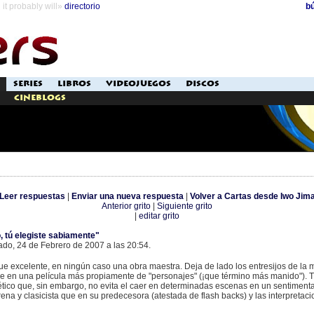
it probably will»
directorio
b
SERIES
LIBROS
VIDEOJUEGOS
DISCOS
Cineblogs
Leer respuestas
|
Enviar una nueva respuesta
|
Volver a Cartas desde Iwo Jim
Anterior grito
|
Siguiente grito
|
editar grito
o, tú elegiste sabiamente"
ado, 24 de Febrero de 2007 a las 20:54.
 excelente, en ningún caso una obra maestra. Deja de lado los entresijos de la m
rse en una película más propiamente de "personajes" (¡que término más manido").
ético que, sin embargo, no evita el caer en determinadas escenas en un sentiment
na y clasicista que en su predecesora (atestada de flash backs) y las interpretac