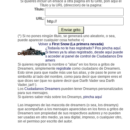
Si quieres incluir un enlace a otra página en tu Grito, pon aquí el
Título y la URL (direccion) de la pagina:
Título:
URL:
(*) Si no pones ningún título, se generará uno aleatorio, o sea,
puede aparecer cualquier cosa hehehe =)
Volver a
First Snow (La primera nevada)
¿Todavía no te has registrado? Pos pincha aquí
.
Si tienes ya tu alias registrado, desde aquí puede
s acceder al panel de control de Ciudadanos Dre
amers
Si quieres registrar tu nombre o "alias" en los foros a gritos de
Dreamers, simplemente
registrate
como ciudadano de Dreamers.
Esto sirve para que nadie más use tus alias, y de paso te pone un
simbolito al lado del nombre, como para decir que siempre eres el
que dices ser (que no quiere decir que Darth Vader sea Darth
Vader, jarl! ).
Los
Ciudadanos Dreamers
pueden tener Dreamys personalizados
para sus mensajes.
Si quieres saber más sobre los Dreamys,
pincha aquí
Las imagenes de las mascota de dreamers (o sea, los dreamys)
que acompañan a los mensajes aparecidas en los foros a gritos de
Dreamers son propiedad de sus respectivos autores y no pueden
ser usadas en otro medio, ya sea digital, impreso, o cualquier otro,
sin el permiso por escrito del autor.