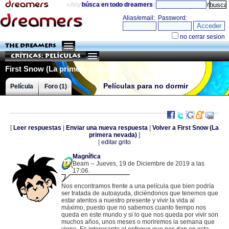
«Anything can happen and it probably will»
búsca en todo dreamers
directorio
THE DREAMERS
Críticas: Películas
First Snow (La primera nevada)
Películas para no dormir
Película
Foro (1)
[
Leer respuestas
|
Enviar una nueva respuesta
|
Volver a First Snow (La
primera nevada)
]
|
editar grito
Magnífica
Beam -- Jueves, 19 de Diciembre de 2019 a las
17:06.
.
84.125.152.151 |
Nos encontramos frente a una película que bien podría
ser tratada de autoayuda, diciéndonos que tenemos que
estar atentos a nuestro presente y vivir la vida al
máximo, puesto que no sabemos cuanto tiempo nos
queda en este mundo y si lo que nos queda por vivir son
muchos años, unos meses o moriremos la semana que