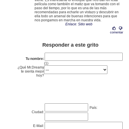
viene. Es interesante el enfoque que nos dan en esta
película como también el matiz que va tomando con el
paso del tiempo, por lo que es una de las más
recomendadas para echarle un vistazo y descubrir en
ella todo un arsenal de buenas intenciones para que
nos pongamos en marcha en nuestra vida.
Enlace: Sitio web
comentar
Responder a este grito
Tu nombre:
(1)
¿Qué Mr.Dreamy
te sienta mejor
hoy?
País:
Ciudad:
E-Mail: