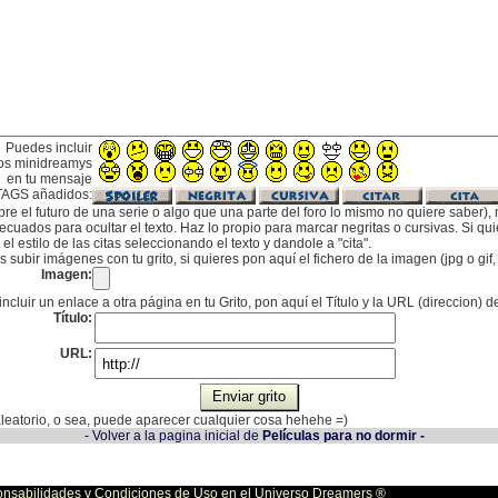
Puedes incluir
os minidreamys
en tu mensaje
TAGS añadidos:
bre el futuro de una serie o algo que una parte del foro lo mismo no quiere saber), m
cuados para ocultar el texto. Haz lo propio para marcar negritas o cursivas. Si qu
l estilo de las citas seleccionando el texto y dandole a "cita".
subir imágenes con tu grito, si quieres pon aquí el fichero de la imagen (jpg o gi
Imagen:
incluir un enlace a otra página en tu Grito, pon aquí el Título y la URL (direccion) d
Título:
URL:
 aleatorio, o sea, puede aparecer cualquier cosa hehehe =)
- Volver a la pagina inicial de
Películas para no dormir -
bilidades y Condiciones de Uso en el Universo Dreamers ®