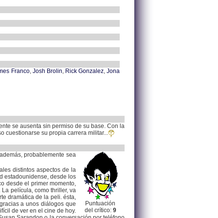
mes Franco
,
Josh Brolin
,
Rick Gonzalez
,
Jona
ente se ausenta sin permiso de su base. Con la
 cuestionarse su propia carrera militar...
ro además, probablemente sea
les distintos aspectos de la
ad estadounidense, desde los
tico desde el primer momento,
a película, como thriller, va
e dramática de la peli. ésta,
Puntuación
 gracias a unos diálogos que
del crítico:
9
ícil de ver en el cine de hoy.
Susan Sarandon o la conversación por teléfono