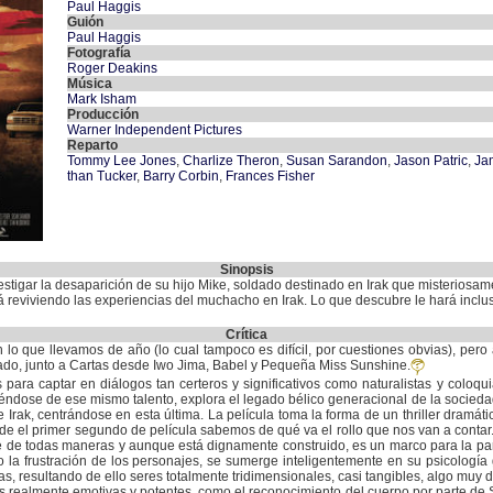
Paul Haggis
Guión
Paul Haggis
Fotografía
Roger Deakins
Música
Mark Isham
Producción
Warner Independent Pictures
Reparto
Tommy Lee Jones
,
Charlize Theron
,
Susan Sarandon
,
Jason Patric
,
Ja
than Tucker
,
Barry Corbin
,
Frances Fisher
Sinopsis
stigar la desaparición de su hijo Mike, soldado destinado en Irak que misteriosam
á reviviendo las experiencias del muchacho en Irak. Lo que descubre le hará incluso
Crítica
en lo que llevamos de año (lo cual tampoco es difícil, por cuestiones obvias), pe
ado, junto a Cartas desde Iwo Jima, Babel y Pequeña Miss Sunshine.
ara captar en diálogos tan certeros y significativos como naturalistas y coloquia
iéndose de ese mismo talento, explora el legado bélico generacional de la socied
 Irak, centrándose en esta última. La película toma la forma de un thriller dramá
e el primer segundo de película sabemos de qué va el rollo que nos van a contar. L
ue de todas maneras y aunque está dignamente construido, es un marco para la part
 la frustración de los personajes, se sumerge inteligentemente en su psicología
, resultando de ello seres totalmente tridimensionales, casi tangibles, algo muy dif
realmente emotivas y potentes, como el reconocimiento del cuerpo por parte de 