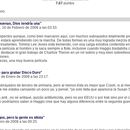
7.67
puntos
ano.
buenas, Dios tendría una"
 16 de Febrero de 2008 a las 03:33.
aspectos aunque, como bien marcaron aquí, con muchos subrayados totalmente presci
estará aprendiendo con la marcha. De todas formas es una muy lograda mezcla de
resalientes. Tommy Lee Jones está tremendo, con esa carga emotiva contenida en
la película al hombro y la saca siempre a flote, inclusive cuando Haggis trastabill
 destacar el gran trabajo de Charlize Theron en un rol sobrio y muy bien sobrellev
iones.
rezas, una muy buena película.
 para grabar Disco Duro"
28 de Enero de 2008 a las 23:17.
brayados de tercero de primaria, pero al menos ésta es mejor que Crash, si al me
ue me estaba cansando un poco ya, y pensé: "ya solo falta que aparezca la Susan 
ca anti...no sé antiqué, quizás antibelicista, pero no por EEUU o por Irak sino por el
, no podríamos saber si Haggis cree que hay alguna diferencia entre la segunda gue
os, pero la gente es idiota"
nero de 2008 a las 00:25.