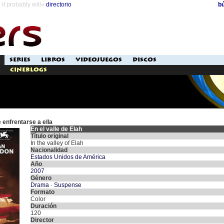
it probably will»
directorio
b
SERIES
LIBROS
VIDEOJUEGOS
DISCOS
Cineblogs
 enfrentarse a ella
En el valle de Elah
Título original
In the valley of Elah
Nacionalidad
Estados Unidos de América
Año
2007
Género
Drama
·
Suspense
Formato
Color
Duración
120
Director