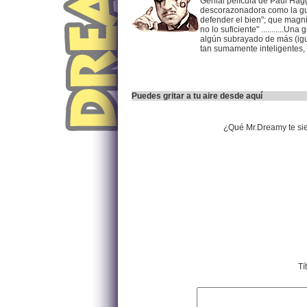
Genial película de Paul Hagg
descorazonadora como la guer
defender el bien"; que magn
no lo suficiente" ...........
algún subrayado de más (igu
tan sumamente inteligentes,
Puedes gritar a tu aire desde aquí
¿Qué Mr.Dreamy te si
Tí