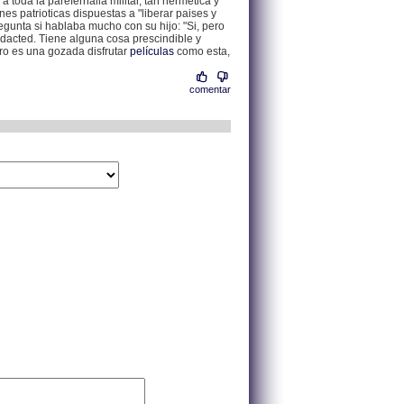
 toda la parefernalia militar, tan hermética y
s patrioticas dispuestas a "liberar paises y
gunta si hablaba mucho con su hijo: "Si, pero
Redacted. Tiene alguna cosa prescindible y
ro es una gozada disfrutar
películas
como esta,
comentar