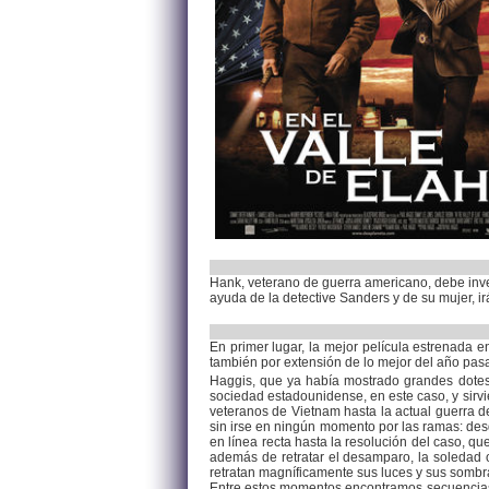
Hank, veterano de guerra americano, debe inve
ayuda de la detective Sanders y de su mujer, ir
En primer lugar, la mejor película estrenada 
también por extensión de lo mejor del año pas
Haggis, que ya había mostrado grandes dotes p
sociedad estadounidense, en este caso, y sirv
veteranos de Vietnam hasta la actual guerra de
sin irse en ningún momento por las ramas: desd
en línea recta hasta la resolución del caso, q
además de retratar el desamparo, la soledad o
retratan magníficamente sus luces y sus sombras
Entre estos momentos encontramos secuencias 