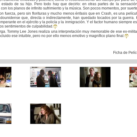
estado de su hijo. Pero todo hay que decirlo: en otras partes de la sensació
n los planos de infinito sufrimiento y la música. Son pocos momentos, por suerte
 fuerza, pero sin florituras y mucho menos énfasis que en Crash, es una pelícu
dounidense que, directa o indirectamente, han quedado tocados por la guerra.
perante en el ejército y la policía y la inmigración. Y el factor humano siempre es
 los sentimientos de culpabilidad.
. Tommy Lee Jones realiza una interpretación muy memorable de ese ex-militar hie
luido ese intuible, pero no por ello menos emotivo y magnífico plano final.
Ficha de Pelí