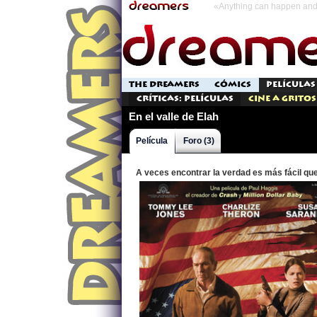
«Anything can happen and 
THE DREAMERS
CÓMICS
PELÍCULAS
Críticas: Películas
Cine a Gritos
En el valle de Elah
Película
Foro (3)
A veces encontrar la verdad es más fácil que