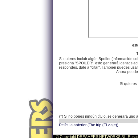
est
Si quieres incluir algún Spoiler (información so
presiona "SPOILER", esto generará los tags ade
respondes, dale a "citar". También puedes usar e
Ahora puedes 
Si quieres 
(*) Si no pones ningún título, se generará uno
Película anterior (The trip (El viaje))
© Copyright DREAMERS NETWORKS SL. Responsa