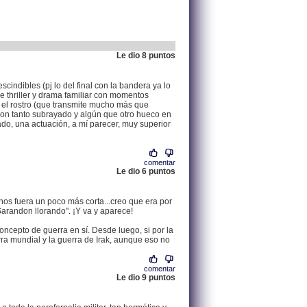
Le dio 8 puntos
.
200.114.145.109 |
ndibles (pj lo del final con la bandera ya lo
 thriller y drama familiar con momentos
 el rostro (que transmite mucho más que
a con tanto subrayado y algún que otro hueco en
ado, una actuación, a mí parecer, muy superior
comentar
Le dio 6 puntos
.
83.165.23.204 |
nos fuera un poco más corta...creo que era por
Sarandon llorando". ¡Y va y aparece!
 concepto de guerra en sí. Desde luego, si por la
rra mundial y la guerra de Irak, aunque eso no
comentar
Le dio 9 puntos
.
79.144.212.177 |