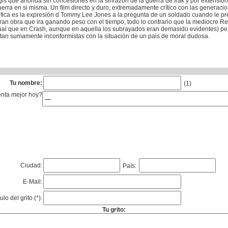
is que ahonda sin concesiones en la sinrazón de la guerra de Irak y por extensión a
ra en si misma. Un film directo y duro, extremadamente crítico con las generacione
ifica es la expresión d Tommy Lee Jones a la pregunta de un soldado cuando le pre
Una gran obra que ira ganando peso con el tiempo, todo lo contrario que la mediocre 
al que en Crash, aunque en aquella los subrayados eran demasido evidentes) pe
 tan sumamente inconformistas con la situación de un pais de moral dudosa.
Tu nombre:
(1)
enta mejor hoy?
Ciudad:
País:
E-Mail:
tulo del grito (*):
Tu grito: