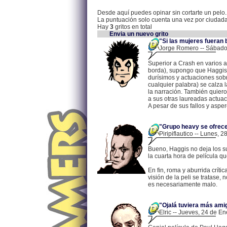
Desde aquí puedes opinar sin cortarte un pelo.
La puntuación solo cuenta una vez por ciudad
Hay
3
gritos en total
Envia un nuevo grito
"Si las mujeres fueran 
Jorge Romero -- Sábado,
Superior a Crash en varios 
borda), supongo que Haggis 
durísimos y actuaciones sob
cualquier palabra) se calza 
la narración. También quiero
a sus otras laureadas actuac
A pesar de sus fallos y aspe
"Grupo heavy se ofrece
Piripiflautico -- Lunes, 
Bueno, Haggis no deja los su
la cuarta hora de película q
En fin, roma y aburrida críti
visión de la peli se tratase
es necesariamente malo.
"Ojalá tuviera más amig
Elric -- Jueves, 24 de E