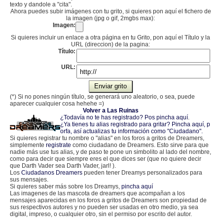
texto y dandole a "cita".
Ahora puedes subir imágenes con tu grito, si quieres pon aquí el fichero de
la imagen (jpg o gif, 2mgbs max):
Imagen:
Si quieres incluir un enlace a otra página en tu Grito, pon aquí el Título y la
URL (direccion) de la pagina:
Título:
URL:
(*) Si no pones ningún título, se generará uno aleatorio, o sea, puede
aparecer cualquier cosa hehehe =)
Volver a Las Ruinas
¿Todavía no te has registrado? Pos pincha aquí
.
¿Ya tienes tu alias registrado para gritar? Pincha aquí, p
orfa, así actualizas tu información como "Ciudadano".
Si quieres registrar tu nombre o "alias" en los foros a gritos de Dreamers,
simplemente
registrate
como ciudadano de Dreamers. Esto sirve para que
nadie más use tus alias, y de paso te pone un simbolito al lado del nombre,
como para decir que siempre eres el que dices ser (que no quiere decir
que Darth Vader sea Darth Vader, jarl! ).
Los
Ciudadanos Dreamers
pueden tener Dreamys personalizados para
sus mensajes.
Si quieres saber más sobre los Dreamys,
pincha aquí
Las imagenes de las mascota de dreamers que acompañan a los
mensajes aparecidas en los foros a gritos de Dreamers son propiedad de
sus respectivos autores y no pueden ser usadas en otro medio, ya sea
digital, impreso, o cualquier otro, sin el permiso por escrito del autor.