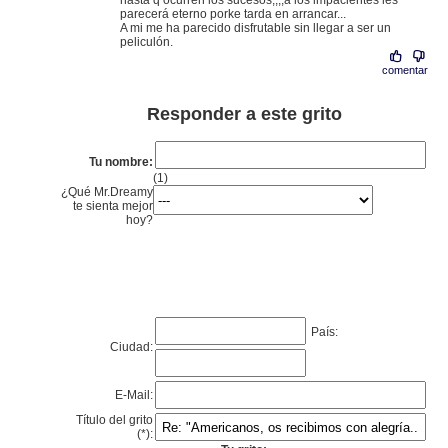
hasta q ocurren los sucesos,,,,a los impacientes les
parecerá eterno porke tarda en arrancar...
A mi me ha parecido disfrutable sin llegar a ser un
peliculón.
comentar
Responder a este grito
Tu nombre:
(1)
¿Qué Mr.Dreamy
te sienta mejor
hoy?
País:
Ciudad:
E-Mail:
Título del grito
(*):