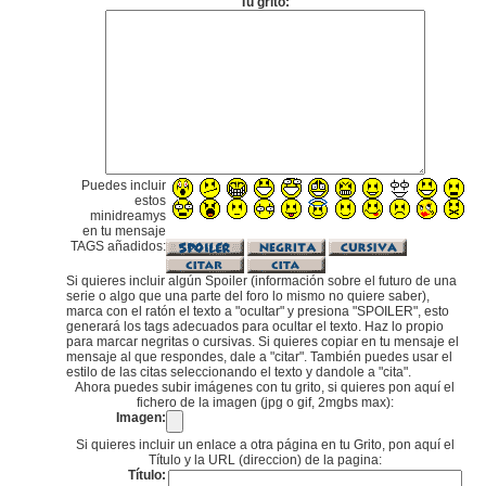
Tu grito:
Puedes incluir
estos
minidreamys
en tu mensaje
TAGS añadidos:
Si quieres incluir algún Spoiler (información sobre el futuro de una
serie o algo que una parte del foro lo mismo no quiere saber),
marca con el ratón el texto a "ocultar" y presiona "SPOILER", esto
generará los tags adecuados para ocultar el texto. Haz lo propio
para marcar negritas o cursivas. Si quieres copiar en tu mensaje el
mensaje al que respondes, dale a "citar". También puedes usar el
estilo de las citas seleccionando el texto y dandole a "cita".
Ahora puedes subir imágenes con tu grito, si quieres pon aquí el
fichero de la imagen (jpg o gif, 2mgbs max):
Imagen:
Si quieres incluir un enlace a otra página en tu Grito, pon aquí el
Título y la URL (direccion) de la pagina:
Título: