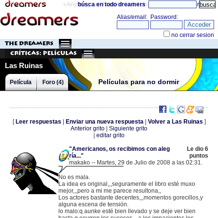
«Anything can happen and it probably will»
búsca en todo dreamers
directorio
THE DREAMERS
Críticas: Películas
Las Ruinas
Películas para no dormir
Película
Foro (4)
[
Leer respuestas
|
Enviar una nueva respuesta
|
Volver a Las Ruinas
]
Anterior grito
|
Siguiente grito
|
editar grito
"Americanos, os recibimos con aleg
Le dio 6
ría..."
puntos
makako -- Martes, 29 de Julio de 2008 a las 02:31.
.
213.60.154.24 |
No es mala.
La idea es original,,,seguramente el libro esté muxo
mejor,,,pero a mi me parece resultona,,
Los actores bastante decentes,,,momentos gorecillos,y
alguna escena de tensión.
lo malo:q aunke esté bien llevado y se deje ver bien