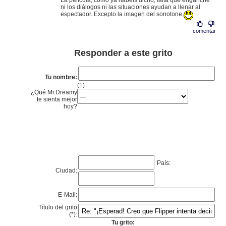
La película, como ya habéis dicho, falta que enganche
ni los diálogos ni las situaciones ayudan a llenar al
espectador. Excepto la imagen del sonotone.
comentar
Responder a este grito
Tu nombre:
(1)
¿Qué Mr.Dreamy
te sienta mejor
hoy?
País:
Ciudad:
E-Mail:
Título del grito
(*):
Tu grito: