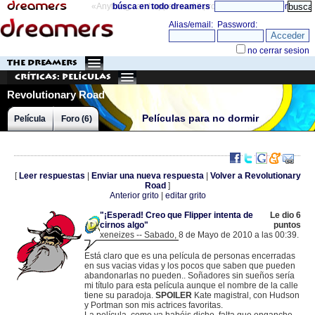
«Anything can happen and it probably will»
búsca en todo dreamers
directorio
THE DREAMERS
Críticas: Películas
Revolutionary Road
Películas para no dormir
Película
Foro (6)
[
Leer respuestas
|
Enviar una nueva respuesta
|
Volver a Revolutionary
Road
]
Anterior grito
|
editar grito
"¡Esperad! Creo que Flipper intenta de
Le dio 6
cirnos algo"
puntos
xeneizes -- Sabado, 8 de Mayo de 2010 a las 00:39.
.
83.44.73.183 |
Está claro que es una película de personas encerradas
en sus vacias vidas y los pocos que saben que pueden
abandonarlas no pueden.. Soñadores sin sueños sería
mi título para esta película aunque el nombre de la calle
tiene su paradoja.
SPOILER
Kate magistral, con Hudson
y Portman son mis actrices favoritas.