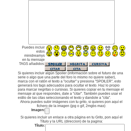
Puedes incluir
estos
minidreamys
en tu mensaje
TAGS añadidos:
Si quieres incluir algún Spoiler (información sobre el futuro de una
serie o algo que una parte del foro lo mismo no quiere saber),
marca con el ratón el texto a "ocultar" y presiona "SPOILER", esto
generará los tags adecuados para ocultar el texto. Haz lo propio
para marcar negritas o cursivas. Si quieres copiar en tu mensaje el
mensaje al que respondes, dale a "citar". También puedes usar el
estilo de las citas seleccionando el texto y dandole a "cita".
Ahora puedes subir imágenes con tu grito, si quieres pon aquí el
fichero de la imagen (jpg o gif, 2mgbs max):
Imagen:
Si quieres incluir un enlace a otra página en tu Grito, pon aquí el
Título y la URL (direccion) de la pagina:
Título: