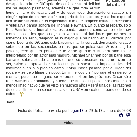
Puntuación
desapasionada de DiCaprio de confesar su infidelidad
del crítico:
7
me ha dejado pasmado), además de que todo el film
tiene un aire de teatralidad y de estar todo demasiado ensayado sin
ningún apice de improvisación por parte de los actores, y eso hace que el
film acabe sin calar en el espectador, a lo que tampoco ayuda la mecánica
y reiterativa banda sonora de Thomas Newman. En cuanto al reparto, sólo
Kate Winslet sale triunfal, está estupenda, aunque como ya he dicho hay
momentos en los que sus gestualizada teatralidad hace que no nos la
tomemos en serio, tampoco es lo mejor que ha hecho en su carrera, por
cierto. Leonardo DiCaprio está bastante mal, la verdad, demasiado forzado
sobretodo en las secuencias en las que se pelea con Winslet a grito
pelado, creo que el personaje le viene grande y hubiera sido mejor
interpretado por un actor más maduro. Michael Shannon por su parte está
bastante sobreactuado, además de que su personaje no tiene razón de
ser, salvo el aprovechar su locura para sacar los trapos sucios del
matrimonio en sus propias caras. Kathy Bates pasaba por el lugar del
rodaje y se dejó filmar un poco. En fin, le doy un 7 porque el esfuerzo lo
merece, pero que ninguno se sorprenda si en los próximos Oscar sólo
Kate Winslet es nominada, y puede que ni eso. El poster, por cierto, es lo
menos imaginativo que he visto en muchos años y será una de las razones
de que el film sea un sonoro fracaso en USA y en cualquier parte donde se
estrene.
Joan
Ficha de Película enviada por
Logan D.
el 29 de Diciembre de 2008
video