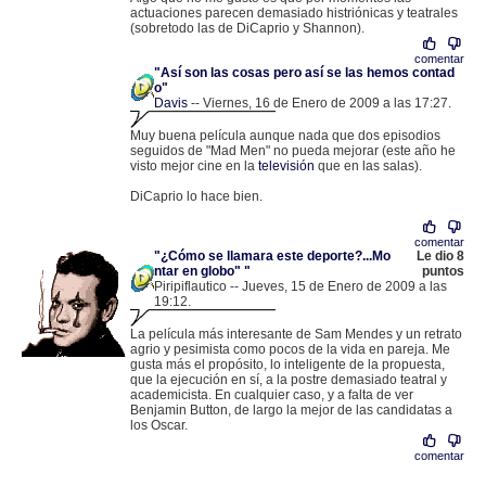
actuaciones parecen demasiado histriónicas y teatrales
(sobretodo las de DiCaprio y Shannon).
comentar
"Así son las cosas pero así se las hemos contad
o"
Davis
-- Viernes, 16 de Enero de 2009 a las 17:27.
.
82.159.21.211 |
Muy buena película aunque nada que dos episodios
seguidos de "Mad Men" no pueda mejorar (este año he
visto mejor cine en la
televisión
que en las salas).
DiCaprio lo hace bien.
comentar
"¿Cómo se llamara este deporte?...Mo
Le dio 8
ntar en globo" "
puntos
Piripiflautico -- Jueves, 15 de Enero de 2009 a las
19:12.
.
83.165.23.204 |
La película más interesante de Sam Mendes y un retrato
agrio y pesimista como pocos de la vida en pareja. Me
gusta más el propósito, lo inteligente de la propuesta,
que la ejecución en sí, a la postre demasiado teatral y
academicista. En cualquier caso, y a falta de ver
Benjamin Button, de largo la mejor de las candidatas a
los Oscar.
comentar