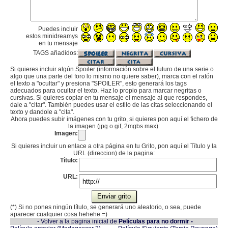
Puedes incluir
estos minidreamys
en tu mensaje
TAGS añadidos:
Si quieres incluir algún Spoiler (información sobre el futuro de una serie o
algo que una parte del foro lo mismo no quiere saber), marca con el ratón
el texto a "ocultar" y presiona "SPOILER", esto generará los tags
adecuados para ocultar el texto. Haz lo propio para marcar negritas o
cursivas. Si quieres copiar en tu mensaje el mensaje al que respondes,
dale a "citar". También puedes usar el estilo de las citas seleccionando el
texto y dandole a "cita".
Ahora puedes subir imágenes con tu grito, si quieres pon aquí el fichero de
la imagen (jpg o gif, 2mgbs max):
Imagen:
Si quieres incluir un enlace a otra página en tu Grito, pon aquí el Título y la
URL (direccion) de la pagina:
Título:
URL:
(*) Si no pones ningún título, se generará uno aleatorio, o sea, puede
aparecer cualquier cosa hehehe =)
- Volver a la pagina inicial de
Películas para no dormir -