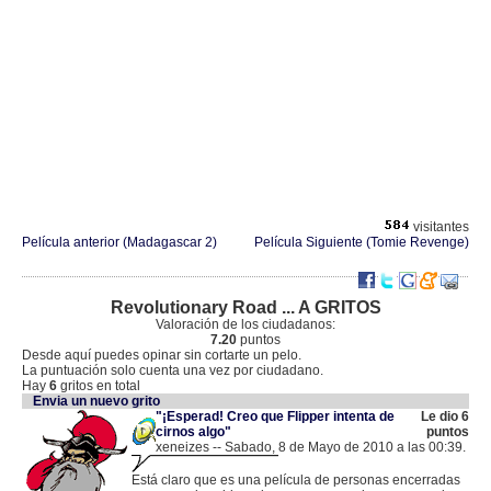
visitantes
Película anterior (Madagascar 2)
Película Siguiente (Tomie Revenge)
Revolutionary Road ... A GRITOS
Valoración de los ciudadanos:
7.20
puntos
Desde aquí puedes opinar sin cortarte un pelo.
La puntuación solo cuenta una vez por ciudadano.
Hay
6
gritos en total
Envia un nuevo grito
"¡Esperad! Creo que Flipper intenta de
Le dio 6
cirnos algo"
puntos
xeneizes -- Sabado, 8 de Mayo de 2010 a las 00:39.
.
83.44.73.183 |
Está claro que es una película de personas encerradas