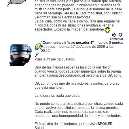
en sus vacias vidas y los pocos que saben que pueden
abandonarlas no pueden.. Soñadores sin sueños sería
mi título para esta película aunque el nombre de la calle
tiene su paradoja.
SPOILER
Kate magistral, con Hudson
y Portman son mis actrices favoritas.
La película, como ya habéis dicho, falta que enganche
ni los diálogos ni las situaciones ayudan a llenar al
espectador. Excepto la imagen del sonotone.
comentar
"Communitech fistro pecadorr!"
Le dio 8 puntos
Robocop -- Lunes, 17 de Agosto de 2009 a las
09:12.
.
190.47.93.147 |
Pues a mi me ha gustado.
Una de las mejores escenas ha sido la del "loco"
cuando vomita todos sus pensamientos sobre la pareja
en plena mesa descojonando al personaje de DiCaprio.
DiCaprio no es uno de mis actores favoritos, pero creo
que esta muy bien.
La fotografía, nada que decir.
No puedo comparar esta película con otras, ya que cada
una envuelve de distintas maneras, la misma premisa.
Cada realización nos muestra otra parte de sus
creadores, una homogeneidad de ideas y sentimientos.
El final, otro de los mejores que he visto.
SPOILER
Salud