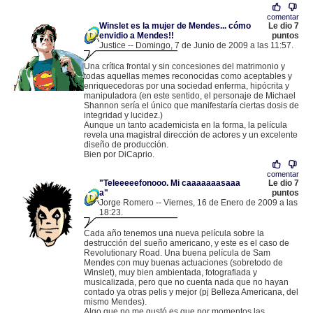
comentar
Winslet es la mujer de Mendes... cómo
Le dio 7
envidio a Mendes!!
puntos
Justice -- Domingo, 7 de Junio de 2009 a las 11:57.
.
213.98.209.80 |
Una crítica frontal y sin concesiones del matrimonio y
todas aquellas memes reconocidas como aceptables y
enriquecedoras por una sociedad enferma, hipócrita y
manipuladora (en este sentido, el personaje de Michael
Shannon sería el único que manifestaría ciertas dosis de
integridad y lucidez.)
Aunque un tanto academicista en la forma, la película
revela una magistral dirección de actores y un excelente
diseño de producción.
Bien por DiCaprio.
comentar
"Teleeeeefonooo. Mi caaaaaaasaaa
Le dio 7
a"
puntos
Jorge Romero -- Viernes, 16 de Enero de 2009 a las
18:23.
.
200.69.60.117 |
Cada año tenemos una nueva película sobre la
destrucción del sueño americano, y este es el caso de
Revolutionary Road. Una buena película de Sam
Mendes con muy buenas actuaciones (sobretodo de
Winslet), muy bien ambientada, fotografiada y
musicalizada, pero que no cuenta nada que no hayan
contado ya otras pelis y mejor (pj Belleza Americana, del
mismo Mendes).
Algo que no me gustó es que por momentos las