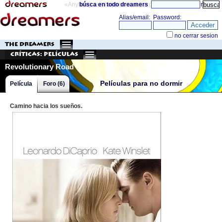
«Anything can happen and it probably will»
búsca en todo dreamers
directorio
THE DREAMERS
Críticas: Películas
Revolutionary Road
Películas para no dormir
Película
Foro (6)
Camino hacia los sueños.