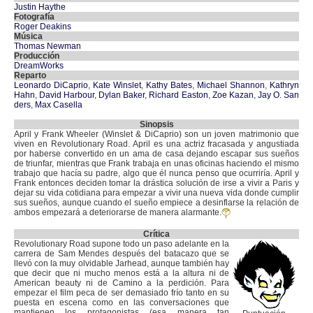
Justin Haythe
Fotografía
Roger Deakins
Música
Thomas Newman
Producción
DreamWorks
Reparto
Leonardo DiCaprio
,
Kate Winslet
,
Kathy Bates
,
Michael Shannon
,
Kathryn
Hahn
,
David Harbour
,
Dylan Baker
,
Richard Easton
,
Zoe Kazan
,
Jay O. San
ders
,
Max Casella
Sinopsis
April y Frank Wheeler (Winslet & DiCaprio) son un joven matrimonio que
viven en Revolutionary Road. April es una actriz fracasada y angustiada
por haberse convertido en un ama de casa dejando escapar sus sueños
de triunfar, mientras que Frank trabaja en unas oficinas haciendo el mismo
trabajo que hacía su padre, algo que él nunca penso que ocurriría. April y
Frank entonces deciden tomar la drástica solución de irse a vivir a Paris y
dejar su vida cotidiana para empezar a vivir una nueva vida donde cumplir
sus sueños, aunque cuando el sueño empiece a desinflarse la relación de
ambos empezará a deteriorarse de manera alarmante.
Crítica
Revolutionary Road supone todo un paso adelante en la
carrera de Sam Mendes después del batacazo que se
llevó con la muy olvidable Jarhead, aunque también hay
que decir que ni mucho menos está a la altura ni de
American beauty ni de Camino a la perdición. Para
empezar el film peca de ser demasiado frío tanto en su
puesta en escena como en las conversaciones que
mantienen los protagonistas (esa manera tan