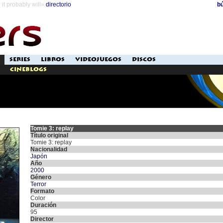
it probably will»
directorio
b
SERIES
LIBROS
VIDEOJUEGOS
DISCOS
Cineblogs
Tomie 3: replay
Título original
Tomie 3: replay
Nacionalidad
Japón
Año
2000
Género
Terror
Formato
Color
Duración
95
Director