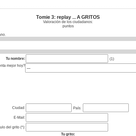
Tomie 3: replay ... A GRITOS
Valoración de los ciudadanos:
puntos
ano.
Tu nombre:
(1)
enta mejor hoy?
Ciudad:
País:
E-Mail:
tulo del grito (*):
Tu grito: