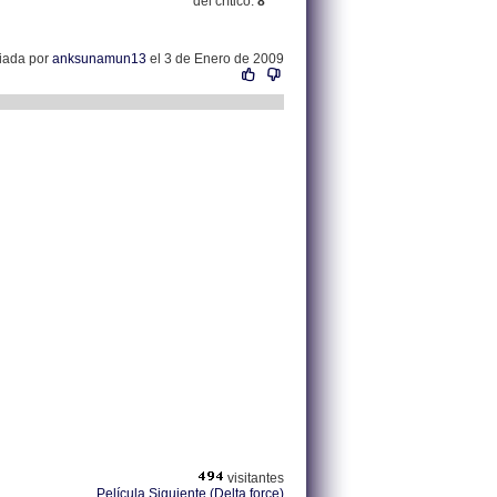
del crítico:
8
viada por
anksunamun13
el 3 de Enero de 2009
visitantes
Película Siguiente (Delta force)