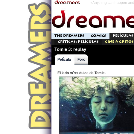
«Anything can happen and 
THE DREAMERS
CÓMICS
PELÍCULAS
Críticas: Películas
Cine a Gritos
Tomie 3: replay
Película
Foro
El lado m´ss dulce de Tomie.