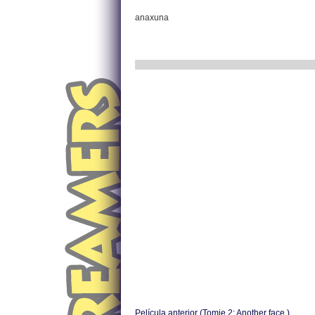
anaxuna
Película anterior (Tomie 2: Another face.)