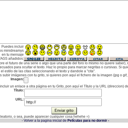
Puedes incluir
os minidreamys
en tu mensaje
TAGS añadidos:
bre el futuro de una serie o algo que una parte del foro lo mismo no quiere saber), m
cuados para ocultar el texto. Haz lo propio para marcar negritas o cursivas. Si qu
l estilo de las citas seleccionando el texto y dandole a "cita".
subir imágenes con tu grito, si quieres pon aquí el fichero de la imagen (jpg o gi
Imagen:
incluir un enlace a otra página en tu Grito, pon aquí el Título y la URL (direccion) d
Título:
URL:
 aleatorio, o sea, puede aparecer cualquier cosa hehehe =)
- Volver a la pagina inicial de
Películas para no dormir -