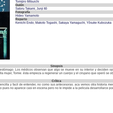
Tomijiro Mitsuichi
Guión
Satoru Takami
,
Junji Itô
Fotografía
Hideo Yamamoto
Reparto
Kenichi Endo
,
Makoto Togashi
,
Sakaya Yamaguchi
,
Yôsuke Kubozuka
Sinopsis
estómago. Los médicos observan que algo se mueve en su interior y deciden ope
lla mujer, Tomie. ésta empieza a regenerar un cuerpo y el cirujano que operó se o
Crítica
ncilla y facil de entender, no como sus antecesoras. aca vemos otra historia men
pues no aparece casi en escena pero no le impide a la pelicula desarrollarce por 