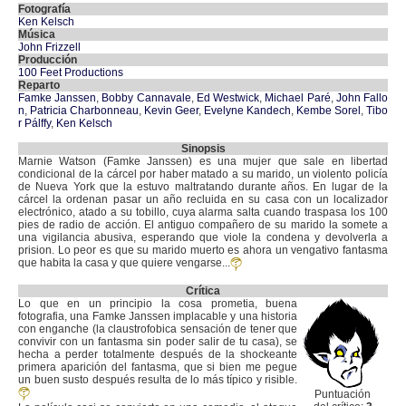
Fotografía
Ken Kelsch
Música
John Frizzell
Producción
100 Feet Productions
Reparto
Famke Janssen
,
Bobby Cannavale
,
Ed Westwick
,
Michael Paré
,
John Fallo
n
,
Patricia Charbonneau
,
Kevin Geer
,
Evelyne Kandech
,
Kembe Sorel
,
Tibo
r Pálffy
,
Ken Kelsch
Sinopsis
Marnie Watson (Famke Janssen) es una mujer que sale en libertad
condicional de la cárcel por haber matado a su marido, un violento policía
de Nueva York que la estuvo maltratando durante años. En lugar de la
cárcel la ordenan pasar un año recluida en su casa con un localizador
electrónico, atado a su tobillo, cuya alarma salta cuando traspasa los 100
pies de radio de acción. El antiguo compañero de su marido la somete a
una vigilancia abusiva, esperando que viole la condena y devolverla a
prision. Lo peor es que su marido muerto es ahora un vengativo fantasma
que habita la casa y que quiere vengarse...
Crítica
Lo que en un principio la cosa prometia, buena
fotografia, una Famke Janssen implacable y una historia
con enganche (la claustrofobica sensación de tener que
convivir con un fantasma sin poder salir de tu casa), se
hecha a perder totalmente después de la shockeante
primera aparición del fantasma, que si bien me pegue
un buen susto después resulta de lo más típico y risible.
Puntuación