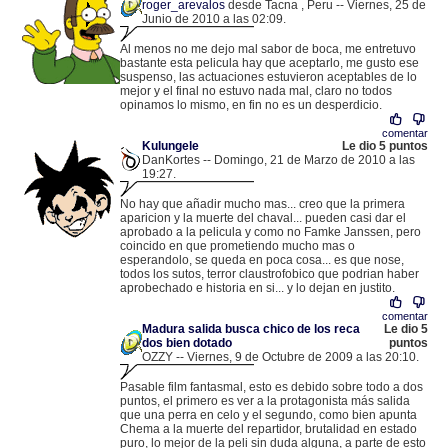
roger_arevalos
desde Tacna , Peru -- Viernes, 25 de
Junio de 2010 a las 02:09.
.
190.42.54.206 |
Al menos no me dejo mal sabor de boca, me entretuvo
bastante esta pelicula hay que aceptarlo, me gusto ese
suspenso, las actuaciones estuvieron aceptables de lo
mejor y el final no estuvo nada mal, claro no todos
opinamos lo mismo, en fin no es un desperdicio.
comentar
Kulungele
Le dio 5 puntos
DanKortes -- Domingo, 21 de Marzo de 2010 a las
19:27.
.
212.21.243.156 |
No hay que añadir mucho mas... creo que la primera
aparicion y la muerte del chaval... pueden casi dar el
aprobado a la pelicula y como no Famke Janssen, pero
coincido en que prometiendo mucho mas o
esperandolo, se queda en poca cosa... es que nose,
todos los sutos, terror claustrofobico que podrian haber
aprobechado e historia en si... y lo dejan en justito.
comentar
Madura salida busca chico de los reca
Le dio 5
dos bien dotado
puntos
OZZY -- Viernes, 9 de Octubre de 2009 a las 20:10.
.
84.123.133.120 |
Pasable film fantasmal, esto es debido sobre todo a dos
puntos, el primero es ver a la protagonista más salida
que una perra en celo y el segundo, como bien apunta
Chema a la muerte del repartidor, brutalidad en estado
puro, lo mejor de la peli sin duda alguna, a parte de esto