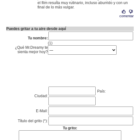
el film resulta muy rutinario, incluso aburrido y con un
final de lo más vulgar.
comentar
Puedes gritar a tu aire desde aquí
Tu nombre:
(1)
¿Qué Mr.Dreamy te
sienta mejor hoy?
País:
Ciudad:
E-Mail:
Título del grito (*):
Tu grito: