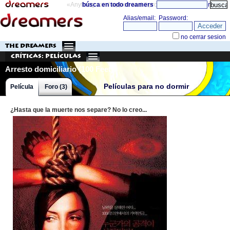
«Anything can happen and it probably will»
búsca en todo dreamers
directorio
THE DREAMERS
Críticas: Películas
Arresto domiciliario (100 Feet)
Películas para no dormir
Película
Foro (3)
¿Hasta que la muerte nos separe? No lo creo...