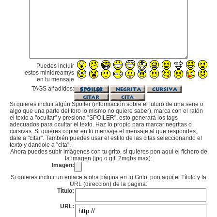
Puedes incluir
estos minidreamys
en tu mensaje
TAGS añadidos:
Si quieres incluir algún Spoiler (información sobre el futuro de una serie o
algo que una parte del foro lo mismo no quiere saber), marca con el ratón
el texto a "ocultar" y presiona "SPOILER", esto generará los tags
adecuados para ocultar el texto. Haz lo propio para marcar negritas o
cursivas. Si quieres copiar en tu mensaje el mensaje al que respondes,
dale a "citar". También puedes usar el estilo de las citas seleccionando el
texto y dandole a "cita".
Ahora puedes subir imágenes con tu grito, si quieres pon aquí el fichero de
la imagen (jpg o gif, 2mgbs max):
Imagen:
Si quieres incluir un enlace a otra página en tu Grito, pon aquí el Título y la
URL (direccion) de la pagina:
Título:
URL: