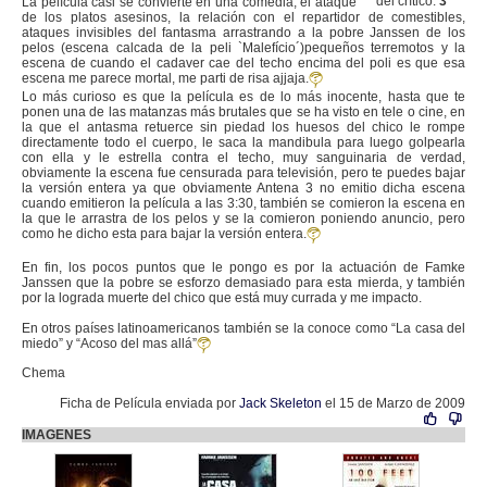
del crítico:
3
La película casi se convierte en una comedia, el ataque
de los platos asesinos, la relación con el repartidor de comestibles,
ataques invisibles del fantasma arrastrando a la pobre Janssen de los
pelos (escena calcada de la peli `Malefício´)pequeños terremotos y la
escena de cuando el cadaver cae del techo encima del poli es que esa
escena me parece mortal, me parti de risa ajjaja.
Lo más curioso es que la película es de lo más inocente, hasta que te
ponen una de las matanzas más brutales que se ha visto en tele o cine, en
la que el antasma retuerce sin piedad los huesos del chico le rompe
directamente todo el cuerpo, le saca la mandibula para luego golpearla
con ella y le estrella contra el techo, muy sanguinaria de verdad,
obviamente la escena fue censurada para televisión, pero te puedes bajar
la versión entera ya que obviamente Antena 3 no emitio dicha escena
cuando emitieron la película a las 3:30, también se comieron la escena en
la que le arrastra de los pelos y se la comieron poniendo anuncio, pero
como he dicho esta para bajar la versión entera.
En fin, los pocos puntos que le pongo es por la actuación de Famke
Janssen que la pobre se esforzo demasiado para esta mierda, y también
por la lograda muerte del chico que está muy currada y me impacto.
En otros países latinoamericanos también se la conoce como “La casa del
miedo” y “Acoso del mas allá”
Chema
Ficha de Película enviada por
Jack Skeleton
el 15 de Marzo de 2009
IMAGENES