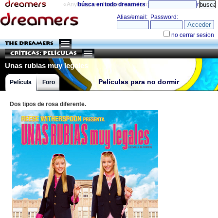
«Anything can happen and it probably will»
búsca en todo dreamers
directorio
THE DREAMERS
Críticas: Películas
Unas rubias muy legales
Películas para no dormir
Película
Foro
Dos tipos de rosa diferente.