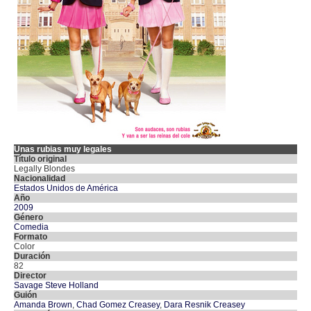
Unas rubias muy legales
Título original
Legally Blondes
Nacionalidad
Estados Unidos de América
Año
2009
Género
Comedia
Formato
Color
Duración
82
Director
Savage Steve Holland
Guión
Amanda Brown
,
Chad Gomez Creasey
,
Dara Resnik Creasey