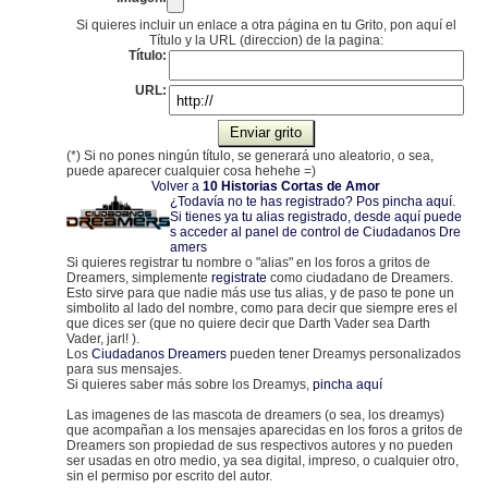
Si quieres incluir un enlace a otra página en tu Grito, pon aquí el
Título y la URL (direccion) de la pagina:
Título:
URL:
(*) Si no pones ningún título, se generará uno aleatorio, o sea,
puede aparecer cualquier cosa hehehe =)
Volver a
10 Historias Cortas de Amor
¿Todavía no te has registrado? Pos pincha aquí
.
Si tienes ya tu alias registrado, desde aquí puede
s acceder al panel de control de Ciudadanos Dre
amers
Si quieres registrar tu nombre o "alias" en los foros a gritos de
Dreamers, simplemente
registrate
como ciudadano de Dreamers.
Esto sirve para que nadie más use tus alias, y de paso te pone un
simbolito al lado del nombre, como para decir que siempre eres el
que dices ser (que no quiere decir que Darth Vader sea Darth
Vader, jarl! ).
Los
Ciudadanos Dreamers
pueden tener Dreamys personalizados
para sus mensajes.
Si quieres saber más sobre los Dreamys,
pincha aquí
Las imagenes de las mascota de dreamers (o sea, los dreamys)
que acompañan a los mensajes aparecidas en los foros a gritos de
Dreamers son propiedad de sus respectivos autores y no pueden
ser usadas en otro medio, ya sea digital, impreso, o cualquier otro,
sin el permiso por escrito del autor.