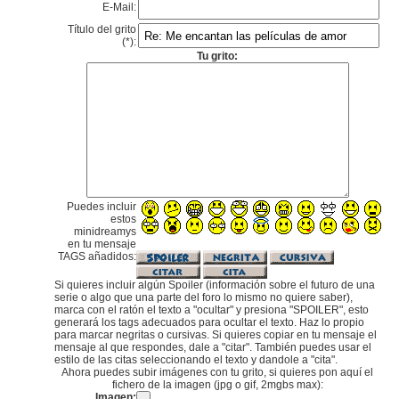
E-Mail:
Título del grito
(*):
Tu grito:
Puedes incluir
estos
minidreamys
en tu mensaje
TAGS añadidos:
Si quieres incluir algún Spoiler (información sobre el futuro de una
serie o algo que una parte del foro lo mismo no quiere saber),
marca con el ratón el texto a "ocultar" y presiona "SPOILER", esto
generará los tags adecuados para ocultar el texto. Haz lo propio
para marcar negritas o cursivas. Si quieres copiar en tu mensaje el
mensaje al que respondes, dale a "citar". También puedes usar el
estilo de las citas seleccionando el texto y dandole a "cita".
Ahora puedes subir imágenes con tu grito, si quieres pon aquí el
fichero de la imagen (jpg o gif, 2mgbs max):
Imagen: