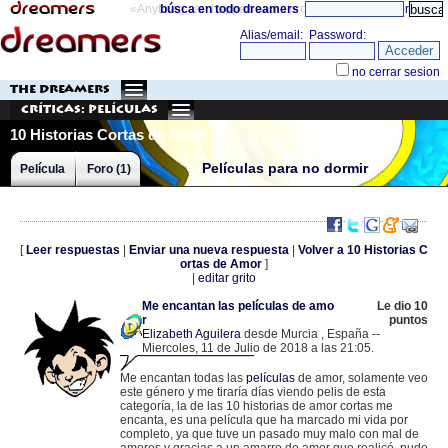
«Anything can happen and it probably will»
búsca en todo dreamers
directorio
THE DREAMERS
Críticas: Películas
10 Historias Cortas de Amor
Películas para no dormir
Película
Foro (1)
[
Leer respuestas
|
Enviar una nueva respuesta
|
Volver a 10 Historias C
ortas de Amor
]
|
editar grito
Me encantan las películas de amo
Le dio 10
r
puntos
Elizabeth Aguilera
desde Murcia , España --
Miercoles, 11 de Julio de 2018 a las 21:05.
.
5.134.119.216 |
Me encantan todas las
películas
de amor, solamente veo
este género y me tiraría días viendo pelis de esta
categoría, la de las 10 historias de amor cortas me
encanta, es una película que ha marcado mi vida por
completo, ya que tuve un pasado muy malo con mal de