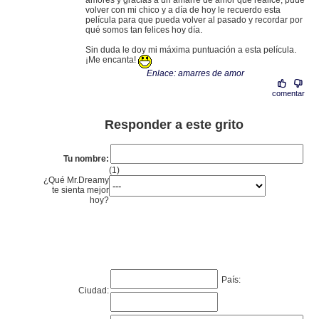
amores y gracias a un amarre de amor que realicé, pude
volver con mi chico y a día de hoy le recuerdo esta
película para que pueda volver al pasado y recordar por
qué somos tan felices hoy día.
Sin duda le doy mi máxima puntuación a esta película.
¡Me encanta!
Enlace: amarres de amor
comentar
Responder a este grito
Tu nombre:
(1)
¿Qué Mr.Dreamy
te sienta mejor
hoy?
País:
Ciudad: