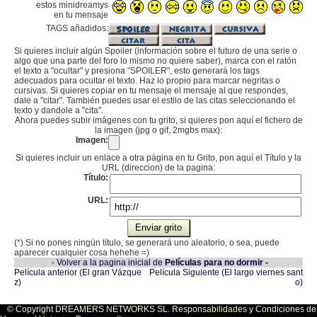
estos minidreamys
en tu mensaje
TAGS añadidos:
Si quieres incluir algún Spoiler (información sobre el futuro de una serie o
algo que una parte del foro lo mismo no quiere saber), marca con el ratón
el texto a "ocultar" y presiona "SPOILER", esto generará los tags
adecuados para ocultar el texto. Haz lo propio para marcar negritas o
cursivas. Si quieres copiar en tu mensaje el mensaje al que respondes,
dale a "citar". También puedes usar el estilo de las citas seleccionando el
texto y dandole a "cita".
Ahora puedes subir imágenes con tu grito, si quieres pon aquí el fichero de
la imagen (jpg o gif, 2mgbs max):
Imagen:
Si quieres incluir un enlace a otra página en tu Grito, pon aquí el Título y la
URL (direccion) de la pagina:
Título:
URL:
(*) Si no pones ningún título, se generará uno aleatorio, o sea, puede
aparecer cualquier cosa hehehe =)
- Volver a la pagina inicial de
Películas para no dormir -
Película anterior (El gran Vázque
Película Siguiente (El largo viernes sant
z)
o)
© Copyright DREAMERS NETWORKS SL. Responsabilidades y Condiciones de