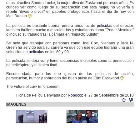
ratos atractiva Sondra Locke, la mujer diva de Eastwood por esos años. Es
curioso ver como luego de su separación con esta mujer, no volvería a
repetir "divas o divos" en papeles protagonicos hasta el día de hoy con
Matt Damon.
La pelicula es bastante buena, pero a años luz de
peliculas
del director,
tambien thrillers mucho mas cuidados y estudiados como "Poder Absoluto"
o incluso su trabajo tras la cámara en "Impacto Súbito".
Se nota que trabajar con personas como Joel Cox, Niehaus y Jack N.
Green ha servido para su carrera ya que con ese equipo lograria una gran
seleccion de
peliculas
en los 80 y 90.
La película se deja ver y tiene secuencias increíbles como la persecución
en helicóptero y el tiroteo final.
Recomendada para los que gusten de las películas de acción,
persecución, humor y sobretodo del buen pulso de Clint Eastwood.
The Future of Law Enforcement
Ficha de Película enviada por
Robocop
el 27 de Septiembre de 2010
IMAGENES