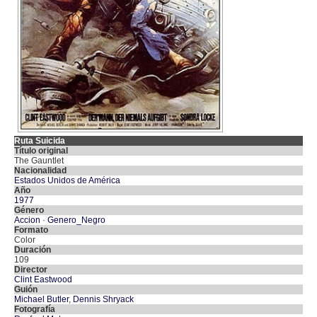
Ruta Suicida
Título original
The Gauntlet
Nacionalidad
Estados Unidos de América
Año
1977
Género
Accion
·
Genero_Negro
Formato
Color
Duración
109
Director
Clint Eastwood
Guión
Michael Butler
,
Dennis Shryack
Fotografía