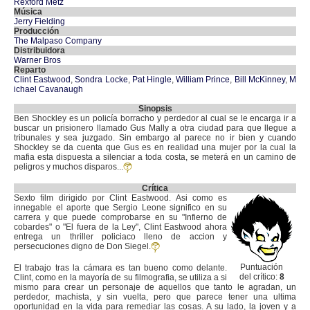
Rexford Metz
Música
Jerry Fielding
Producción
The Malpaso Company
Distribuidora
Warner Bros
Reparto
Clint Eastwood
,
Sondra Locke
,
Pat Hingle
,
William Prince
,
Bill McKinney
,
M
ichael Cavanaugh
Sinopsis
Ben Shockley es un policía borracho y perdedor al cual se le encarga ir a
buscar un prisionero llamado Gus Mally a otra ciudad para que llegue a
tribunales y sea juzgado. Sin embargo al parece no ir bien y cuando
Shockley se da cuenta que Gus es en realidad una mujer por la cual la
mafia esta dispuesta a silenciar a toda costa, se meterá en un camino de
peligros y muchos disparos...
Crítica
Sexto film dirigido por Clint Eastwood. Asi como es
innegable el aporte que Sergio Leone significo en su
carrera y que puede comprobarse en su "Infierno de
cobardes" o "El fuera de la Ley", Clint Eastwood ahora
entrega un thriller policiaco lleno de accion y
persecuciones digno de Don Siegel.
Puntuación
El trabajo tras la cámara es tan bueno como delante.
del crítico:
8
Clint, como en la mayoría de su filmografia, se utiliza a si
mismo para crear un personaje de aquellos que tanto le agradan, un
perdedor, machista, y sin vuelta, pero que parece tener una ultima
oportunidad en la vida para remediar las cosas. A su lado, la joven y a