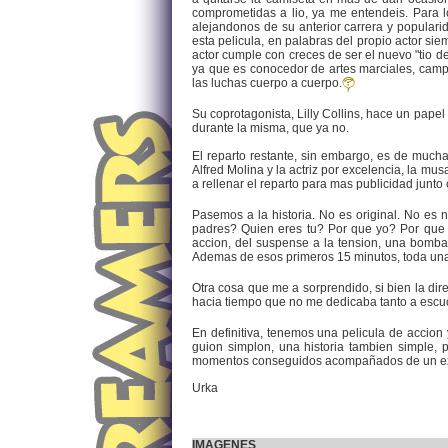
comprometidas a lio, ya me entendeis. Para l
alejandonos de su anterior carrera y populari
esta pelicula, en palabras del propio actor si
actor cumple con creces de ser el nuevo "tio d
ya que es conocedor de artes marciales, campe
las luchas cuerpo a cuerpo.
Su coprotagonista, Lilly Collins, hace un papel
durante la misma, que ya no.
El reparto restante, sin embargo, es de mucha
Alfred Molina y la actriz por excelencia, la mu
a rellenar el reparto para mas publicidad junt
Pasemos a la historia. No es original. No es
padres? Quien eres tu? Por que yo? Por que
accion, del suspense a la tension, una bomba 
Ademas de esos primeros 15 minutos, toda una p
Otra cosa que me a sorprendido, si bien la di
hacia tiempo que no me dedicaba tanto a escuch
En definitiva, tenemos una pelicula de accion
guion simplon, una historia tambien simple
momentos conseguidos acompañados de un exce
Urka
IMAGENES