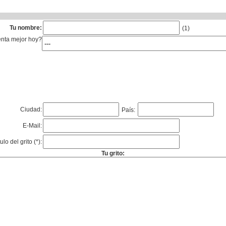
Tu nombre:
(1)
enta mejor hoy?
Ciudad:
País:
E-Mail:
tulo del grito (*):
Tu grito: