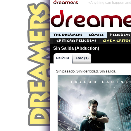
«Anything can happen and 
THE DREAMERS
CÓMICS
PELÍCULAS
Críticas: Películas
Cine a Gritos
Sin Salida (Abduction)
Película
Foro (1)
Sin pasado. Sin identidad. Sin salida.