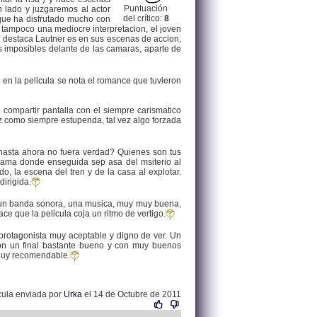
Puntuación
n lado y juzgaremos al actor
del crítico:
8
 que ha disfrutado mucho con
i tampoco una mediocre interpretacion, el joven
si destaca Lautner es en sus escenas de accion,
s imposibles delante de las camaras, aparte de
n en la pelicula se nota el romance que tuvieron
 compartir pantalla con el siempre carismatico
riz como siempre estupenda, tal vez algo forzada
 hasta ahora no fuera verdad? Quienes son tus
ama donde enseguida sep asa del msiterio al
, la escena del tren y de la casa al explotar.
dirigida.
ne un banda sonora, una musica, muy muy buena,
e que la pelicula coja un ritmo de vertigo.
 protagonista muy aceptable y digno de ver. Un
on un final bastante bueno y con muy buenos
Muy recomendable.
cula enviada por
Urka
el 14 de Octubre de 2011