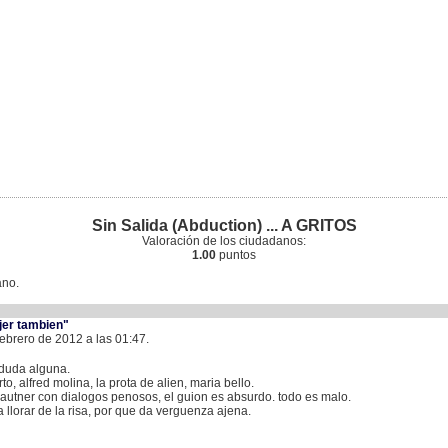
Sin Salida (Abduction) ... A GRITOS
Valoración de los ciudadanos:
1.00
puntos
ano.
jer tambien"
Febrero de 2012 a las 01:47.
 duda alguna.
o, alfred molina, la prota de alien, maria bello.
 lautner con dialogos penosos, el guion es absurdo. todo es malo.
 a llorar de la risa, por que da verguenza ajena.