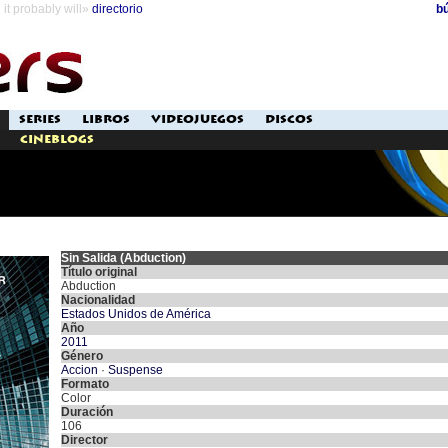
it probably will»
directorio
b
SERIES
LIBROS
VIDEOJUEGOS
DISCOS
Cineblogs
Sin Salida (Abduction)
Título original
Abduction
Nacionalidad
Estados Unidos de América
Año
2011
Género
Accion
·
Suspense
Formato
Color
Duración
106
Director