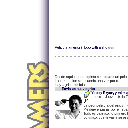
Película anterior (Hobo with a shotgun)
Desde aquí puedes opinar sin cortarte un pelo.
La puntuación solo cuenta una vez por ciudad
Hay
1
gritos en total
Envia un nuevo grito
"Yo soy Bryan, y mi mu
lamotta -- Jueves, 9 de 
La peor pelicula del año sin
Me deje engañar por el repart
Todo es patetico, lo primero
Lo unico, que te vas a jartar