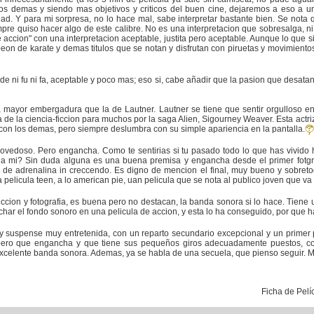
os demas y siendo mas objetivos y criticos del buen cine, dejaremos a eso a u
dad. Y para mi sorpresa, no lo hace mal, sabe interpretar bastante bien. Se nota
empre quiso hacer algo de este calibre. No es una interpretacion que sobresalga, n
e accion" con una interpretacion aceptable, justita pero aceptable. Aunque lo que 
on de karate y demas titulos que se notan y disfrutan con piruetas y movimiento
 de ni fu ni fa, aceptable y poco mas; eso si, cabe añadir que la pasion que desata
 mayor embergadura que la de Lautner. Lautner se tiene que sentir orgulloso en
sa de la ciencia-ficcion para muchos por la saga Alien, Sigourney Weaver. Esta act
o con los demas, pero siempre deslumbra con su simple apariencia en la pantalla.
 novedoso. Pero engancha. Como te sentirias si tu pasado todo lo que has vivido
 a mi? Sin duda alguna es una buena premisa y engancha desde el primer fotgr
de adrenalina in creccendo. Es digno de mencion el final, muy bueno y sobretodo
elicula teen, a lo american pie, uan pelicula que se nota al publico joven que va 
reccion y fotografia, es buena pero no destacan, la banda sonora si lo hace. Tie
ar el fondo sonoro en una pelicula de accion, y esta lo ha conseguido, por que hac
 y suspense muy entretenida, con un reparto secundario excepcional y un primer
, pero que engancha y que tiene sus pequeños giros adecuadamente puestos, c
lente banda sonora. Ademas, ya se habla de una secuela, que pienso seguir. 
Ficha de Pelí