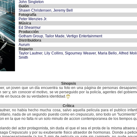
John Singleton
Guión
Shawn Christensen
,
Jeremy Bell
Fotografía
Peter Menzies Jr.
Música
Ed Shearmur
Producción
Gotham Group
,
Tailor Made
,
Vertigo Entertainment
Distribuidora
Aurum
Reparto
Taylor Lautner
,
Lily Collins
,
Sigourney Weaver
,
Maria Bello
,
Alfred Mol
Smith
Sinopsis
rper, un joven que un día encuentra su foto en una página de personas desaparec
er y, sin conocer el motivo, se ve perseguido por la policía, agentes del gobier
ante en busca de su verdadera identidad.
Crítica
utner, no habia hecho mucha cosa, salvo aquella pelicula para el publico infanti
solitario, nada de un segundo puesto como en crepusculo, sino todo un "lucimiento"
ion en la que no falta ni un solo minuto de accion contemporanea de los tiempos q
ndo del actor protagonista, sin duda el que el sea el prota de la misma atraera
 saga Crepusculo y por su exuberante fisico atraedor de hormonas. Donde a petici
 innecesariamente (a los 5 min de pelicula ya sale sin camiseta, no pude aguan