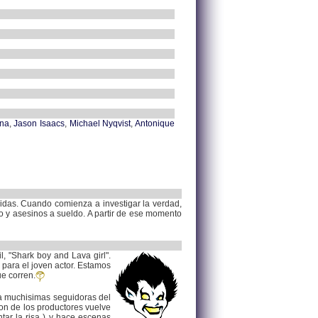
ina
,
Jason Isaacs
,
Michael Nyqvist
,
Antonique
idas. Cuando comienza a investigar la verdad,
no y asesinos a sueldo. A partir de ese momento
l, "Shark boy and Lava girl".
 para el joven actor. Estamos
ue corren.
 a muchisimas seguidoras del
on de los productores vuelve
tar la risa ) y hace escenas