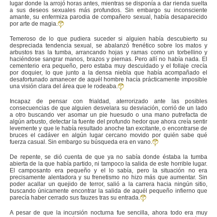
lugar donde la arrojó horas antes, mientras se disponía a dar rienda suelta
a sus deseos sexuales más profundos. Sin embargo su inconsciente
amante, su enfermiza parodia de compañero sexual, había desaparecido
por arte de magia.
Temeroso de lo que pudiera suceder si alguien había descubierto su
despreciada tendencia sexual, se abalanzó frenético sobre los matos y
arbustos tras la tumba, arrancando hojas y ramas como un torbellino y
haciéndose sangrar manos, brazos y piernas. Pero allí no había nada. El
cementerio era pequeño, pero estaba muy descuidado y el follaje crecía
por doquier, lo que junto a la densa niebla que había acompañado el
desafortunado amanecer de aquél hombre hacía prácticamente imposible
una visión clara del área que le rodeaba.
Incapaz de pensar con frialdad, aterrorizado ante las posibles
consecuencias de que alguien desvelara su desviación, corrió de un lado
a otro buscando ver asomar un pie huesudo o una mano putrefacta de
algún arbusto, detectar la fuente del profundo hedor que ahora creía sentir
levemente y que le había resultado anoche tan excitante, o encontrarse de
bruces el cadáver en algún lugar cercano movido por quién sabe qué
fuerza casual. Sin embargo su búsqueda era en vano.
De repente, se dió cuenta de que ya no sabía donde éstaba la tumba
abierta de la que había partido, ni tampoco la salida de este horrible lugar.
El camposanto era pequeño y el lo sabía, pero la situación no era
precisamente alentadora y su frenetismo no hizo más que aumentar. Sin
poder acallar un quejido de terror, salió a la carrera hacia ningún sitio,
buscando únicamente encontrar la salida de aquél pequeño infierno que
parecía haber cerrado sus fauzes tras su entrada.
A pesar de que la incursión nocturna fue sencilla, ahora todo era muy