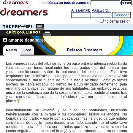
«Anything can happen and it probably will»
búsca en todo dreamers
directorio
THE DREAMERS
Críticas: Libros
El amante desaparecido
Relatos Dreamers
Relato
Foro
Los primeros rayos del alba se abrieron paso entre la intensa niebla hasta
iluminar con un tenue resplandor los aletargados ojos del hombre que
yacía, semidesnudo, sobre la hojarasca del cementerio. Este leve
resplandor fue suficiente para despertarle, e inmediatamente se revolvió
sobresaltado al darse cuenta de lo que había ocurrido. Como ya tantas
noches, se había escabullido dentro de algún olvidado cementerio, pala
en mano, para yacer con alguno de sus habitantes. Sin embargo esta vez,
quizá por la confianza que da la costumbre, se había rendido al sueño tras
yacer con su silencioso amante, dejándose llevar por el sopor posterior al
placer.
Inmediatamente se levantó y se puso los pantalones, buscando
frenéticamente con la mirada a su compañero sexual de anoche. No
lograba encontrarlo, y eso le ponía cada vez más nervioso ya que estaba
convencido de que lo había dejado a su lado, cuando tras el coito cayó
rendido sobre la húmeda capa de hojas que hizo las veces de cama. La
tumba seguía abierta como el la dejó, y la pala abandonada en el mismo