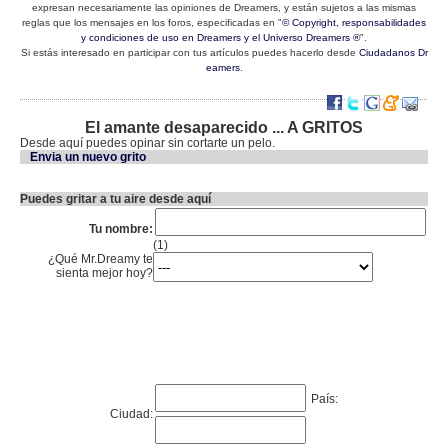
expresan necesariamente las opiniones de Dreamers, y están sujetos a las mismas
reglas que los mensajes en los foros, especificadas en "
© Copyright, responsabilidades
y condiciones de uso en Dreamers y el Universo Dreamers ®
".
Si estás interesado en participar con tus artículos puedes hacerlo desde
Ciudadanos Dr
eamers
.
El amante desaparecido ... A GRITOS
Desde aquí puedes opinar sin cortarte un pelo.
Envia un nuevo grito
Puedes gritar a tu aire desde aquí
Tu nombre:
(1)
¿Qué Mr.Dreamy te
sienta mejor hoy?
País:
Ciudad: