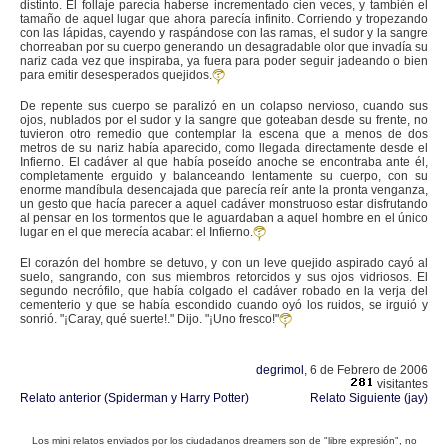
distinto. El follaje parecía haberse incrementado cien veces, y también el
tamaño de aquel lugar que ahora parecía infinito. Corriendo y tropezando
con las lápidas, cayendo y raspándose con las ramas, el sudor y la sangre
chorreaban por su cuerpo generando un desagradable olor que invadía su
nariz cada vez que inspiraba, ya fuera para poder seguir jadeando o bien
para emitir desesperados quejidos.
De repente sus cuerpo se paralizó en un colapso nervioso, cuando sus
ojos, nublados por el sudor y la sangre que goteaban desde su frente, no
tuvieron otro remedio que contemplar la escena que a menos de dos
metros de su nariz había aparecido, como llegada directamente desde el
Infierno. El cadáver al que había poseído anoche se encontraba ante él,
completamente erguido y balanceando lentamente su cuerpo, con su
enorme mandíbula desencajada que parecía reír ante la pronta venganza,
un gesto que hacía parecer a aquel cadáver monstruoso estar disfrutando
al pensar en los tormentos que le aguardaban a aquel hombre en el único
lugar en el que merecía acabar: el Infierno.
El corazón del hombre se detuvo, y con un leve quejido aspirado cayó al
suelo, sangrando, con sus miembros retorcidos y sus ojos vidriosos. El
segundo necrófilo, que había colgado el cadáver robado en la verja del
cementerio y que se había escondido cuando oyó los ruidos, se irguió y
sonrió. "¡Caray, qué suerte!." Dijo. "¡Uno fresco!"
degrimol
, 6 de Febrero de 2006
visitantes
Relato anterior (Spiderman y Harry Potter)
Relato Siguiente (jay)
Los mini relatos enviados por los ciudadanos dreamers son de "libre expresión", no