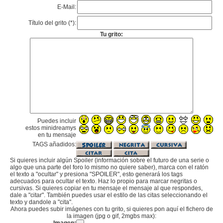
E-Mail:
Título del grito (*):
Tu grito:
Puedes incluir
estos minidreamys
en tu mensaje
TAGS añadidos:
Si quieres incluir algún Spoiler (información sobre el futuro de una serie o
algo que una parte del foro lo mismo no quiere saber), marca con el ratón
el texto a "ocultar" y presiona "SPOILER", esto generará los tags
adecuados para ocultar el texto. Haz lo propio para marcar negritas o
cursivas. Si quieres copiar en tu mensaje el mensaje al que respondes,
dale a "citar". También puedes usar el estilo de las citas seleccionando el
texto y dandole a "cita".
Ahora puedes subir imágenes con tu grito, si quieres pon aquí el fichero de
la imagen (jpg o gif, 2mgbs max):