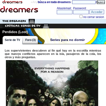
«Anything can happen and it probably will»
búsca en todo dreamers
directorio
THE DREAMERS
Críticas: Series de TV
Perdidos (Lost)
Series para no dormir
Serie de TV
Foro (3)
Los supervivientes descubren al fin qué hay en la escotilla mientras
que nuevos conflictos aparecen en la isla, pasajeros de la cola, los
otros y más preguntas.