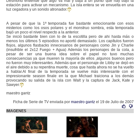
Desmond entiende que algo va mal y baja a un punto que hay bajo la
estación para activar un mecanismo. La isla entera se ve envuelta en una
luz cegadora y un sonido atronador.
A pesar de que la 1ª temporada fue bastante emocionante con esos
misterios como los osos polares y el monstruo sombra, esta temporada
bajó un poco el nivel respecto a la anterior.
Se inició bastante bien con lo de la escotilla pero de ahi hasta más o
menos los últimos 5 episodios no aportó demasiado. Los capítulos fueron
flojos, algunos flasbacks innecesarios de personajes como Jin y Charlie
(insufrible el 2x12 Fuego + Agua) Además los personajes de la cola, a
pesar de ser una buena idea sobre el papel no tuvo muchas
consecuencias ya que mueren la mayoría de ellos ,algunos buenos pero
no fueron muy interesantes. Además que el personaje de Libby se dejó en
el aire debido a su repentina muerte, cosa que hasta ahora no se ha vuelto
a hablar.Al final de la temporada se vuelve más interesante con el
impresionante season finale en la que Michael traiciona a los demás
provocando su salida de la isla con Walt y la captura de Jack, Kate y
Sawyer.
maestro gantz
Ficha de Serie de TV enviada por
maestro gantz
el 19 de Julio de 2007
IMAGENES