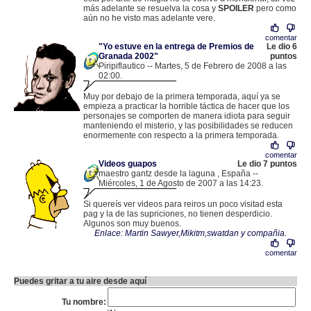
más adelante se resuelva la cosa y
SPOILER
pero como
aún no he visto mas adelante vere.
comentar
"Yo estuve en la entrega de Premios de
Le dio 6
Granada 2002"
puntos
Piripiflautico -- Martes, 5 de Febrero de 2008 a las
02:00.
.
83.165.23.204 |
Muy por debajo de la primera temporada, aquí ya se
empieza a practicar la horrible táctica de hacer que los
personajes se comporten de manera idiota para seguir
manteniendo el misterio, y las posibilidades se reducen
enormemente con respecto a la primera temporada.
comentar
Videos guapos
Le dio 7 puntos
maestro gantz desde la laguna , España --
Miércoles, 1 de Agosto de 2007 a las 14:23.
.
85.155.10.217 |
Si quereís ver videos para reiros un poco visitad esta
pag y la de las supriciones, no tienen desperdicio.
Algunos son muy buenos.
Enlace: Martin Sawyer,Mikitm,swatdan y compañia.
comentar
Puedes gritar a tu aire desde aquí
Tu nombre: