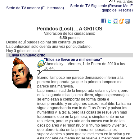
visitantes
Serie de TV Siguiente (Rescue Me: E
Serie de TV anterior (El Internado)
quipo de Rescate)
Perdidos (Lost) ... A GRITOS
Valoración de los ciudadanos:
6.50
puntos
Desde aquí puedes opinar sin cortarte un pelo.
La puntuación solo cuenta una vez por ciudadano.
Hay
3
gritos en total
Envia un nuevo grito
"Ellos se llevaron a mi hermana"
Chemoloky -- Viernes, 1 de Enero de 2010 a las
16:44.
.
87.218.96.253 |
Bueno, tampoco me parece demasiado inferior a la
primera temporada, ya que la primera tampoco me
parece una maravilla.
La primera mitad de la temporada esta muy bien, pero
en la segunda mitad, como dicen, algunos personajes
se empiezan a comportar de forma idiota e
incomprensible, y en algunos casos insufrible. La trama
sigue enganchando con lo de "Los Otros" y pulsar los
numeritos y la tecla, pero las cosas se resuelven mas
torpemente que en la primera, o simplemente no se
resuelven, porque yo aún ando mosca con lo de los
osos polares y el "monstruo" o "humo negro viviente",
que aterrorizaba en la primera temporada a los
supervivientes a poco que se metiesen en la selva y en
esta por arte de magia no se vuelve a mencionar, tal vez