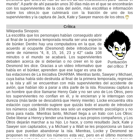
mundo". A partir de ahí pasarán unos 30 días más en el que se encontrarán
con los supervivientes de la cola del avión, más escotillas e información
sobre los otros,lo que culminará con la traición de uno de los
supervivientes y la captura de Jack, Kate y Sawyer manos de los otros.
Crítica
Wikipedia Sinopsis:
La escotilla que los personajes habían conseguido abrir
al final de la primera temporada resulta ser una especie
de búnker. Dentro hay una computadora en la que, de
acuerdo al ocupante (Desmond) debe introducirse la
serie de números "4, 8, 15, 16, 23 y 42" cada 108
minutos o el mundo se acabará. Los supervivientes
debaten acerca de si deberían o no creer en lo que
Puntuación
Desmond les dice. Gracias a un vídeo informativo que
del crítico:
7
había en el búnker, aprenden que ese lugar es una de
las estaciones de La Iniciativa DHARMA. Mientras tanto, Sawyer y Michael,
cuya balsa había sido destruida al final de la primera temporada, regresan
a la isla y allí se encuentran con más supervivientes del accidente de
avión, que habían ido a parar a otra parte de la isla. Rousseau captura a
un hombre que dice llamarse Henry Gale y no ser uno de Los Otros, pero
los supervivientes no confían en él, y le encierran y le interrogan con
dureza (más tarde se descubrirá que Henry miente). Locke encuentra otra
estación cuyo contenido sugiere que quizás todo el asunto de introducir
los números cada 108 minutos sea solo un experimento psicológico y no
sirva para nada. Mientras tanto, Michael llega a un trato con Los Otros:
Debe liberar a Henry y tender una trampa a sus propios compañeros, y Los
Otros dejarán marchar a su hijo. Lo hace, y como resultado Jack, Kate y
Sawyer son capturados, y a Michael y a Walt se les proporciona un barco
para que puedan abandonar la isla. Mientras, Locke y Desmond se
proponen no introducir los números esta vez, pero en el último momento