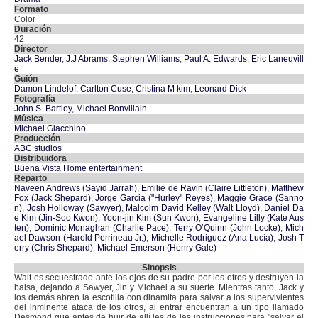
Formato
Color
Duración
42
Director
Jack Bender
,
J.J Abrams
,
Stephen Williams
,
Paul A. Edwards
,
Eric Laneuvill
e
Guión
Damon Lindelof
,
Carlton Cuse
,
Cristina M kim
,
Leonard Dick
Fotografía
John S. Bartley
,
Michael Bonvillain
Música
Michael Giacchino
Producción
ABC studios
Distribuidora
Buena Vista Home entertainment
Reparto
Naveen Andrews (Sayid Jarrah)
,
Emilie de Ravin (Claire Littleton)
,
Matthew
Fox (Jack Shepard)
,
Jorge Garcia ("Hurley" Reyes)
,
Maggie Grace (Sanno
n)
,
Josh Holloway (Sawyer)
,
Malcolm David Kelley (Walt Lloyd)
,
Daniel Da
e Kim (Jin-Soo Kwon)
,
Yoon-jin Kim (Sun Kwon)
,
Evangeline Lilly (Kate Aus
ten)
,
Dominic Monaghan (Charlie Pace)
,
Terry O’Quinn (John Locke)
,
Mich
ael Dawson (Harold Perrineau Jr.)
,
Michelle Rodriguez (Ana Lucía)
,
Josh T
erry (Chris Shepard)
,
Michael Emerson (Henry Gale)
Sinopsis
Walt es secuestrado ante los ojos de su padre por los otros y destruyen la
balsa, dejando a Sawyer, Jin y Michael a su suerte. Mientras tanto, Jack y
los demás abren la escotilla con dinamita para salvar a los supervivientes
del inminente ataca de los otros, al entrar encuentran a un tipo llamado
Desmond que antes de huir de allí les da las instrucciones para "salvar el