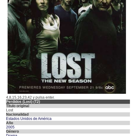
4,8,15,16,23,42 y pulsa enter.
Perdidos (Lost) (T2)
Título original
Lost
Nacionalidad
Estados Unidos de América
Año
2005
Género
Drama