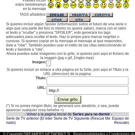
Puedes incluir
estos minidreamys
en tu mensaje
TAGS añadidos:
Si quieres incluir algún Spoiler (información sobre el futuro de una serie o
algo que una parte del foro lo mismo no quiere saber), marca con el ratón
el texto a "ocultar" y presiona "SPOILER", esto generará los tags
adecuados para ocultar el texto. Haz lo propio para marcar negritas o
cursivas. Si quieres copiar en tu mensaje el mensaje al que respondes,
dale a "citar". También puedes usar el estilo de las citas seleccionando el
texto y dandole a "cita".
Ahora puedes subir imágenes con tu grito, si quieres pon aquí el fichero de
la imagen (jpg o gif, 2mgbs max):
Imagen:
Si quieres incluir un enlace a otra página en tu Grito, pon aquí el Título y la
URL (direccion) de la pagina:
Título:
URL:
(*) Si no pones ningún título, se generará uno aleatorio, o sea, puede
aparecer cualquier cosa hehehe =)
- Volver a la pagina inicial de
Series para no dormir -
Serie de TV anterior (El Inter
Serie de TV Siguiente (Rescue Me: Equipo de
nado)
Rescate)
© Copyright DREAMERS NETWORKS SL. Responsabilidades y Condiciones de