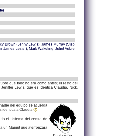
ter
cy Brown (Jenny Lewis)
,
James Murray (Step
Sir James Lester)
,
Mark Wakeling
,
Juliet Aubre
cubre que todo no era como antes; el resto del
eniffer Lewis, que es idéntica Claudia. Nick,
nadie del equipo se acuerda
 idéntica a Claudia.
do el sistema del centro de
ta un Mamut que aterrorizara
Puntuación