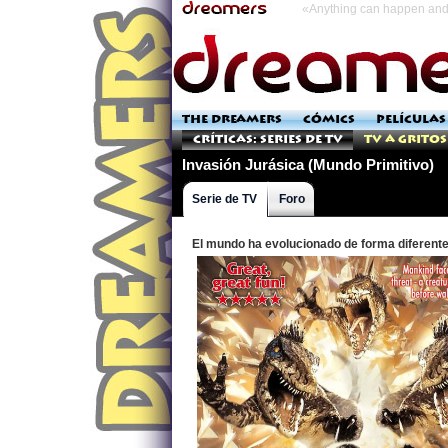
«Anything can happen and 
THE DREAMERS
CÓMICS
PELÍCULAS
Críticas: Series de TV
TV a Gritos
Invasión Jurásica (Mundo Primitivo)
Serie de TV
Foro
El mundo ha evolucionado de forma diferent