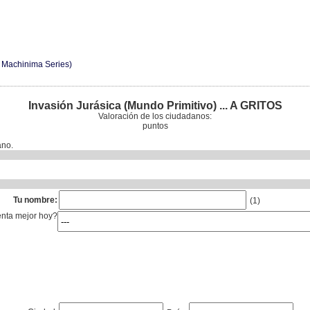
e Machinima Series)
Invasión Jurásica (Mundo Primitivo) ... A GRITOS
Valoración de los ciudadanos:
puntos
ano.
Tu nombre:
(1)
enta mejor hoy?