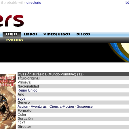
it probably will»
directorio
b
SERIES
LIBROS
VIDEOJUEGOS
DISCOS
TVblogs
e
Invasión Jurásica (Mundo Primitivo) (T2)
Título original
Primeval
Nacionalidad
Reino Unido
Año
2008
Género
Accion
·
Aventuras
·
Ciencia-Ficcion
·
Suspense
Formato
Color
Duración
45x7
Director