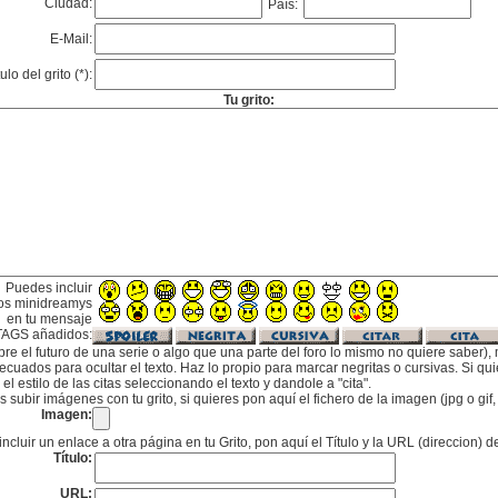
Ciudad:
País:
E-Mail:
tulo del grito (*):
Tu grito:
Puedes incluir
os minidreamys
en tu mensaje
TAGS añadidos:
bre el futuro de una serie o algo que una parte del foro lo mismo no quiere saber), m
cuados para ocultar el texto. Haz lo propio para marcar negritas o cursivas. Si qu
l estilo de las citas seleccionando el texto y dandole a "cita".
subir imágenes con tu grito, si quieres pon aquí el fichero de la imagen (jpg o gi
Imagen:
incluir un enlace a otra página en tu Grito, pon aquí el Título y la URL (direccion) d
Título:
URL: