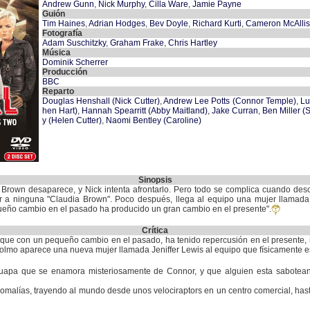
Andrew Gunn
,
Nick Murphy
,
Cilla Ware
,
Jamie Payne
Guión
Tim Haines
,
Adrian Hodges
,
Bev Doyle
,
Richard Kurti
,
Cameron McAllis
Fotografía
Adam Suschitzky
,
Graham Frake
,
Chris Hartley
Música
Dominik Scherrer
Producción
BBC
Reparto
Douglas Henshall (Nick Cutter)
,
Andrew Lee Potts (Connor Temple)
,
Lu
hen Hart)
,
Hannah Spearritt (Abby Maitland)
,
Jake Curran
,
Ben Miller (
y (Helen Cutter)
,
Naomi Bentley (Caroline)
Sinopsis
 Brown desaparece, y Nick intenta afrontarlo. Pero todo se complica cuando des
a ninguna "Claudia Brown". Poco después, llega al equipo una mujer llamada J
queño cambio en el pasado ha producido un gran cambio en el presente".
Crítica
ue con un pequeño cambio en el pasado, ha tenido repercusión en el presente, 
olmo aparece una nueva mujer llamada Jeniffer Lewis al equipo que físicamente es
guapa que se enamora misteriosamente de Connor, y que alguien esta sabotean
omalías, trayendo al mundo desde unos velociraptors en un centro comercial, has