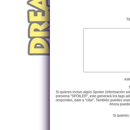
Tí
est
Si quieres incluir algún Spoiler (información so
presiona "SPOILER", esto generará los tags ade
respondes, dale a "citar". También puedes usar e
Ahora puedes 
Si quieres 