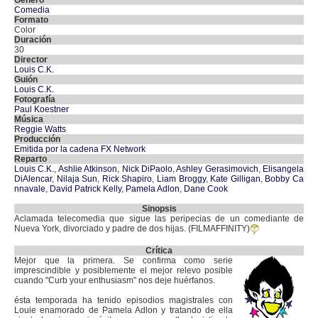
Género
Comedia
Formato
Color
Duración
30
Director
Louis C.K.
Guión
Louis C.K.
Fotografía
Paul Koestner
Música
Reggie Watts
Producción
Emitida por la cadena FX Network
Reparto
Louis C.K.
,
Ashlie Atkinson
,
Nick DiPaolo
,
Ashley Gerasimovich
,
Elisangela
DiAlencar
,
Nilaja Sun
,
Rick Shapiro
,
Liam Broggy
,
Kate Gilligan
,
Bobby Ca
nnavale
,
David Patrick Kelly
,
Pamela Adlon
,
Dane Cook
Sinopsis
Aclamada telecomedia que sigue las peripecias de un comediante de
Nueva York, divorciado y padre de dos hijas. (FILMAFFINITY)
Crítica
Mejor que la primera. Se confirma como serie
imprescindible y posiblemente el mejor relevo posible
cuando "Curb your enthusiasm" nos deje huérfanos.
ésta temporada ha tenido episodios magistrales con
Louie enamorado de Pamela Adlon y tratando de ella