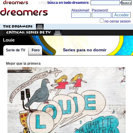
«Anything can happen and it probably will»
búsca en todo dreamers
directorio
THE DREAMERS
Críticas: Series de TV
Louie
Series para no dormir
Serie de TV
Foro
Mejor que la primera