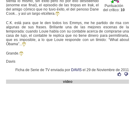
sienta lo mismo, sin éxito pero no por ello desistiendo
(enorme ese final), el episodio de las tropas en Irak, el
Puntuación
del amigo cómico que no tuvo éxito, el del penoso Dane
del crítico:
10
Cook... y así un largo etcétera.
C.K. está para que le den todos los Emmys, me he partido de risa con
algunas de sus frases. Brillante una de las mejores escenas de la
temporada: cuando Louie habla con su contable acerca de comprarse una
casa de lujo, el contable le replica que no tiene dinero para permitírsela,
que es imposible, a lo que Louie responde con un tímido: “What about
Obama”...
Grande.
Davis
Ficha de Serie de TV enviada por
DAVIS
el 29 de Noviembre de 2011
video