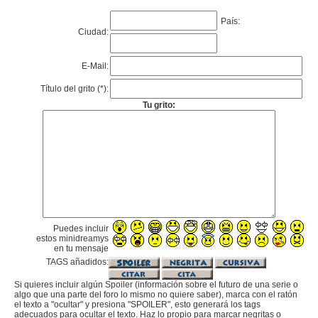
País:
Ciudad:
E-Mail:
Título del grito (*):
Tu grito:
Puedes incluir
estos minidreamys
en tu mensaje
TAGS añadidos:
Si quieres incluir algún Spoiler (información sobre el futuro de una serie o
algo que una parte del foro lo mismo no quiere saber), marca con el ratón
el texto a "ocultar" y presiona "SPOILER", esto generará los tags
adecuados para ocultar el texto. Haz lo propio para marcar negritas o