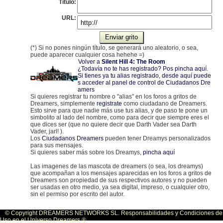
Título:
URL:
(*) Si no pones ningún título, se generará uno aleatorio, o sea,
puede aparecer cualquier cosa hehehe =)
Volver a
Silent Hill 4: The Room
¿Todavía no te has registrado? Pos pincha aquí
.
Si tienes ya tu alias registrado, desde aquí puede
s acceder al panel de control de Ciudadanos Dre
amers
Si quieres registrar tu nombre o "alias" en los foros a gritos de
Dreamers, simplemente
registrate
como ciudadano de Dreamers.
Esto sirve para que nadie más use tus alias, y de paso te pone un
simbolito al lado del nombre, como para decir que siempre eres el
que dices ser (que no quiere decir que Darth Vader sea Darth
Vader, jarl! ).
Los
Ciudadanos Dreamers
pueden tener Dreamys personalizados
para sus mensajes.
Si quieres saber más sobre los Dreamys,
pincha aquí
Las imagenes de las mascota de dreamers (o sea, los dreamys)
que acompañan a los mensajes aparecidas en los foros a gritos de
Dreamers son propiedad de sus respectivos autores y no pueden
ser usadas en otro medio, ya sea digital, impreso, o cualquier otro,
sin el permiso por escrito del autor.
© Copyright DREAMERS NETWORKS SL. Responsabilidades y Condiciones de
Uso en el Universo Dreamers ®