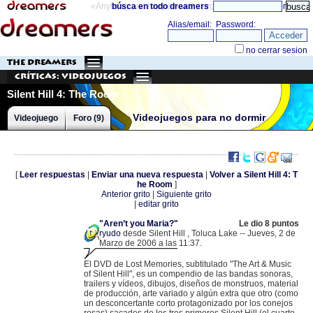
«Anything can happen and it probably will»
búsca en todo dreamers
directorio
THE DREAMERS
Críticas: Videojuegos
Silent Hill 4: The Room
Videojuegos para no dormir
Videojuego
Foro (9)
[
Leer respuestas
|
Enviar una nueva respuesta
|
Volver a Silent Hill 4: T
he Room
]
Anterior grito
|
Siguiente grito
|
editar grito
"Aren’t you Maria?"
Le dio 8 puntos
ryudo
desde Silent Hill , Toluca Lake -- Jueves, 2 de
Marzo de 2006 a las 11:37.
.
83.60.227.127 |
El DVD de Lost Memories, subtitulado "The Art & Music
of Silent Hill", es un compendio de las bandas sonoras,
trailers y vídeos, dibujos, diseños de monstruos, material
de producción, arte variado y algún extra que otro (como
un desconcertante corto protagonizado por los conejos