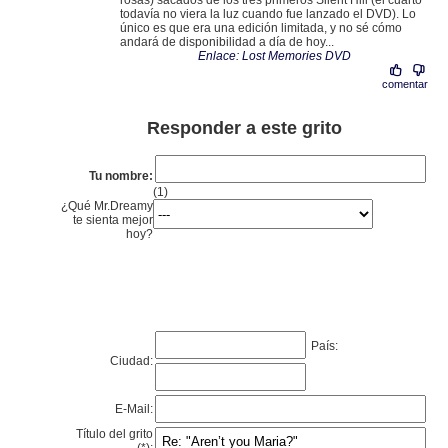
rosas) sacados de los tres primeros Silent Hill (el cuarto
todavía no viera la luz cuando fue lanzado el DVD). Lo
único es que era una edición limitada, y no sé cómo
andará de disponibilidad a día de hoy...
Enlace: Lost Memories DVD
comentar
Responder a este grito
Tu nombre:
(1)
¿Qué Mr.Dreamy
te sienta mejor
hoy?
País:
Ciudad:
E-Mail:
Título del grito