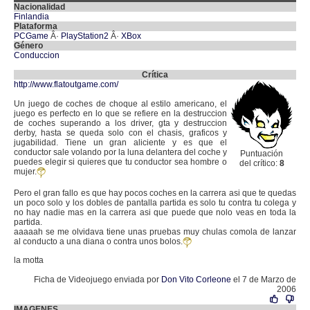
Nacionalidad
Finlandia
Plataforma
PCGame
Â·
PlayStation2
Â·
XBox
Género
Conduccion
Crítica
http://www.flatoutgame.com/
Un juego de coches de choque al estilo americano, el
juego es perfecto en lo que se refiere en la destruccion
de coches superando a los driver, gta y destruccion
derby, hasta se queda solo con el chasis, graficos y
jugabilidad. Tiene un gran aliciente y es que el
conductor sale volando por la luna delantera del coche y
Puntuación
puedes elegir si quieres que tu conductor sea hombre o
del crítico:
8
mujer.
Pero el gran fallo es que hay pocos coches en la carrera asi que te quedas
un poco solo y los dobles de pantalla partida es solo tu contra tu colega y
no hay nadie mas en la carrera asi que puede que nolo veas en toda la
partida.
aaaaah se me olvidava tiene unas pruebas muy chulas comola de lanzar
al conducto a una diana o contra unos bolos.
la motta
Ficha de Videojuego enviada por
Don Vito Corleone
el 7 de Marzo de
2006
IMAGENES