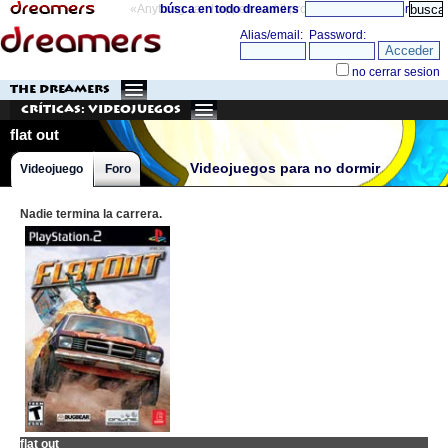
«Anything can happen and it probably will»
búsca en todo dreamers
directorio
THE DREAMERS
Críticas: Videojuegos
flat out
Videojuegos para no dormir
Videojuego
Foro
Nadie termina la carrera.
flat out