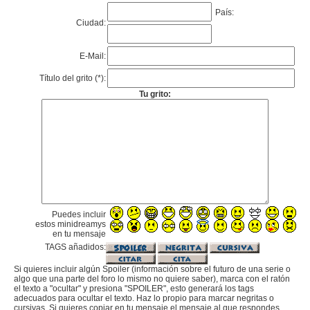
País:
Ciudad:
E-Mail:
Título del grito (*):
Tu grito:
Puedes incluir
estos minidreamys
en tu mensaje
TAGS añadidos:
Si quieres incluir algún Spoiler (información sobre el futuro de una serie o
algo que una parte del foro lo mismo no quiere saber), marca con el ratón
el texto a "ocultar" y presiona "SPOILER", esto generará los tags
adecuados para ocultar el texto. Haz lo propio para marcar negritas o
cursivas. Si quieres copiar en tu mensaje el mensaje al que respondes,