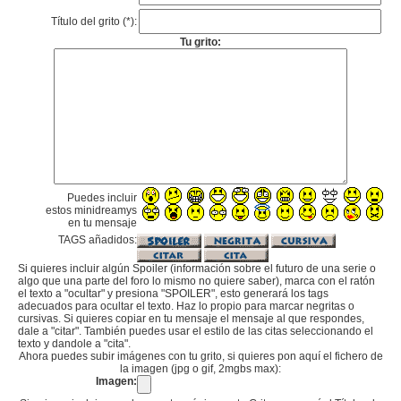
Título del grito (*):
Tu grito:
Puedes incluir
estos minidreamys
en tu mensaje
TAGS añadidos:
Si quieres incluir algún Spoiler (información sobre el futuro de una serie o
algo que una parte del foro lo mismo no quiere saber), marca con el ratón
el texto a "ocultar" y presiona "SPOILER", esto generará los tags
adecuados para ocultar el texto. Haz lo propio para marcar negritas o
cursivas. Si quieres copiar en tu mensaje el mensaje al que respondes,
dale a "citar". También puedes usar el estilo de las citas seleccionando el
texto y dandole a "cita".
Ahora puedes subir imágenes con tu grito, si quieres pon aquí el fichero de
la imagen (jpg o gif, 2mgbs max):
Imagen: