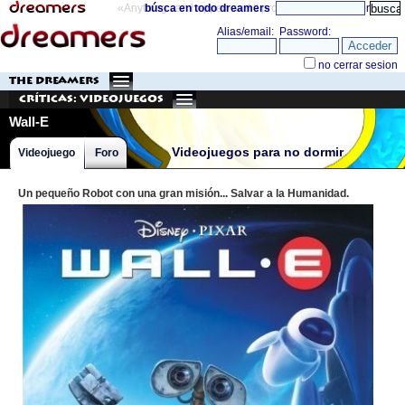
«Anything can happen and it probably will»
búsca en todo dreamers
directorio
THE DREAMERS
Críticas: Videojuegos
Wall-E
Videojuegos para no dormir
Videojuego
Foro
Un pequeño Robot con una gran misión... Salvar a la Humanidad.