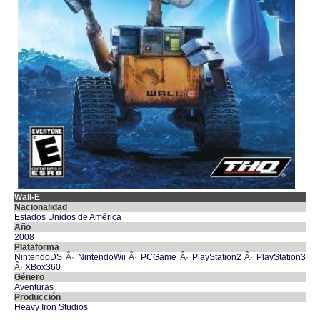
Wall-E
Nacionalidad
Estados Unidos de América
Año
2008
Plataforma
NintendoDS
Â·
NintendoWii
Â·
PCGame
Â·
PlayStation2
Â·
PlayStation3
Â·
XBox360
Género
Aventuras
Producción
Heavy Iron Studios