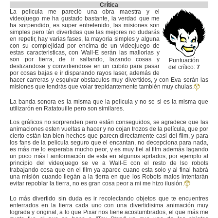
Crítica
La película me pareció una obra maestra y el
videojuego me ha gustado bastante, la verdad que me
ha sorpendido, es super entretenido, las misiones son
simples pero tán divertidas que las mejores no dudarás
en repetir, hay varias fases, la mayoria simples y alguna
con su complejidad por encima de un videojuego de
estas caracteristicas, con Wall-E serán las mallorias y
son por tierra, de ir saltando, lazando cosas y
Puntuación
deslizandose y convirtiendose en un cubito para pasar
del crítico:
7
por cosas bajas e ir disparando rayos laser, además de
hacer carreras y esquivar obstaculos muy divertidos, y con Eva serán las
misiones que tendrás que volar trepidantemente también muy chulas.
La banda sonora es la misma que la película y no se si es la misma que
utilizarón en Ratatouille pero son similares.
Los gráficos no sorprenden pero están conseguidos, se agradece que las
animaciones esten vueltas a hacer y no cojan trozos de la película, que por
cierto están tan bien hechos que parecn directamente casi del film, y para
los fans de la película seguro que el encantan, no decepciona para nada,
es más me lo esperaba mucho peor, y es muy fiel al film además lagando
un poco más l ainformación de esta en algunos aprtados, por ejemplo al
principio del videojuego se ve a Wall-E con el resto de lso robots
trabajando cosa que en el film ya aparec cuano esta solo y al final habrá
una misión cuando llegán a la tierra en que los Robots malos intentarán
evitar repoblar la tierra, no es gran cosa peor a mi me hizo ilusión.
Lo más divertido sin duda es ir recolectando objetos que te encuentres
enterrados en la tierra cada uno con una divertidisima animación muy
lograda y original, a lo que Pixar nos tiene acostumbrados, el que más me