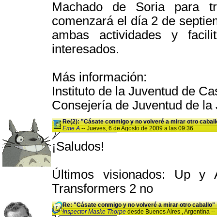
Machado de Soria para tra
comenzará el día 2 de septiem
ambas actividades y facili
interesados.
Más información:
Instituto de la Juventud de Cas
Consejería de Juventud de la 
Re(2): "Cásate conmigo y no volveré a mirar otro caball
Eme A
-- Jueves, 6 de Agosto de 2009 a las 09:36.
¡Saludos!
Últimos visionados: Up y A
Transformers 2 no
Re: "Cásate conmigo y no volveré a mirar otro caballo"
Inspector Maske Thorpe
desde Buenos Aires , Argentina -- 