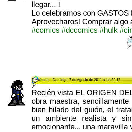
llegar... !
Lo celebramos con GASTOS
Aprovecharos! Comprar algo 
#comics
#dccomics
#hulk
#ci
Nacho
-- Domingo, 7 de Agosto de 2011 a las 22:17.
Recién vista EL ORIGEN D
obra maestra, sencillamente
bien hilado del guión, el tra
un ambiente realista y sin 
emocionante... una maravilla