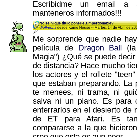
Escribidme un email a
manteneros informados!!!
No se ni qué título ponerle ¿Imperdonable?
WolFenris
desde Kame House -- Martes, 14 de Abril de 200
Me sorprende que nadie hay
película de
Dragon Ball
(la
Magia") ¿Qué se puede decir 
de distancia? Hace mucho tie
los actores y el rollete "teen
que estaban preparando. La p
te menees, ni trama, ni guió
salva ni un plano. Es para 
enterrarlos en el desierto de
de ET para Atari. Es ta
compararse a la que hicieron 
creo que esta es aun peor.