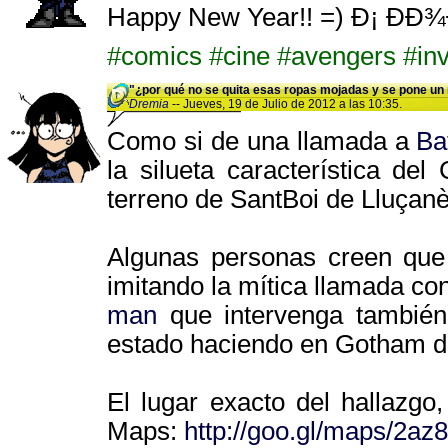
Happy New Year!! =) Ð¡ Ð
#comics
#cine
#avengers
#inv
"¿por qué no se quita esas ropas mojadas y se pone un
Dremia
-- Jueves, 19 de Julio de 2012 a las 10:35.
Como si de una llamada a
Ba
la silueta característica d
terreno de SantBoi de Lluçanè
Algunas personas creen que 
imitando la mítica llamada con
man
que intervenga también 
estado haciendo en Gotham du
El lugar exacto del hallazg
Maps:
http://goo.gl/maps/2az8