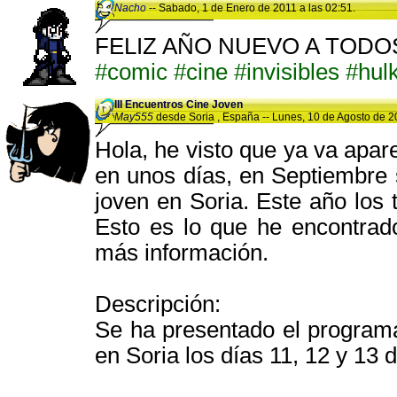
Nacho
-- Sabado, 1 de Enero de 2011 a las 02:51.
FELIZ AÑO NUEVO A TODOS
#comic
#cine
#invisibles
#hul
III Encuentros Cine Joven
May555
desde Soria , España -- Lunes, 10 de Agosto de 20
Hola, he visto que ya va apa
en unos días, en Septiembre s
joven en Soria. Este año los 
Esto es lo que he encontra
más información.
Descripción:
Se ha presentado el programa
en Soria los días 11, 12 y 13