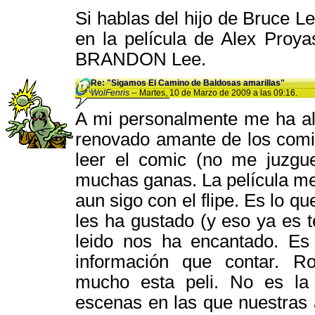
Si hablas del hijo de Bruce Le
en la película de Alex Proy
BRANDON Lee.
Re: "Sigamos El Camino de Baldosas amarillas"
WolFenris
-- Martes, 10 de Marzo de 2009 a las 09:16.
A mi personalmente me ha alu
renovado amante de los comic
leer el comic (no me juzgu
muchas ganas. La película m
aun sigo con el flipe. Es lo q
les ha gustado (y eso ya es t
leido nos ha encantado. Es
información que contar. R
mucho esta peli. No es la
escenas en las que nuestras