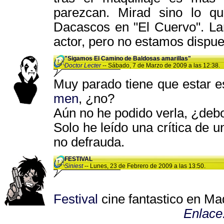
parezcan. Mirad sino lo 
Dacascos en "El Cuervo". La
actor, pero no estamos dispue
"Sigamos El Camino de Baldosas amarillas"
Doctor Lecter
-- Sábado, 7 de Marzo de 2009 a las 12:38.
Muy parado tiene que estar e
men
, ¿no?
Aún no he podido verla, ¿deb
Solo he leído una crítica de 
no defrauda.
FESTIVAL
Siniest
-- Lunes, 23 de Febrero de 2009 a las 13:50.
Festival
cine fantastico en Ma
Enlace