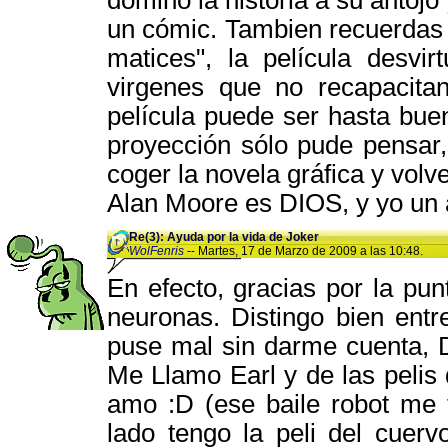
dominó la historia a su antoj
un cómic. Tambien recuerdas
matices", la película desvi
virgenes que no recapacita
película puede ser hasta bue
proyección sólo pude pensar
coger la novela gráfica y volve
Alan Moore es DIOS, y yo un a
Re(3): Ayuda por la vida de Joker
WolFenris
-- Martes, 17 de Marzo de 2009 a las 10:48.
En efecto, gracias por la pun
neuronas. Distingo bien ent
puse mal sin darme cuenta, D
Me Llamo Earl y de las pelis
amo :D (ese baile robot me 
lado tengo la peli del cuerv