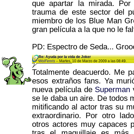
que apartar la mirada. Por
trauma de este sector del p
miembro de los Blue Man Gro
gran película a la que no le fa
PD: Espectro de Seda... Groo
Re: Ayuda por la vida de Joker
WolFenris
-- Martes, 10 de Marzo de 2009 a las 08:49.
Totalmente deacuerdo. Me pa
esos extraños fans. Ya muri
nueva película de
Superman
v
se le daba un aire. De todos 
mitificando al actor tras su 
extraordinario. Por otro la
otros actores muy capaces p
tras el maquillaje es más 