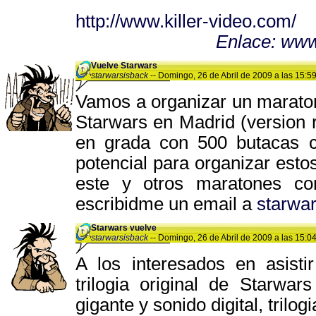
http://www.killer-video.com/
Enlace: www
Vuelve Starwars
starwarsisback
-- Domingo, 26 de Abril de 2009 a las 15:59
Vamos a organizar un maraton 
Starwars en Madrid (version r
en grada con 500 butacas c
potencial para organizar esto
este y otros maratones co
escribidme un email a
starwa
Starwars vuelve
starwarsisback
-- Domingo, 26 de Abril de 2009 a las 15:04
A los interesados en asist
trilogia original de Starwa
gigante y sonido digital, trilog