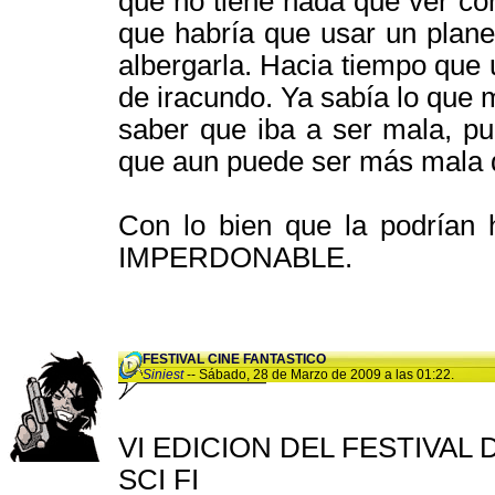
que no tiene nada que ver co
que habría que usar un plane
albergarla. Hacia tiempo que 
de iracundo. Ya sabía lo que 
saber que iba a ser mala, p
que aun puede ser más mala d
Con lo bien que la podrían 
IMPERDONABLE.
FESTIVAL CINE FANTASTICO
Siniest
-- Sábado, 28 de Marzo de 2009 a las 01:22.
VI EDICION DEL FESTIVAL
SCI FI