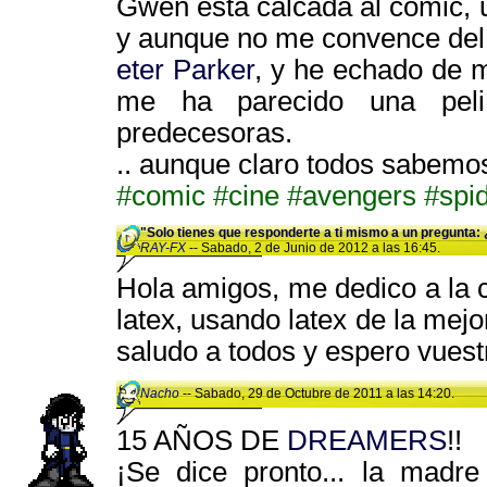
Gwen está calcada al comic, u
y aunque no me convence del 
eter Parker
, y he echado de 
me ha parecido una pel
predecesoras.
.. aunque claro todos sabemos 
#comic
#cine
#avengers
#spi
"Solo tienes que responderte a ti mismo a un pregunta: 
RAY-FX
-- Sabado, 2 de Junio de 2012 a las 16:45.
Hola amigos, me dedico a la 
latex, usando latex de la mej
saludo a todos y espero vuest
Nacho
-- Sabado, 29 de Octubre de 2011 a las 14:20.
15 AÑOS DE
DREAMERS
!!
¡Se dice pronto... la madr