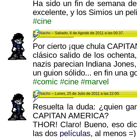
Ha sido un fin de semana de
excelente, y los Simios un pel
#cine
Nacho
-- Sabado, 6 de Agosto de 2011 a las 00:37.
Por cierto ¡que chula CAPIT
clásico salido de los ochenta,
nazis parecian Indiana Jones,
un guion sólido... en fin una
#comic
#cine
#marvel
Nacho
-- Lunes, 25 de Julio de 2011 a las 22:00.
Resuelta la duda: ¿quien ga
CAPITAN AMERICA?
THOR! Claro! Bueno, eso dice
las dos
películas
, al menos =)