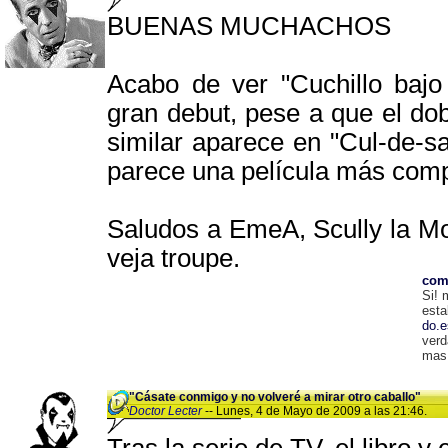
BUENAS MUCHACHOS
Acabo de ver "Cuchillo bajo
gran debut, pese a que el dob
similar aparece en "Cul-de-s
parece una película más compl
Saludos a EmeA, Scully la Mo
veja troupe.
com
Si! 
esta
do.e
verd
mas
"Cásate conmigo y no volveré a mirar otro caballo"
Doctor Lecter
-- Lunes, 4 de Mayo de 2009 a las 21:46.