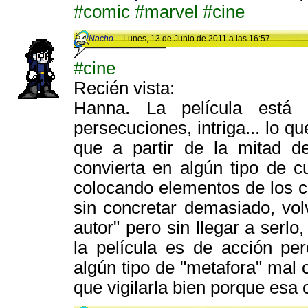
#comic
#marvel
#cine
Nacho
-- Lunes, 13 de Junio de 2011 a las 16:57.
#cine
Recién vista:
Hanna. La película está 
persecuciones, intriga... lo q
que a partir de la mitad de
convierta en algún tipo de 
colocando elementos de los cu
sin concretar demasiado, vol
autor" pero sin llegar a serl
la película es de acción pe
algún tipo de "metafora" mal 
que vigilarla bien porque esa 