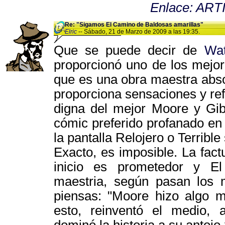
Enlace: AR
Re: "Sigamos El Camino de Baldosas amarillas"
Elric
-- Sábado, 21 de Marzo de 2009 a las 19:35.
Que se puede decir de
Wa
proporcionó uno de los mejo
que es una obra maestra abso
proporciona sensaciones y ref
digna del mejor Moore y Gib
cómic preferido profanado en
la pantalla Relojero o Terrible
Exacto, es imposible. La fact
inicio es prometedor y El
maestria, según pasan los 
piensas: "Moore hizo algo 
esto, reinventó el medio, a