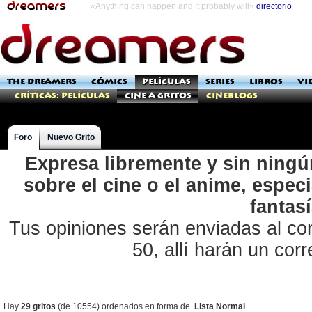
«Anything can happen and it probably will»
directorio
THE DREAMERS
CÓMICS
PELÍCULAS
SERIES
LIBROS
VI
Críticas: Películas
Cine a Gritos
Cineblogs
Foro
Nuevo Grito
Expresa libremente y sin ningú
sobre el cine o el anime, especi
fantasí
Tus opiniones serán enviadas al co
50, allí harán un corr
Hay
29 gritos
(de 10554) ordenados en forma de
Lista Normal