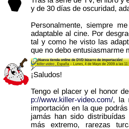
Tras la serie de TV, el libro y
y de 30 días de oscuridad, a
Personalmente, siempre me
adaptable al cine. Por desgra
tal y como he visto las adap
que no debo entusiasmarme 
¡Nueva tienda online de DVD bizarro de importación!
killer-video
, España -- Lunes, 4 de Mayo de 2009 a las 11:
¡Saludos!
Tengo el placer y el honor d
p://www.killer-video.com/
, la
importación en la que podrás
jamás han sido distribuídas 
más extremo, rarezas turc