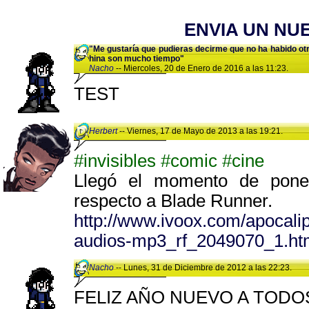
ENVIA UN NU
"Me gustaría que pudieras decirme que no ha habido ot
hina son mucho tiempo"
Nacho
-- Miercoles, 20 de Enero de 2016 a las 11:23.
TEST
Herbert
-- Viernes, 17 de Mayo de 2013 a las 19:21.
#invisibles
#comic
#cine
Llegó el momento de poner
respecto a Blade Runner.
http://www.ivoox.com/apocalip
audios-mp3_rf_2049070_1.ht
Nacho
-- Lunes, 31 de Diciembre de 2012 a las 22:23.
FELIZ AÑO NUEVO A TODOS