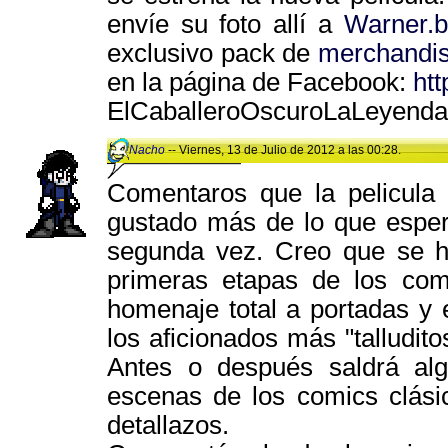
envíe su foto allí a
Warner.b
exclusivo pack de
merchandis
en la página de Facebook:
ht
ElCaballeroOscuroLaLeyenda
Nacho
-- Viernes, 13 de Julio de 2012 a las 00:28.
Comentaros que la pelicul
gustado más de lo que esper
segunda vez. Creo que se h
primeras etapas de los co
homenaje total a portadas y 
los aficionados más "talludito
Antes o después saldrá al
escenas de los comics clási
detallazos.