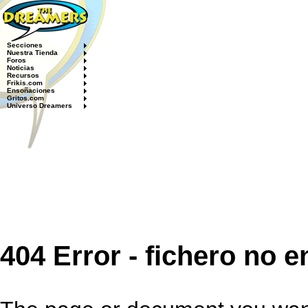
Secciones
Nuestra Tienda
Foros
Noticias
Recursos
Frikis.com
Ensoñaciones
Gritos.com
Universo Dreamers
404 Error - fichero no 