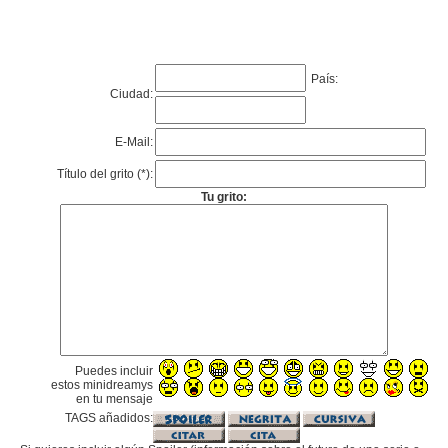
País:
Ciudad:
E-Mail:
Título del grito (*):
Tu grito:
Puedes incluir
estos minidreamys
en tu mensaje
TAGS añadidos: