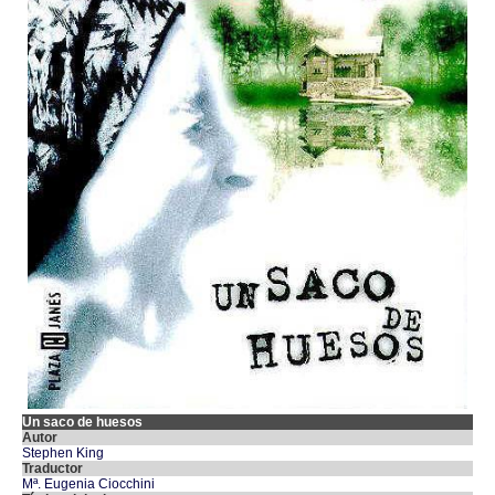
Un saco de huesos
Autor
Stephen King
Traductor
Mª. Eugenia Ciocchini