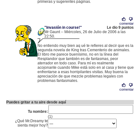
primeras y sugerentes páginas.
comentar
"Invasión in course!"
Le dio 9 puntos
Mr Gaunt -- Miércoles, 26 de Julio de 2006 a las
22:50.
.
84.77.54.43 |
No entiendo muy bien aq ué te refieres al decir que es la
segunda novela de King tras Cementerio de animales.
El libro me parece buenísimo, no en la línea del
Resplandor que también es de fantasmas, peor
aterrador en todo caso. Para mí es realmente
acojonante cuando Mike está solo en al casa y tiene que
enfrentarse a esas horripilantes visitas. Muy buena la
apreciación de que mezcle problemas legales con
problemas fantasmales.
comentar
Puedes gritar a tu aire desde aquí
Tu nombre:
(1)
¿Qué Mr.Dreamy te
sienta mejor hoy?