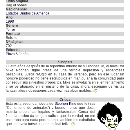
Título original
Bag of bones
Nacionalidad
Estados Unidos de América
Año
1998
Género
Terror
Formato
Bolsillo
Nº páginas
702
Editorial
Plaza & Janés
Sinopsis
Cuatro años después de la repentina muerte de su esposa Jo, el novelista
Mike Noonan sigue presa de una terrible depresión y espantosas
pesadillas. Busca refugio en su casa de veraneo, pero en ese lugar un
hombre poderoso no tiene escrúpulos en manipular a la comunidad para
conseguir sus siniestros propósitos. Mike se involucra en el enfrentamiento
y se ve atrapado en el misterio de la casa, ahora escenario de visitas
fantasmales y obsesiones cada vez más abominables...
Crítica
Esta es la segunda novela de
Stephen King
que leí(tras
"Cementerio de animales") y bueno, no sé que decir,
mezcla problemas legales y fantasmales. Cerca del
final, la acción da un giro radical que, la verdad, no me
esperaba para nada pero bueno, tambien me extrañaba
que la novela fuese a tener un final felíz...