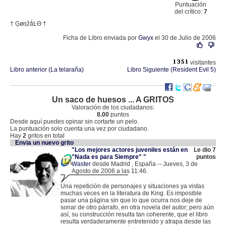
Puntuación
del crítico:
7
† ĢøηžǻĿΘ †
Ficha de Libro enviada por
Gwyx
el 30 de Julio de 2006
visitantes
Libro anterior (La telaraña)
Libro Siguiente (Resident Evil 5)
Un saco de huesos ... A GRITOS
Valoración de los ciudadanos:
8.00
puntos
Desde aquí puedes opinar sin cortarte un pelo.
La puntuación solo cuenta una vez por ciudadano.
Hay
2
gritos en total
Envia un nuevo grito
"Los mejores actores juveniles están en
Le dio 7
"Nada es para Siempre" "
puntos
Waster
desde Madrid , España -- Jueves, 3 de
Agosto de 2006 a las 11:46.
.
213.37.173.146 |
Una repetición de personajes y situaciones ya vistas
muchas veces en la literatura de King. Es imposible
pasar una página sin que lo que ocurra nos deje de
sonar de otro párrafo, en otra novela del autor; pero aún
así, su construcción resulta tan coherente, que el libro
resulta verdaderamente entretenido y atrapa desde las