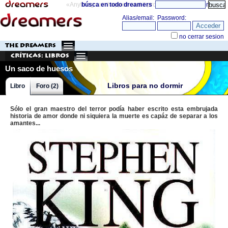
«Anything can happen and it probably will»
búsca en todo dreamers
directorio
THE DREAMERS
Críticas: Libros
Un saco de huesos
Libros para no dormir
Libro
Foro (2)
Sólo el gran maestro del terror podía haber escrito esta embrujada
historia de amor donde ni siquiera la muerte es capáz de separar a los
amantes...