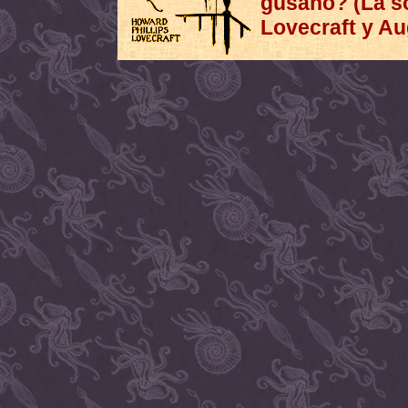
gusano? (La so
Lovecraft y Au