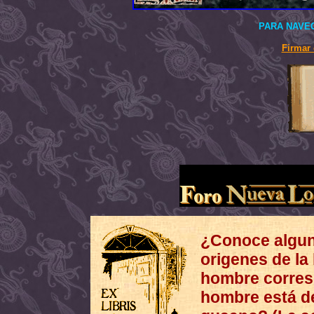
PARA NAVE
Firmar 
¿Conoce algun 
origenes de la
hombre corresp
hombre está de