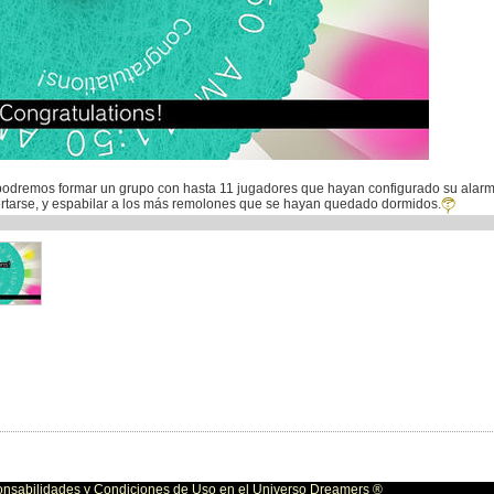
podremos formar un grupo con hasta 11 jugadores que hayan configurado su alar
rtarse, y espabilar a los más remolones que se hayan quedado dormidos.
bilidades y Condiciones de Uso en el Universo Dreamers ®