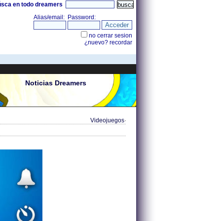
úsca en todo dreamers
Noticias Dreamers
Videojuegos
·