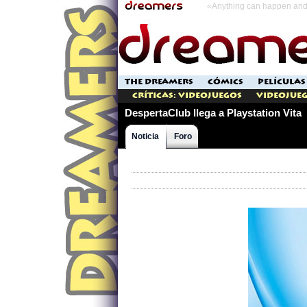
«Anything can happen and 
THE DREAMERS
CÓMICS
PELÍCULAS
Críticas: Videojuegos
Videojueg
DespertaClub llega a Playstation Vita
Noticia
Foro