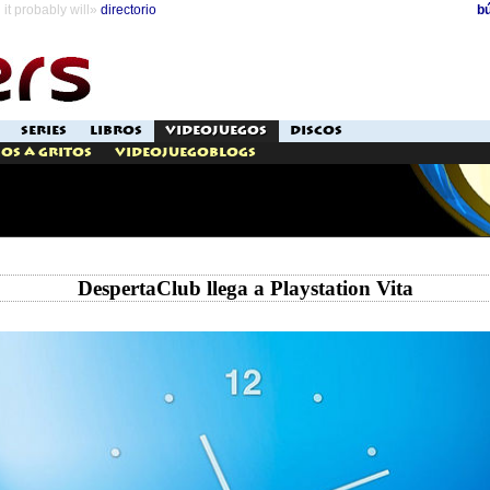
it probably will»
directorio
b
SERIES
LIBROS
VIDEOJUEGOS
DISCOS
os a Gritos
Videojuegoblogs
DespertaClub llega a Playstation Vita