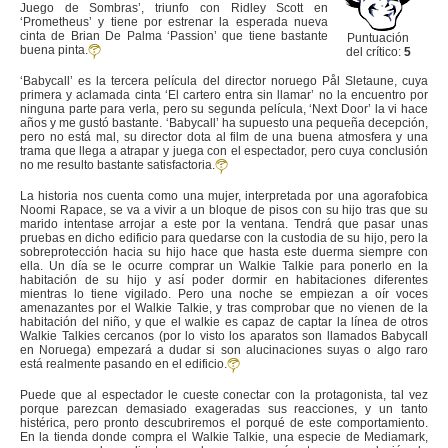
Juego de Sombras’, triunfo con Ridley Scott en
‘Prometheus’ y tiene por estrenar la esperada nueva
cinta de Brian De Palma ‘Passion’ que tiene bastante
Puntuación
buena pinta.
del crítico:
5
‘Babycall’ es la tercera película del director noruego Pål Sletaune, cuya
primera y aclamada cinta ‘El cartero entra sin llamar’ no la encuentro por
ninguna parte para verla, pero su segunda película, ‘Next Door’ la vi hace
años y me gustó bastante. ‘Babycall’ ha supuesto una pequeña decepción,
pero no está mal, su director dota al film de una buena atmosfera y una
trama que llega a atrapar y juega con el espectador, pero cuya conclusión
no me resulto bastante satisfactoria.
La historia nos cuenta como una mujer, interpretada por una agorafobica
Noomi Rapace, se va a vivir a un bloque de pisos con su hijo tras que su
marido intentase arrojar a este por la ventana. Tendrá que pasar unas
pruebas en dicho edificio para quedarse con la custodia de su hijo, pero la
sobreprotección hacia su hijo hace que hasta este duerma siempre con
ella. Un día se le ocurre comprar un Walkie Talkie para ponerlo en la
habitación de su hijo y así poder dormir en habitaciones diferentes
mientras lo tiene vigilado. Pero una noche se empiezan a oír voces
amenazantes por el Walkie Talkie, y tras comprobar que no vienen de la
habitación del niño, y que el walkie es capaz de captar la línea de otros
Walkie Talkies cercanos (por lo visto los aparatos son llamados Babycall
en Noruega) empezará a dudar si son alucinaciones suyas o algo raro
está realmente pasando en el edificio.
Puede que al espectador le cueste conectar con la protagonista, tal vez
porque parezcan demasiado exageradas sus reacciones, y un tanto
histérica, pero pronto descubriremos el porqué de este comportamiento.
En la tienda donde compra el Walkie Talkie, una especie de Mediamark,