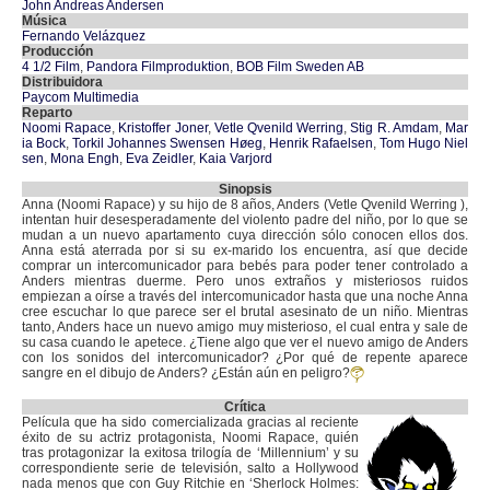
John Andreas Andersen
Música
Fernando Velázquez
Producción
4 1/2 Film
,
Pandora Filmproduktion
,
BOB Film Sweden AB
Distribuidora
Paycom Multimedia
Reparto
Noomi Rapace
,
Kristoffer Joner
,
Vetle Qvenild Werring
,
Stig R. Amdam
,
Mar
ia Bock
,
Torkil Johannes Swensen Høeg
,
Henrik Rafaelsen
,
Tom Hugo Niel
sen
,
Mona Engh
,
Eva Zeidler
,
Kaia Varjord
Sinopsis
Anna (Noomi Rapace) y su hijo de 8 años, Anders (Vetle Qvenild Werring ),
intentan huir desesperadamente del violento padre del niño, por lo que se
mudan a un nuevo apartamento cuya dirección sólo conocen ellos dos.
Anna está aterrada por si su ex-marido los encuentra, así que decide
comprar un intercomunicador para bebés para poder tener controlado a
Anders mientras duerme. Pero unos extraños y misteriosos ruidos
empiezan a oírse a través del intercomunicador hasta que una noche Anna
cree escuchar lo que parece ser el brutal asesinato de un niño. Mientras
tanto, Anders hace un nuevo amigo muy misterioso, el cual entra y sale de
su casa cuando le apetece. ¿Tiene algo que ver el nuevo amigo de Anders
con los sonidos del intercomunicador? ¿Por qué de repente aparece
sangre en el dibujo de Anders? ¿Están aún en peligro?
Crítica
Película que ha sido comercializada gracias al reciente
éxito de su actriz protagonista, Noomi Rapace, quién
tras protagonizar la exitosa trilogía de ‘Millennium’ y su
correspondiente serie de televisión, salto a Hollywood
nada menos que con Guy Ritchie en ‘Sherlock Holmes: