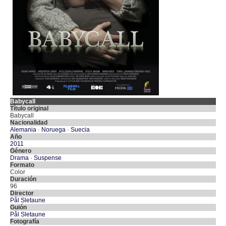
Babycall
Título original
Babycall
Nacionalidad
Alemania
·
Noruega
·
Suecia
Año
2011
Género
Drama
·
Suspense
Formato
Color
Duración
96
Director
Pål Sletaune
Guión
Pål Sletaune
Fotografía