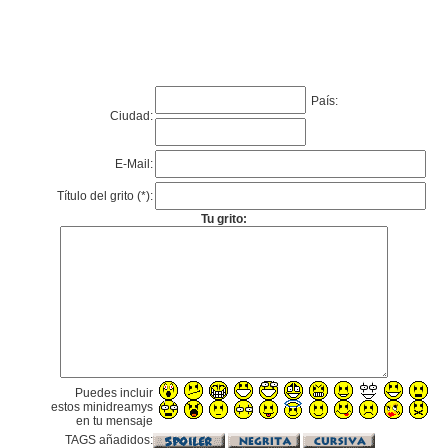
País:
Ciudad:
E-Mail:
Título del grito (*):
Tu grito:
Puedes incluir
estos minidreamys
en tu mensaje
TAGS añadidos: