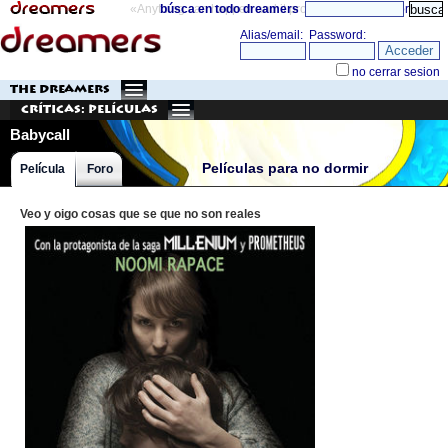
«Anything can happen and it probably will»
búsca en todo dreamers
directorio
THE DREAMERS
Críticas: Películas
Babycall
Películas para no dormir
Película
Foro
Veo y oigo cosas que se que no son reales