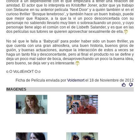
conoce a un dependiente con el que empezará a tener una relación de
amistad. El actor que lo interpreta es Kristoffer Joner, actor que ya trabajo
con Sletaune en su anterior película ‘Next Door’ y a quién también vi en el
curioso thriller ‘Bosque tenebroso’, y también hace un buen trabajo, puede
que mejor que Rapace, a la que la vi un poco desconcertada con su
personaje no sabiendo llevarlo muy bien o sobreactuando un poco, y cuyo
personaje tiene algo el común con el de Lisbeth Salander, y es que en las
dos películas sus tutores se quieren aprovechar sexualmente de ella.
No sé que le falla a ‘Babycall’ para poder haber sido un buen thriller, ya
que cuenta con una gran atmosfera, una buen historia, buenos giros de
guión, y buenas actuaciones, aunque la interacción de estos a veces se
haga un tanto fría y desconcertante, pero al final el producto no se define y
deja un poco mal sabor de boca, desaprovechando un poco la buena idea,
pero bueno, se deja ver y es interesante.
o.O VoLdEmOrT O.o
Ficha de Película enviada por
Voldemort
el 18 de Noviembre de 2012
IMAGENES