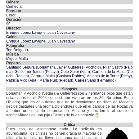
Género
Comedia
Formato
Color
Duración
90
Director
Enrique López Lavigne
,
Juan Cavestany
Guión
Enrique López Lavigne
,
Juan Cavestany
Fotografía
Teo Delgado
Música
Miguel Malla
Reparto
Santiago Segura (Borjamari)
,
Javier Gutiérrez (Pocholo)
,
Pilar Castro (Palo
ma)
,
Guillermo Toledo (Pelayo)
,
Coté Soler (Kitin)
,
Carmen de la Maza (Co
ncha Robles)
,
Gerardo Malla (Gustavo Robles)
,
Antonio de la Torre (Richy)
,
Patricia Vico (Ana)
,
María Ruiz (Piedad)
,
Carles Sans (Fernando)
Sinopsis
Borjamari y Pocholo (Segura & Gutiérrez) son 2 hermanos pijos que están
estancados en el 2004 como si aún vivieran en los 80. Su primo Borja
(Toledo) que les odia desde que no le devolvieron un disco de Mecano
decide gastarles una broma diciendoles que en el parque de las Rozas va
a haber un concierto sorpresa de Mecano y deciden ir al concierto
acompañados de una pija (Castro) de buen corazón.
Crítica
Pues eso, de asombroso nada. La película es
aburridisima, los chistes no tienen gracia la mayoría de
ellos y la película no lleva a ninguna parte hasta que