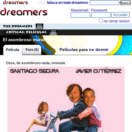
«Anything can happen and it probably will»
búsca en todo dreamers
directorio
THE DREAMERS
Críticas: Películas
El asombroso mundo de Borjamari y
Pocholo
Películas para no dormir
Película
Foro (5)
Osea, de asombroso nada, monada