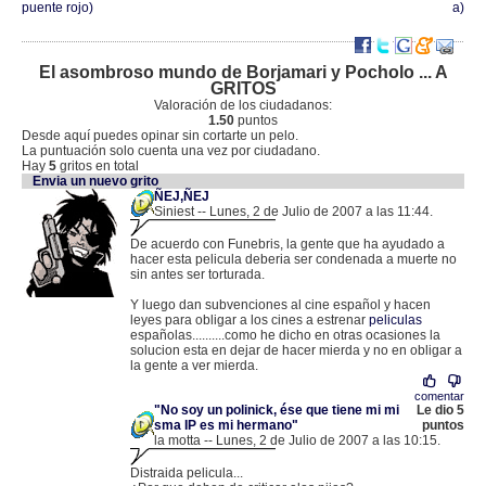
puente rojo)
a)
El asombroso mundo de Borjamari y Pocholo ... A
GRITOS
Valoración de los ciudadanos:
1.50
puntos
Desde aquí puedes opinar sin cortarte un pelo.
La puntuación solo cuenta una vez por ciudadano.
Hay
5
gritos en total
Envia un nuevo grito
ÑEJ,ÑEJ
Siniest -- Lunes, 2 de Julio de 2007 a las 11:44.
.
195.53.128.4 |
De acuerdo con Funebris, la gente que ha ayudado a
hacer esta pelicula deberia ser condenada a muerte no
sin antes ser torturada.
Y luego dan subvenciones al cine español y hacen
leyes para obligar a los cines a estrenar
peliculas
españolas..........como he dicho en otras ocasiones la
solucion esta en dejar de hacer mierda y no en obligar a
la gente a ver mierda.
comentar
"No soy un polinick, ése que tiene mi mi
Le dio 5
sma IP es mi hermano"
puntos
la motta -- Lunes, 2 de Julio de 2007 a las 10:15.
.
83.51.73.120 |
Distraida pelicula...