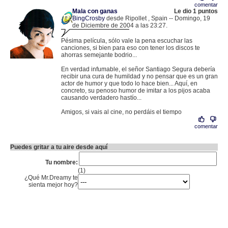
comentar
Mala con ganas
Le dio 1 puntos
BingCrosby
desde Ripollet , Spain -- Domingo, 19
de Diciembre de 2004 a las 23:27.
.
81.34.234.3 |
Pésima película, sólo vale la pena escuchar las
canciones, si bien para eso con tener los discos te
ahorras semejante bodrio...
En verdad infumable, el señor Santiago Segura debería
recibir una cura de humildad y no pensar que es un gran
actor de humor y que todo lo hace bien... Aquí, en
concreto, su penoso humor de imitar a los pijos acaba
causando verdadero hastío...
Amigos, si vais al cine, no perdáis el tiempo
comentar
Puedes gritar a tu aire desde aquí
Tu nombre:
(1)
¿Qué Mr.Dreamy te
sienta mejor hoy?