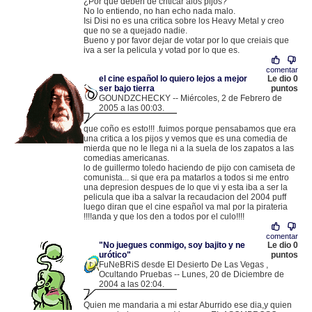
¿Por que deben de criticar alos pijos?
No lo entiendo, no han echo nada malo.
Isi Disi no es una critica sobre los Heavy Metal y creo
que no se a quejado nadie.
Bueno y por favor dejar de votar por lo que creiais que
iva a ser la pelicula y votad por lo que es.
comentar
el cine español lo quiero lejos a mejor
Le dio 0
ser bajo tierra
puntos
GOUNDZCHECKY -- Miércoles, 2 de Febrero de
2005 a las 00:03.
.
83.36.39.25 |
que coño es esto!!! .fuimos porque pensabamos que era
una critica a los pijos y vemos que es una comedia de
mierda que no le llega ni a la suela de los zapatos a las
comedias americanas.
lo de guillermo toledo haciendo de pijo con camiseta de
comunista... si que era pa matarlos a todos si me entro
una depresion despues de lo que vi y esta iba a ser la
pelicula que iba a salvar la recaudacion del 2004 puff
luego diran que el cine español va mal por la pirateria
!!!!anda y que los den a todos por el culo!!!!
comentar
"No juegues conmigo, soy bajito y ne
Le dio 0
urótico"
puntos
FuNeBRiS desde El Desierto De Las Vegas ,
Ocultando Pruebas -- Lunes, 20 de Diciembre de
2004 a las 02:04.
.
81.33.255.132 |
Quien me mandaria a mi estar Aburrido ese dia,y quien