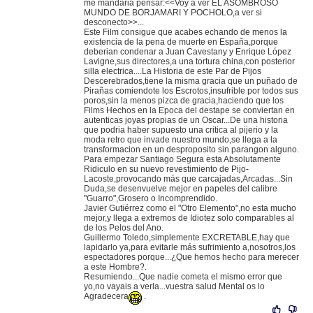
me mandaria pensar:<<Voy a ver EL ASOMBROSO
MUNDO DE BORJAMARI Y POCHOLO,a ver si
desconecto>>...
Este Film consigue que acabes echando de menos la
existencia de la pena de muerte en España,porque
deberian condenar a Juan Cavestany y Enrique López
Lavigne,sus directores,a una tortura china,con posterior
silla electrica....La Historia de este Par de Pijos
Descerebrados,tiene la misma gracia que un puñado de
Pirañas comiendote los Escrotos,insufrible por todos sus
poros,sin la menos pizca de gracia,haciendo que los
Films Hechos en la Epoca del destape se conviertan en
autenticas joyas propias de un Oscar...De una historia
que podria haber supuesto una critica al pijerio y la
moda retro que invade nuestro mundo,se llega a la
transformacion en un desproposito sin parangon alguno.
Para empezar Santiago Segura esta Absolutamente
Ridiculo en su nuevo revestimiento de Pijo-
Lacoste,provocando más que carcajadas,Arcadas...Sin
Duda,se desenvuelve mejor en papeles del calibre
"Guarro",Grosero o Incomprendido.
Javier Gutiérrez como el "Otro Elemento",no esta mucho
mejor,y llega a extremos de Idiotez solo comparables al
de los Pelos del Ano.
Guillermo Toledo,simplemente EXCRETABLE,hay que
lapidarlo ya,para evitarle más sufrimiento a,nosotros,los
espectadores porque...¿Que hemos hecho para merecer
a este Hombre?.
Resumiendo...Que nadie cometa el mismo error que
yo,no vayais a verla...vuestra salud Mental os lo
Agradecera
.