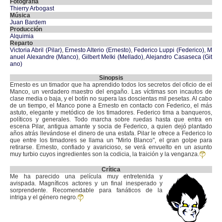
Fotografía
Thierry Arbogast
Música
Juan Bardem
Producción
Alquimia
Reparto
Victoria Abril (Pilar)
,
Ernesto Alterio (Ernesto)
,
Federico Luppi (Federico)
,
M
anuel Alexandre (Manco)
,
Gilbert Melki (Mellado)
,
Alejandro Casaseca (Git
ano)
Sinopsis
Ernesto es un timador que ha aprendido todos los secretos del oficio de el
Manco, un verdadero maestro del engaño. Las víctimas son incautos de
clase media o baja, y el botín no supera las doscientas mil pesetas. Al cabo
de un tiempo, el Manco pone a Ernesto en contacto con Federico, el más
astuto, elegante y metódico de los timadores. Federico tima a banqueros,
políticos y generales. Todo marcha sobre ruedas hasta que entra en
escena Pilar, antigua amante y socia de Federico, a quien dejó plantado
años atrás llevándose el dinero de una estafa. Pilar le ofrece a Federico lo
que entre los timadores se llama un "Mirlo Blanco", el gran golpe para
retirarse. Ernesto, confiado y avaricioso, se verá envuelto en un asunto
muy turbio cuyos ingredientes son la codicia, la traición y la venganza.
Crítica
Me ha parecido una película muy entretenida y
avispada. Magníficos actores y un final inesperado y
sorprendente. Recomendable para fanáticos de la
intriga y el género negro.