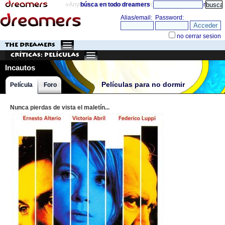
«Anything can happen and it probably will»
búsca en todo dreamers
directorio
THE DREAMERS
Críticas: Películas
Incautos
Películas para no dormir
Película
Foro
Nunca pierdas de vista el maletín...