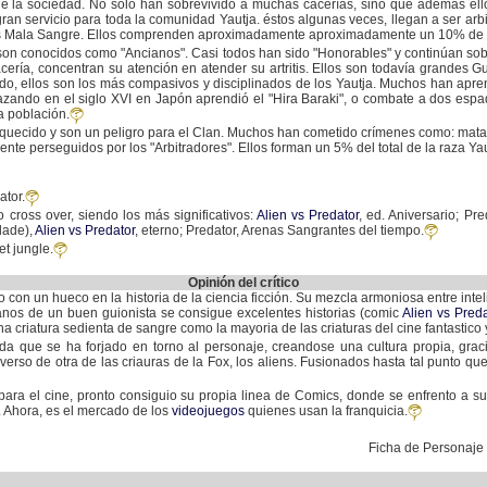
 la sociedad. No solo han sobrevivido a muchas cacerías, sino que además el
an servicio para toda la comunidad Yautja. éstos algunas veces, llegan a ser arb
os Mala Sangre. Ellos comprenden aproximadamente aproximadamente un 10% de e
n conocidos como "Ancianos". Casi todos han sido "Honorables" y continúan sobre
acería, concentran su atención en atender su artritis. Ellos son todavía grandes 
o, ellos son los más compasivos y disciplinados de los Yautja. Muchos han apre
zando en el siglo XVI en Japón aprendió el "Hira Baraki", o combate a dos espa
a población.
uecido y son un peligro para el Clan. Muchos han cometido crímenes como: matar 
ente perseguidos por los "Arbitradores". Ellos forman un 5% del total de la raza Yau
ator.
cross over, siendo los más significativos:
Alien vs Predator
, ed. Aniversario; Pr
lade),
Alien vs Predator
, eterno; Predator, Arenas Sangrantes del tiempo.
et jungle.
Opinión del crítico
o con un hueco en la historia de la ciencia ficción. Su mezcla armoniosa entre inte
nos de un buen guionista se consigue excelentes historias (comic
Alien vs Pred
criatura sedienta de sangre como la mayoria de las criaturas del cine fantastico y
da que se ha forjado en torno al personaje, creandose una cultura propia, graci
verso de otra de las criauras de la Fox, los aliens. Fusionados hasta tal punto q
o para el cine, pronto consiguio su propia linea de Comics, donde se enfrento a s
 Ahora, es el mercado de los
videojuegos
quienes usan la franquicia.
Ficha de Personaje