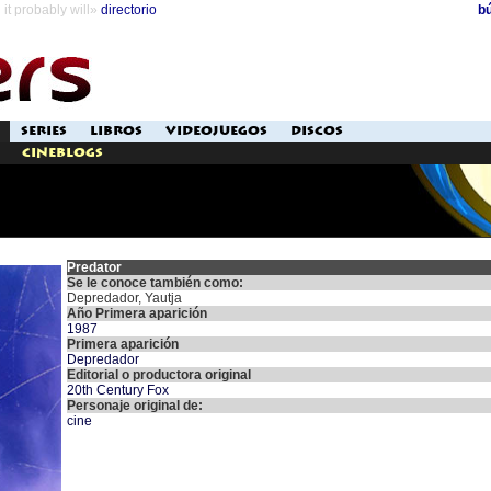
it probably will»
directorio
b
SERIES
LIBROS
VIDEOJUEGOS
DISCOS
Cineblogs
Predator
Se le conoce también como:
Depredador, Yautja
Año Primera aparición
1987
Primera aparición
Depredador
Editorial o productora original
20th Century Fox
Personaje original de:
cine