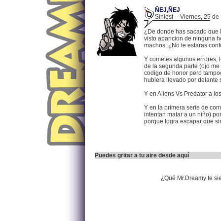
ÑEJ,ÑEJ
Siniest -- Viernes, 25 d
¿De donde has sacado que la
visto aparicion de ninguna 
machos. ¿No te estaras con
Y cometes algunos errores, 
de la segunda parte (ojo me 
codigo de honor pero tampoc
hubiera llevado por delante 
Y en Aliens Vs Predator a los
Y en la primera serie de com
intentan matar a un niño) po
porque logra escapar que sin
Puedes gritar a tu aire desde aquí
¿Qué Mr.Dreamy te si