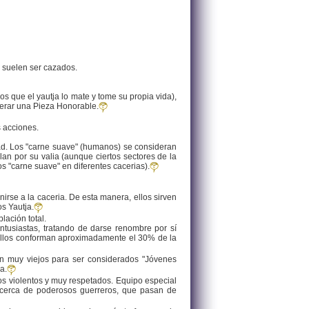
, suelen ser cazados.
 que el yautja lo mate y tome su propia vida),
derar una Pieza Honorable.
s acciones.
dad. Los "carne suave" (humanos) se consideran
n por su valia (aunque ciertos sectores de la
s "carne suave" en diferentes cacerias).
irse a la caceria. De esta manera, ellos sirven
s Yautja.
ación total.
usiastas, tratando de darse renombre por sí
. Ellos conforman aproximadamente el 30% de la
n muy viejos para ser considerados "Jóvenes
a.
os violentos y muy respetados. Equipo especial
 acerca de poderosos guerreros, que pasan de