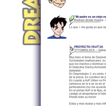
"Mi padre es un viejo ve
Redrain desde Huelva , 
Lo que + me gusta es que sea
PROYECTO-YAUT’JA
STYGIMOLOCK -- Sábado,
Muy bien el tema de Depreda
Sociedades matriarcales: la
que los machos y dominan el
El Detective Danny Archuleta
jejejejeje
En Depredador 2, es cierto,
de la presa. Es cuestion de p
En cuanto a AvP (Alien vs Pr
(almenos en lo k se ve en el 
perforadores (no me acuerdo
En el primer AvP si te fijas, 
castigo al despertarse el lide
Pierde todo su honor.
Estas y mas dudas y mas in