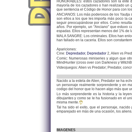
HONORABLES: éstos cazadores son la élite de
mayoría de los cazadores o han realizado un gr
que sentencia el Código de Honor para con l
ANCIANOS: Los más poderosos de los Yautja so
son ellos a los que les importa más poco la c
seguir preocupándose por ellos. Como resultad
años. Por ejemplo, un "Anciano" que estuvo ca
espadas. Ellos representan menos del 1% de l
MALA SANGRE: Los criminales. Ellos han enloq
han fallado en la caceria. Ellos son constantem
Apariciones:
Cine:
Depredador
,
Depredador
2, Alien vs Pred
Comic: Numerosas miniseries y algun que otro 
MindHunter (cross over con Darkness y WitchB
Videojuegos: Alien vs Predator; Predator, concr
Nacido a la estela de Alien, Predator se ha ech
un personaje realmente sorprendente y en ma
codigo del honor que lo hacen algo más que una 
Lo más sorprendente es la historia y la leyen
dibujantes y como se le ha fusionado en el uni
misma mente.
Tal ha sido el exito, que el personaje, nacid
emparejado en más de una ocasión, los aliens.
IMAGENES