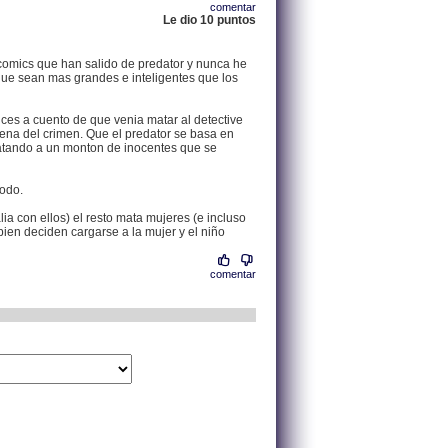
comentar
Le dio 10 puntos
.
195.53.128.4 |
 comics que han salido de predator y nunca he
ue sean mas grandes e inteligentes que los
es a cuento de que venia matar al detective
scena del crimen. Que el predator se basa en
matando a un monton de inocentes que se
todo.
ia con ellos) el resto mata mujeres (e incluso
ien deciden cargarse a la mujer y el niño
comentar