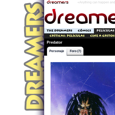
«Anything can happen and 
THE DREAMERS
CÓMICS
PELÍCULAS
Críticas: Películas
Cine a Gritos
Predator
Personaje
Foro (7)