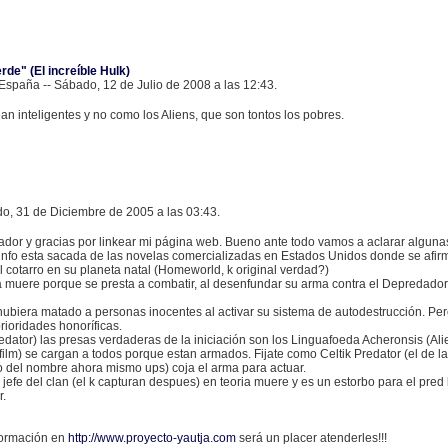
rde" (El increíble Hulk)
España -- Sábado, 12 de Julio de 2008 a las 12:43.
n inteligentes y no como los Aliens, que son tontos los pobres.
 31 de Diciembre de 2005 a las 03:43.
dor y gracias por linkear mi página web. Bueno ante todo vamos a aclarar alguna
 info esta sacada de las novelas comercializadas en Estados Unidos donde se afi
 cotarro en su planeta natal (Homeworld, k original verdad?)
 muere porque se presta a combatir, al desenfundar su arma contra el Depredador (
 hubiera matado a personas inocentes al activar su sistema de autodestrucción. P
rioridades honoríficas.
edator) las presas verdaderas de la iniciación son los Linguafoeda Acheronsis (Ali
film) se cargan a todos porque estan armados. Fijate como Celtik Predator (el de la
 del nombre ahora mismo ups) coja el arma para actuar.
el jefe del clan (el k capturan despues) en teoria muere y es un estorbo para el pred 
r.
formación en
http://www.proyecto-yautja.com
será un placer atenderles!!!