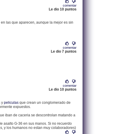
comentar
Le dio 10 puntos
.
83.37.120.128 |
en las que aparecen, aunque la mejor es sin
comentar
Le dio 7 puntos
.
213.139.14.34 |
comentar
Le dio 10 puntos
.
82.159.111.145 |
s
y
peliculas
que crean un conglomerado de
riormente expuestos.
 que iban de caceria se descontrolan matando a
s de asalto G-36 en sus manos. Si no recuerdo
mas, y los humanos no estan muy colaboradores)