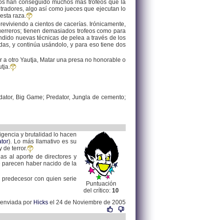
los han conseguido muchos más trofeos que la
itradores, algo así como jueces que ejecutan lo
sta raza.
viviendo a cientos de cacerías. Irónicamente,
Guerreros; tienen demasiados trofeos como para
ndido nuevas técnicas de pelea a través de los
das, y continúa usándolo, y para eso tiene dos
a otro Yautja, Matar una presa no honorable o
tja.
edator, Big Game; Predator, Jungla de cemento;
ligencia y brutalidad lo hacen
ator
). Lo más llamativo es su
 de terror.
as al aporte de directores y
ue parecen haber nacido de la
u predecesor con quien serie
Puntuación
del crítico:
10
 enviada por
Hicks
el 24 de Noviembre de 2005