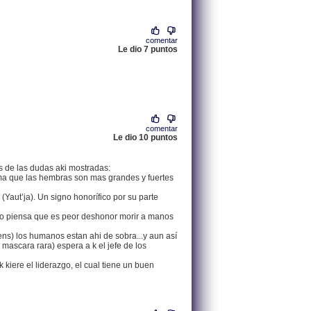
comentar
Le dio 7 puntos
.
78.136.97.2 |
comentar
Le dio 10 puntos
.
83.230.176.82 |
s de las dudas aki mostradas:
rma que las hembras son mas grandes y fuertes
Yaut’ja). Un signo honorífico por su parte
ero piensa que es peor deshonor morir a manos
ens) los humanos estan ahi de sobra...y aun así
 mascara rara) espera a k el jefe de los
k kiere el liderazgo, el cual tiene un buen