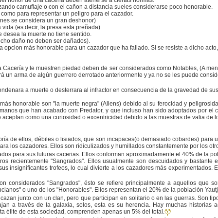
el honor de una caceria deben atenerse a ciertas normas:
ilizando camuflaje o con el cañon a distancia sueles considerarse poco honorable.
 como para representar un peligro para el cazador.
venes se considera un gran deshonor)
a vida (es decir, la presa esta preñada)
e desea la muerte no tiene sentido.
echo daño no deben ser dañados).
 la opcion más honorable para un cazador que ha fallado. Si se resiste a dicho acto
Cacería y le muestren piedad deben de ser considerados como Notables, (A menos
gará un arma de algún guerrero derrotado anteriormente y ya no se les puede consi
 condenara a muerte o desterrara al infractor en consecuencia de la gravedad de su
más honorable son "la muerte negra" (Aliens) debido al su ferocidad y peligrosi
anos que han acabado con Predator, y que incluso han sido adoptados por el cla
lo aceptan como una curiosidad o excentricidad debido a las muestras de valia de lo
ría de ellos, débiles o lisiados, que son incapaces(o demasiado cobardes) para un
ra los cazadores. Ellos son ridiculizados y humillados constantemente por los otro
 para sus futuras cacerias. Ellos conforman aproximadamente el 40% de la pobl
 recientemente "Sangrados". Ellos usualmente son descuidados y bastante ent
us insignificantes trofeos, lo cual divierte a los cazadores más experimentados
considerados "Sangrados", ésto se refiere principalmente a aquellos que so
cianos" o uno de los "Honorables". Ellos representan el 20% de la población Yautj
an junto con un clan, pero que participan en solitario o en las guerras. Son tip
jan a través de la galaxia, solos, esta es su herencia. Hay muchas historias
ta élite de esta sociedad, comprenden apenas un 5% del total.