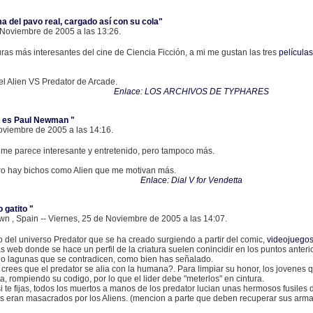
ma del pavo real, cargado así con su cola"
 Noviembre de 2005 a las 13:26.
uras más interesantes del cine de Ciencia Ficción, a mi me gustan las tres
películas
l Alien VS Predator de Arcade.
Enlace: LOS ARCHIVOS DE TYPHARES
st es Paul Newman "
Noviembre de 2005 a las 14:16.
me parece interesante y entretenido, pero tampoco más.
ro hay bichos como Alien que me motivan más.
Enlace: Dial V for Vendetta
 gatito "
 , Spain -- Viernes, 25 de Noviembre de 2005 a las 14:07.
 del universo Predator que se ha creado surgiendo a partir del comic,
videojuego
rsas web donde se hace un perfil de la criatura suelen conincidir en los puntos ante
o lagunas que se contradicen, como bien has señalado.
crees que el predator se alia con la humana?. Para limpiar su honor, los jovenes
a, rompiendo su codigo, por lo que el lider debe "meterlos" en cintura.
si te fijas, todos los muertos a manos de los predator lucian unas hermosos fusile
nsos eran masacrados por los Aliens. (mencion a parte que deben recuperar sus ar