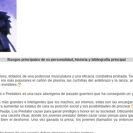
Rasgos principales de su personalidad, historia y bibliografía principal
vos, dotados de una poderosa musculatura y una eficacia combativa probada. Tod
o los más populares el cañón de plasma, las cuchillas del antebrazo y la lanza;
invisibles.
o Predators es una raza alienigena de pasado guerrero que ha conseguido un g
 más grandes e inteligentes que los machos, asi mismos, estas son las encargad
aumentar su estatus de cara su posición social y sus posibilidades de procrear.
 Yautja. Los Predator cazan para ganar prestigio y honor en su sociedad. Utiliza
 una caceria ritual, donde los jovenes predator deben cazar unas presas para gan
ar bien el deshonor. Una vez ganada la presa, los jovenes (llamados ya entonc