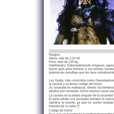
Rasgos:
Altura: más de 2,20 mt
Peso: más de 135 kg.
Habilidades: Extremadamente longevos, agresi
hacen gala para eliminar a sus presas, siend
sistema de camuflaje que les hace virtualmente 
Los Yautja, más conocidos como Depredadores 
la caceria y un ferreo codigo del honor.
Su sociedad es matriarcal, siendo las hembras
adultos son nomadas. Dicho machos cazan para 
La caceria es la piedra angular de la sociedad
El paso adulto a la sociedad siempre lo marca
significa la muerte, ya que no suelen acept
muestra de su valia.
Codigo de honor: