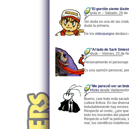
"El gorrión siente lásti
yota m -- Sábado, 26 de
Sin duda es una de las criat
duda la primera.
De los
videojuegos
destaco e
"Al lado de Sark Sinie
dusk -- Viernes, 25 de 
Personalmente el personaje 
Es una opinión personal, pe
"Me pareció ver un lindo
Hicks
desde Valdemortown
Bueno, casi todo esta sacado
cultura ficticia. En las dive
Indudablemente hay errores 
Respecto al comic, ¿por que 
todo los inocentes del planet
Respecto a AvP la pelicula, 
mal, los cientificos indefe