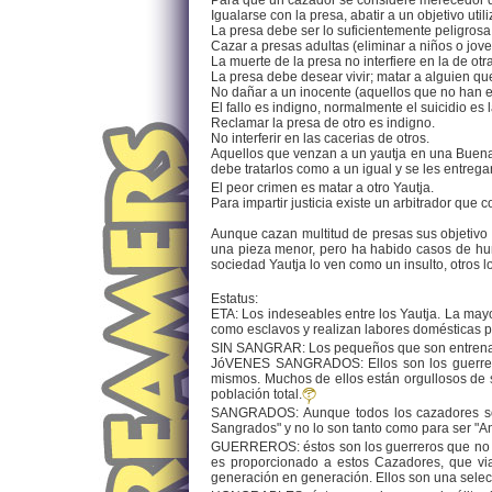
Para que un cazador se considere merecedor d
Igualarse con la presa, abatir a un objetivo ut
La presa debe ser lo suficientemente peligrosa
Cazar a presas adultas (eliminar a niños o jo
La muerte de la presa no interfiere en la de otr
La presa debe desear vivir; matar a alguien qu
No dañar a un inocente (aquellos que no han 
El fallo es indigno, normalmente el suicidio es
Reclamar la presa de otro es indigno.
No interferir en las cacerias de otros.
Aquellos que venzan a un yautja en una Buena 
debe tratarlos como a un igual y se les entre
El peor crimen es matar a otro Yautja.
Para impartir justicia existe un arbitrador que
Aunque cazan multitud de presas sus objetivo 
una pieza menor, pero ha habido casos de hum
sociedad Yautja lo ven como un insulto, otros 
Estatus:
ETA: Los indeseables entre los Yautja. La mayo
como esclavos y realizan labores domésticas pa
SIN SANGRAR: Los pequeños que son entrenados
JóVENES SANGRADOS: Ellos son los guerreros
mismos. Muchos de ellos están orgullosos de s
población total.
SANGRADOS: Aunque todos los cazadores son 
Sangrados" y no lo son tanto como para ser "An
GUERREROS: éstos son los guerreros que no caz
es proporcionado a estos Cazadores, que via
generación en generación. Ellos son una selec