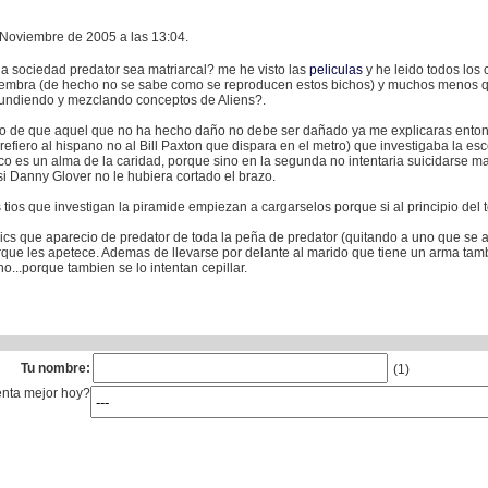
e Noviembre de 2005 a las 13:04.
 sociedad predator sea matriarcal? me he visto las
peliculas
y he leido todos los
hembra (de hecho no se sabe como se reproducen estos bichos) y muchos menos q
fundiendo y mezclando conceptos de Aliens?.
lo de que aquel que no ha hecho daño no debe ser dañado ya me explicaras entonc
refiero al hispano no al Bill Paxton que dispara en el metro) que investigaba la e
o es un alma de la caridad, porque sino en la segunda no intentaria suicidarse 
si Danny Glover no le hubiera cortado el brazo.
 tios que investigan la piramide empiezan a cargarselos porque si al principio del 
ics que aparecio de predator de toda la peña de predator (quitando a uno que se al
rque les apetece. Ademas de llevarse por delante al marido que tiene un arma tamb
o...porque tambien se lo intentan cepillar.
Tu nombre:
(1)
enta mejor hoy?