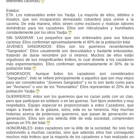
diferentes cacerias).
Estatus:
ETA: Los indeseables entre los Yautja. La mayoría de ellos, débiles o
lisiados, que son incapaces(o demasiado cobardes) para unirse a la
caceria. De esta manera, ellos sirven como esclavos y realizan labores
domésticas para los cazadores. Ellos son ridiculizados y humillados
constantemente por los otros Yautja.
SIN SANGRAR: Los pequeños que son entrenados para sus futuras
cacerias. Ellos conforman aproximadamente el 40% de la población total.
JóVENES SANGRADOS: Ellos son los guerreros recientemente
"Sangrados". Ellos usualmente son descuidados y bastante entusiastas,
tratando de darse renombre por sí mismos. Muchos de ellos están
orgullosos de sus insignificantes trofeos, lo cual divierte a los cazadores
más experimentados. Ellos conforman aproximadamente el 30% de la
población total.
SANGRADOS: Aunque todos los cazadores son considerados
"Sangrados", ésto se refiere principalmente a aquellos que son muy viejos
para ser considerados "Jóvenes Sangrados" y no lo son tanto como para
ser "Ancianos" o uno de los "Honorables". Ellos representan el 20% de la
población Yautja.
GUERREROS: éstos son los guerreros que no cazan junto con un clan,
pero que participan en solitario o en las guerras. Son tipos violentos y muy
respetados. Equipo especial es proporcionado a estos Cazadores, que
viajan a través de la galaxia, solos, esta es su herencia. Hay muchas
historias acerca de poderosos guerreros, que pasan de generación en
generación. Ellos son una selecta élite de esta sociedad, comprenden
apenas un 5% del total.
HONORABLES: éstos cazadores son la élite de la sociedad. No solo han
sobrevivido a muchas cacerías, sino que además ellos han conseguido
muchos más trofeos que la mayoría de los cazadores o han realizado un