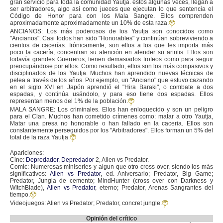
gran servicio para toda la comunidad Yautja. éstos algunas veces, llegan a
ser arbitradores, algo así como jueces que ejecutan lo que sentencia el
Código de Honor para con los Mala Sangre. Ellos comprenden
aproximadamente aproximadamente un 10% de esta raza.
ANCIANOS: Los más poderosos de los Yautja son conocidos como
"Ancianos". Casi todos han sido "Honorables" y continúan sobreviviendo a
cientos de cacerías. Irónicamente, son ellos a los que les importa más
poco la cacería, concentran su atención en atender su artritis. Ellos son
todavía grandes Guerreros; tienen demasiados trofeos como para seguir
preocupándose por ellos. Como resultado, ellos son los más compasivos y
disciplinados de los Yautja. Muchos han aprendido nuevas técnicas de
pelea a través de los años. Por ejemplo, un "Anciano" que estuvo cazando
en el siglo XVI en Japón aprendió el "Hira Baraki", o combate a dos
espadas, y continúa usándolo, y para eso tiene dos espadas. Ellos
representan menos del 1% de la población.
MALA SANGRE: Los criminales. Ellos han enloquecido y son un peligro
para el Clan. Muchos han cometido crímenes como: matar a otro Yautja,
Matar una presa no honorable o han fallado en la caceria. Ellos son
constantemente perseguidos por los "Arbitradores". Ellos forman un 5% del
total de la raza Yautja.
Apariciones:
Cine:
Depredador
,
Depredador
2, Alien vs Predator.
Comic: Numerosas miniseries y algun que otro cross over, siendo los más
significativos:
Alien vs Predator
, ed. Aniversario; Predator, Big Game;
Predator, Jungla de cemento; MindHunter (cross over con Darkness y
WitchBlade),
Alien vs Predator
, eterno; Predator, Arenas Sangrantes del
tiempo.
Videojuegos: Alien vs Predator; Predator, concret jungle.
Opinión del crítico