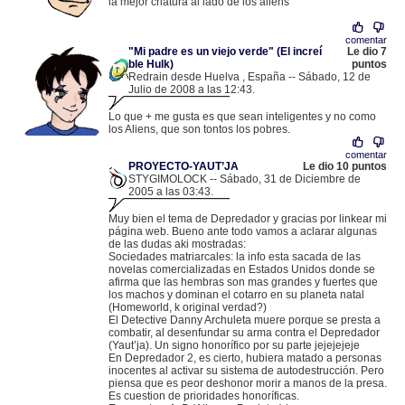
la mejor criatura al lado de los aliens
comentar
"Mi padre es un viejo verde" (El increí
Le dio 7
ble Hulk)
puntos
Redrain desde Huelva , España -- Sábado, 12 de
Julio de 2008 a las 12:43.
.
78.136.97.2 |
Lo que + me gusta es que sean inteligentes y no como
los Aliens, que son tontos los pobres.
comentar
PROYECTO-YAUT’JA
Le dio 10 puntos
STYGIMOLOCK -- Sábado, 31 de Diciembre de
2005 a las 03:43.
.
83.230.176.82 |
Muy bien el tema de Depredador y gracias por linkear mi
página web. Bueno ante todo vamos a aclarar algunas
de las dudas aki mostradas:
Sociedades matriarcales: la info esta sacada de las
novelas comercializadas en Estados Unidos donde se
afirma que las hembras son mas grandes y fuertes que
los machos y dominan el cotarro en su planeta natal
(Homeworld, k original verdad?)
El Detective Danny Archuleta muere porque se presta a
combatir, al desenfundar su arma contra el Depredador
(Yaut’ja). Un signo honorífico por su parte jejejejeje
En Depredador 2, es cierto, hubiera matado a personas
inocentes al activar su sistema de autodestrucción. Pero
piensa que es peor deshonor morir a manos de la presa.
Es cuestion de prioridades honoríficas.