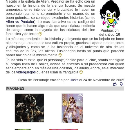
Nacido a la estela de Alien, Predator se ha echo con un
hueco en la historia de la ciencia ficción. Su mezcla
armoniosa entre inteligencia y brutalidad lo hacen un
personaje realmente sorprendente y en manos de un
buen guionista se consigue excelentes historias (comic
Alien vs Predator
). Lo más llamativo es su codigo del
honor que lo hacen algo más que una criatura sedienta
de sangre como la mayoria de las criaturas del cine
Puntuación
fantastico y de terror.
del crítico:
10
Lo más sorprendente es la historia y la leyenda que se ha forjado en torno
al personaje, creandose una cultura propia, gracias al aporte de directores
y dibujantes y como se le ha fusionado en el universo de otra de las
criauras de la Fox, los aliens. Fusionados hasta tal punto que parecen
haber nacido de la misma mente.
Tal ha sido el exito, que el personaje, nacido para el cine, pronto consiguio
su propia linea de Comics, donde se enfrento a su predecesor con quien
serie emparejado en más de una ocasión, los aliens. Ahora, es el mercado
de los
videojuegos
quienes usan la franquicia.
Ficha de Personaje enviada por
Hicks
el 24 de Noviembre de 2005
IMAGENES