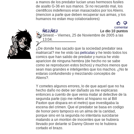
a manos de los predator lucian unas hermosos fusiles
de asalto G-36 en sus manos. Si no recuerdo mal, los
cientificos indefensos eran masacrados por los Aliens.
(mencion a parte que deben recuperar sus armas, y los
humanos no estan muy colaboradores)
comentar
ÑEJ,ÑEJ
Le dio 10 puntos
Siniest -- Viernes, 25 de Noviembre de 2005 a las
13:04.
.
195.53.128.4 |
¿De donde has sacado que la sociedad predator sea
matriarcal? me he visto las
peliculas
y he leido todos los
comics que han salido de predator y nunca he visto
aparicion de ninguna hembra (de hecho no se sabe
como se reproducen estos bichos) y muchos menos que
sean mas grandes e inteligentes que los machos. ¿No te
estaras confundiendo y mezclando conceptos de
Aliens?.
Y cometes algunos errores, lo de que aquel que no ha
hecho daño no debe ser dañado ya me explicaras
entonces a cuento de que venia matar al detective de la
segunda parte (ojo me refiero al hispano no al Bill
Paxton que dispara en el metro) que investigaba la
escena del crimen. Que el predator se basa en codigo
de honor pero tampoco es un alma de la caridad,
porque sino en la segunda no intentaria suicidarse
matando a un monton de inocentes que se hubiera
llevado por delante si Danny Glover no le hubiera
cortado el brazo.