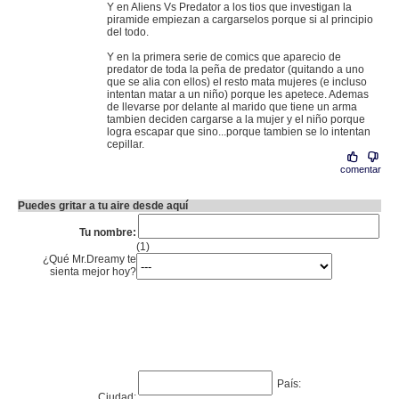
Y en Aliens Vs Predator a los tios que investigan la
piramide empiezan a cargarselos porque si al principio
del todo.
Y en la primera serie de comics que aparecio de
predator de toda la peña de predator (quitando a uno
que se alia con ellos) el resto mata mujeres (e incluso
intentan matar a un niño) porque les apetece. Ademas
de llevarse por delante al marido que tiene un arma
tambien deciden cargarse a la mujer y el niño porque
logra escapar que sino...porque tambien se lo intentan
cepillar.
comentar
Puedes gritar a tu aire desde aquí
Tu nombre:
(1)
¿Qué Mr.Dreamy te
sienta mejor hoy?
País:
Ciudad: