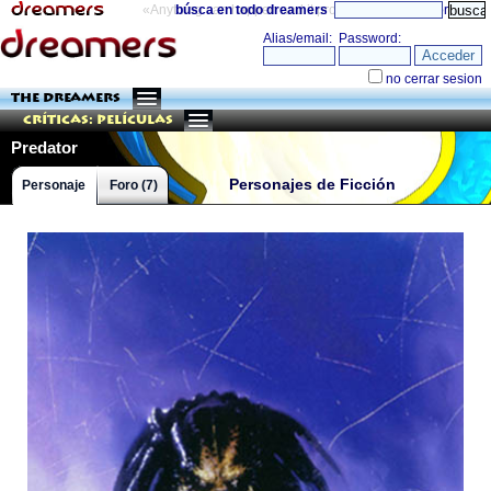
«Anything can happen and it probably will»
búsca en todo dreamers
directorio
THE DREAMERS
Críticas: Películas
Predator
Personajes de Ficción
Personaje
Foro (7)