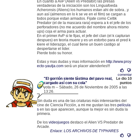
En cuanto a AvP (Alien vs Predator) las presas
verdaderas de la iniciación son los Linguafoeda
Acheronsis (Aliens) los humanos estan ahi de sobra...y
aun así (almenos en lo k se ve en el film) se cargan a
todos porque estan armados. Fijate como Celtik
Predator (el de la mascara rara) espera a k el jefe de los
perforadores (no me acuerdo del nombre ahora mismo
ups) coja el arma para actuar.
En el primer AvP si te fijas, el jefe del clan (el k capturan
despues) en teoria muere y es un estorbo para el pred k
kiere el liderazgo, el cual tiene un buen castigo al
despertarse el lider.
Pierde todo su honor.
Estas y mas dudas y mas información en
http://www.proy
ecto-yautja.com
será un placer atenderles!!!
comentar
"El gorrión siente lástima del pavo real,
Le dio 10
cargado así con su cola"
puntos
yota m -- Sábado, 26 de Noviembre de 2005 a las
13:26.
.
83.37.120.128 |
Sin duda es una de las criaturas más interesantes del
cine de Ciencia Ficción, a mi me gustan las tres
película
s
en las que aparecen, aunque la mejor es sin duda la
primera.
De los
videojuegos
destaco el Alien VS Predator de
Arcade.
Enlace: LOS ARCHIVOS DE TYPHARES