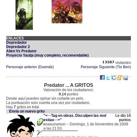
ENLACES
Depredador
Depredador 2
Alien Vs Predator
Proyecto Yautja (muy completo, recomendable)
visitantes
Personaje anterior (Duende)
Personaje Siguiente (Tío Ben)
Predator ... A GRITOS
Valoración de los ciudadanos:
9.14
puntos
Desde aquí puedes opinar sin cortarte un pelo.
La puntuación solo cuenta una vez por ciudadano.
Hay
7
gritos en total
Envia un nuevo grito
"<···Tag en obras. Disculpen las mol
Le dio 10
estias···>"
puntos
anaxunamun -- Domingo, 1 de Noviembre de 2009
a las 21:03.
.
190.24.247.221 |