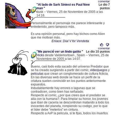
comentar
"Al lado de Sark Siniest es Paul New
Le dio 7
man "
puntos
dusk -- Viernes, 25 de Noviembre de 2005 a las
14:16.
.
213.139.14.34 |
Personalmente el personaje me parece interesante y
entretenido, pero tampoco más.
Es una opinión personal, pero hay bichos como Alien
que me motivan más.
Enlace: Dial V for Vendetta
comentar
"Me pareció ver un lindo gatito "
Le dio 10 puntos
Hicks
desde Valdemortown , Spain -- Viernes, 25 de
Noviembre de 2005 a las 14:07.
.
82.159.111.145 |
Bueno, casi todo esta sacado del universo Predator que
se ha creado surgiendo a partir del comic,
videojuegos
y
peliculas
que crean un conglomerado de cultura ficticia.
En las diversas web donde se hace un perfil de la
criatura suelen conincidir en los puntos anteriormente
expuestos.
Indudablemente hay errores o lagunas que se
contradicen, como bien has señalado.
Respecto al comic, ¿por que crees que el predator se
alia con la humana?. Para limpiar su honor, los jovenes
que iban de caceria se descontrolan matando a todo los
inocentes del planeta, rompiendo su codigo, por lo que
el lider debe "meterlos" en cintura.
Respecto a AvP la pelicula, si te fijas, todos los muertos