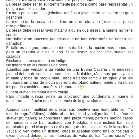
cañon a distancia sueles considerarse poco honorable.
La presa debe ser lo suficientemente peligrosa como para representar un
peligro para el cazador.
Cazar a presas adultas (eliminar a niños o jovenes se considera un gran
deshonor)
La muerte de la presa no interfiere en la de otra vida (es decir, la presa
esta preñada)
La presa debe desear vivir; matar a alguien que desea la muerte no tiene
sentido.
No dañar a un inocente (aquellos que no han echo daño no deben ser
dañados).
El fallo es indigno, normalmente el suicidio es la opcion más honorable
para un cazador que ha fallado. Si se resiste a dicho acto, suelen ser
cazados.
Reclamar la presa de otro es indigno.
No interferir en las cacerias de otros.
Aquellos que venzan a un yautja en una Buena Cacería y le muestren
piedad deben de ser considerados como Notables, (A menos que el yautja
lo mate y tome su propia vida), debe tratarlos como a un igual y se les
entregará un arma de algún guerrero derrotado anteriormente y ya no se
les puede considerar una Pieza Honorable.
El peor crimen es matar a otro Yautja.
Para impartir justicia existe un arbitrador que condenara a muerte o
desterrara al infractor en consecuencia de la gravedad de sus acciones.
Aunque cazan multitud de presas sus objetivo más honorable son "la
muerte negra" (Aliens) debido al su ferocidad y peligrosidad. Los "carne
suave" (humanos) se consideran una pieza menor, pero ha habido casos
de humanos que han acabado con Predator, y que incluso han sido
adoptados por el clan por su valia (aunque ciertos sectores de la sociedad
Yautja lo ven como un insulto, otros lo aceptan como una curiosidad o
excentricidad debido a las muestras de valia de los "carne suave" en