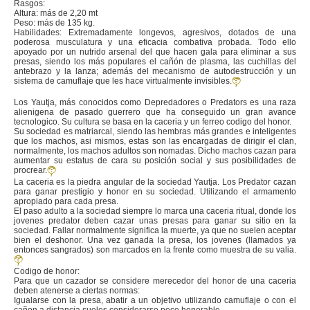
Rasgos:
Altura: más de 2,20 mt
Peso: más de 135 kg.
Habilidades: Extremadamente longevos, agresivos, dotados de una
poderosa musculatura y una eficacia combativa probada. Todo ello
apoyado por un nutrido arsenal del que hacen gala para eliminar a sus
presas, siendo los más populares el cañón de plasma, las cuchillas del
antebrazo y la lanza; además del mecanismo de autodestrucción y un
sistema de camuflaje que les hace virtualmente invisibles.
Los Yautja, más conocidos como Depredadores o Predators es una raza
alienigena de pasado guerrero que ha conseguido un gran avance
tecnologico. Su cultura se basa en la caceria y un ferreo codigo del honor.
Su sociedad es matriarcal, siendo las hembras más grandes e inteligentes
que los machos, asi mismos, estas son las encargadas de dirigir el clan,
normalmente, los machos adultos son nomadas. Dicho machos cazan para
aumentar su estatus de cara su posición social y sus posibilidades de
procrear.
La caceria es la piedra angular de la sociedad Yautja. Los Predator cazan
para ganar prestigio y honor en su sociedad. Utilizando el armamento
apropiado para cada presa.
El paso adulto a la sociedad siempre lo marca una caceria ritual, donde los
jovenes predator deben cazar unas presas para ganar su sitio en la
sociedad. Fallar normalmente significa la muerte, ya que no suelen aceptar
bien el deshonor. Una vez ganada la presa, los jovenes (llamados ya
entonces sangrados) son marcados en la frente como muestra de su valia.
Codigo de honor:
Para que un cazador se considere merecedor del honor de una caceria
deben atenerse a ciertas normas:
Igualarse con la presa, abatir a un objetivo utilizando camuflaje o con el