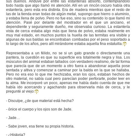
sus dueños. Anduve por entre las estanterías absorto, contemplándolo
todo hasta que algo llamó mi atención. Allí en un rincón oscuro había otra
estantería, pero esta era distinta. Era de madera mientras que el resto de
las de la tienda eran todas de algún metal, supongo que hierro o aluminio,
y estaba llena de polvo. Pero no fue eso, sino su contenido lo que llamó mi
atención. Pasé por delante del mostrador en el que un anciano, el
dependiente y seguramente dueño, me observaba curioso. La estantería
vista de cerca estaba algo más que llena de polvo, estaba realmente en
muy mal estado, en muchos puntos la huella de las termitas era visible y
algunas de sus baldas se encontraban combadas por el peso soportado a
lo largo de los años, pero allí mirándome estaba aquella fina estatuilla.
Representaba a un félido, no se si un gato grande o directamente una
pantera, la cuestión es que su superficie era totalmente negra y lisa. Los
músculos del animal estaban tallados con verdadero realismo, de tal forma
que parecía que de un momento a otro fuera a abandonar aquella pose
sentada y altiva y comenzar a caminar por la balda en la que se hallaba.
Pero no era eso lo que me hechizaba, eran los ojos, estaban hechos de
otro material, no sabía cual pero parecían poder perforarte, poder leer en
tu alma. Me incorporé un poco, apenas me había dado cuenta de que me
había ido acercando y agachando para observarla más de cerca, y le
pregunté al viejo:
- Disculpe, ¿de que material está hecha?
- ónice el cuerpo y los ojos son de Jade.
- Jade…
- Sabe joven, esa tiene su propia historia.
- ¿Historia?