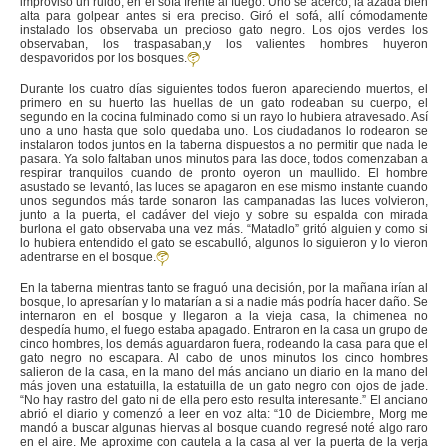
improviso un ruido, en el sofá frente al fuego. Uno se acercó, la azada bien
alta para golpear antes si era preciso. Giró el sofá, allí cómodamente
instalado los observaba un precioso gato negro. Los ojos verdes los
observaban, los traspasaban,y los valientes hombres huyeron
despavoridos por los bosques.
Durante los cuatro días siguientes todos fueron apareciendo muertos, el
primero en su huerto las huellas de un gato rodeaban su cuerpo, el
segundo en la cocina fulminado como si un rayo lo hubiera atravesado. Así
uno a uno hasta que solo quedaba uno. Los ciudadanos lo rodearon se
instalaron todos juntos en la taberna dispuestos a no permitir que nada le
pasara. Ya solo faltaban unos minutos para las doce, todos comenzaban a
respirar tranquilos cuando de pronto oyeron un maullido. El hombre
asustado se levantó, las luces se apagaron en ese mismo instante cuando
unos segundos más tarde sonaron las campanadas las luces volvieron,
junto a la puerta, el cadáver del viejo y sobre su espalda con mirada
burlona el gato observaba una vez más. “Matadlo” gritó alguien y como si
lo hubiera entendido el gato se escabulló, algunos lo siguieron y lo vieron
adentrarse en el bosque.
En la taberna mientras tanto se fraguó una decisión, por la mañana irían al
bosque, lo apresarían y lo matarían a si a nadie más podría hacer daño. Se
internaron en el bosque y llegaron a la vieja casa, la chimenea no
despedía humo, el fuego estaba apagado. Entraron en la casa un grupo de
cinco hombres, los demás aguardaron fuera, rodeando la casa para que el
gato negro no escapara. Al cabo de unos minutos los cinco hombres
salieron de la casa, en la mano del más anciano un diario en la mano del
más joven una estatuilla, la estatuilla de un gato negro con ojos de jade.
“No hay rastro del gato ni de ella pero esto resulta interesante.” El anciano
abrió el diario y comenzó a leer en voz alta: “10 de Diciembre, Morg me
mandó a buscar algunas hiervas al bosque cuando regresé noté algo raro
en el aire. Me aproxime con cautela a la casa al ver la puerta de la verja