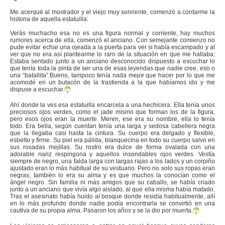
Me acerqué al mostrador y el viejo muy sonriente, comenzó a contarme la
historia de aquella estatuilla:
Verás muchacho esa no es una figura normal y corriente, hay muchos
rumores acerca de ella, comenzó el anciano. Con semejante comienzo no
pude evitar echar una ojeada a la puerta para ver si había escampado y al
ver que no era así plantearme lo raro de la situación en que me hallaba:
Estaba sentado junto a un anciano desconocido dispuesto a escuchar lo
que tenía toda la pinta de ser una de esas leyendas que nadie cree, eso o
una “batallita”.Bueno, tampoco tenía nada mejor que hacer por lo que me
acomodé en un butacón de la trastienda a la que habíamos ido y me
dispuse a escuchar.
Ahí donde la ves esa estatuilla encarcela a una hechicera. Ella tenía unos
preciosos ojos verdes, como el jade mismo que forman los de la figura,
pero esos ojos eran la muerte. Meren, ese era su nombre, ella lo tenía
todo. Era bella, según cuentan tenía una larga y sedosa cabellera negra
que la llegaba casi hasta la cintura. Su cuerpo era delgado y flexible,
esbelto y firme. Su piel era pálida, blanquecina en todo su cuerpo salvo en
sus rosadas mejillas. Su rostro era dulce de forma ovalada con una
adorable nariz respingona y aquellos insondables ojos verdes. Vestía
siempre de negro, una falda larga con largas rajas a los lados y un corpiño
ajustado eran lo más habitual de su vestuario. Pero no solo sus ropas eran
negras, también lo era su alma y es que muchos la conocían como el
ángel negro. Sin familia ni más amigos que su caballo, se había criado
junto a un anciano que vivía algo aislado, al que ella misma había matado.
Tras el asesinato había huido al bosque donde residía habitualmente, allí
en lo más profundo donde nadie podía encontrarla se convirtió en una
cautiva de su propia alma. Pasaron los años y se la dio por muerta.