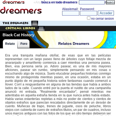
«Anything can happen and it probably will»
búsca en todo dreamers
directorio
THE DREAMERS
Críticas: Libros
Black Cat History
Relatos Dreamers
Relato
Foro
Era una tranquila mañana otoñal, de esas que en las películas
representan con un largo paseo lleno de árboles cuyo follaje mezcla de
anaranjado y amarillento comienza a caer mientras una persona pasea.
Bien, esa persona sería yo. Adoro pasear, es una de mis mayores
aficiones, pasear sin rumbo, simplemente pensando en mis cosas o
escuchando algo de música. Suelo elucubrar pequeñas historias conmigo
mismo de protagonista mientras paseo, en una ocasión, estaba en un
punto álgido de mi pequeña historia sobre fantasmas cuando comenzó a
llover. Corrí a resguardarme en alguna de las tiendas que había a ambos
lados de la calle. Cuando entré por la puerta el ruidito de una campanilla
anunció mi entrada. "Realmente encantador", pensé mientras me
adentraba en aquella extraña tienda en la que nunca antes había estado.
Había varias estanterías repletas a más no poder de cientos y cientos de
objetos extraños que parecían rescatados directamente de un desván de
cuento. Muñecas de trapo, trenes de juguete, osos de peluche, libros
viejos con cubierta de cuero de extraños títulos, un par de cuadros, incluso
unos marcos antiguos con las fotos de los que en otro tiempo debieron ser