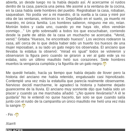
abierta, yo desde luego no la había dejado así. Al acercarme oí ruidos
dentro de la casa, parecía una pelea. Me asomé a la ventana de la cocina,
en la casa había siete hombres del pueblo. Registraban la casa, robaban,
saqueaban. No podía ver a mi maestro, di la vuelta a la casa y miré por
otra de las ventanas, entonces lo vi. Degollado en el suelo, ya muerto mi
maestro, mi única familia. Los hombres salieron, ninguno me vio, reían.
Morirán todos y cada uno, cuando yo me haya ido, ellos vendrán
conmigo…” Un grito sobresaltó a todos los que escuchaban, corriendo
desde la parte de atrás de la casa un muchacho se acercaba. “Venid,
venid.” Gritaba “Huesos, he encontrado huesos”. Los vecinos rodearon la
casa, allí cerca de lo que debía haber sido un huerto los huesos de una
mujer reposaban, a su lado un gato negro los observaba. El anciano que
llevaba la estatua la observó: “mirad es igual” todos se volvieron y
observaron la figura pero cuando se giraron a ver al gato este ya no
estaba, solo un último maullido heló sus corazones. Siete hombres
muertos la venganza cumplida y la figurilla de un gato negro.
Me quedé helado, hacía ya tiempo que había dejado de llover pero la
historia del anciano me había retenido, engatusado casi hipnotizado.
Contemplé una vez más la estatuilla que parecía realmente observarme.
Nervioso decidí marcharme, le agradecí la historia y haberme dejado
guarecerme de la lluvia. El anciano muy sonriente dijo que había sido un
placer y cuando ya me marchaba añadió: “¿No quiere llevársela? A él le
gustaría” No le entendí no quise hacerlo, tan solo se que cuando salía
junto con el ruido de la campanilla un único maullido me heló una vez más
la sangre.
- Fin -
Xian®
ENLACES