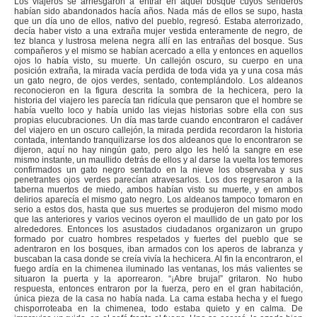
Los viajeros se arriesgaron a entrar en aquel bosque cuyos senderos
habían sido abandonados hacía años. Nada más de ellos se supo, hasta
que un día uno de ellos, nativo del pueblo, regresó. Estaba aterrorizado,
decía haber visto a una extraña mujer vestida enteramente de negro, de
tez blanca y lustrosa melena negra allí en las entrañas del bosque. Sus
compañeros y el mismo se habían acercado a ella y entonces en aquellos
ojos lo había visto, su muerte. Un callejón oscuro, su cuerpo en una
posición extraña, la mirada vacía perdida de toda vida ya y una cosa más
un gato negro, de ojos verdes, sentado, contemplándolo. Los aldeanos
reconocieron en la figura descrita la sombra de la hechicera, pero la
historia del viajero les parecía tan ridícula que pensaron que el hombre se
había vuelto loco y había unido las viejas historias sobre ella con sus
propias elucubraciones. Un día mas tarde cuando encontraron el cadáver
del viajero en un oscuro callejón, la mirada perdida recordaron la historia
contada, intentando tranquilizarse los dos aldeanos que lo encontraron se
dijeron, aquí no hay ningún gato, pero algo les heló la sangre en ese
mismo instante, un maullido detrás de ellos y al darse la vuelta los temores
confirmados un gato negro sentado en la nieve los observaba y sus
penetrantes ojos verdes parecían atravesarlos. Los dos regresaron a la
taberna muertos de miedo, ambos habían visto su muerte, y en ambos
delirios aparecía el mismo gato negro. Los aldeanos tampoco tomaron en
serio a estos dos, hasta que sus muertes se produjeron del mismo modo
que las anteriores y varios vecinos oyeron el maullido de un gato por los
alrededores. Entonces los asustados ciudadanos organizaron un grupo
formado por cuatro hombres respetados y fuertes del pueblo que se
adentraron en los bosques, iban armados con los aperos de labranza y
buscaban la casa donde se creía vivía la hechicera. Al fin la encontraron, el
fuego ardía en la chimenea iluminado las ventanas, los más valientes se
situaron la puerta y la aporrearon. “¡Abre bruja!” gritaron. No hubo
respuesta, entonces entraron por la fuerza, pero en el gran habitación,
única pieza de la casa no había nada. La cama estaba hecha y el fuego
chisporroteaba en la chimenea, todo estaba quieto y en calma. De