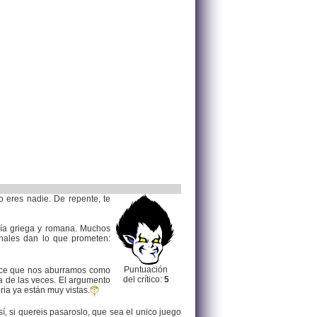
 eres nadie. De repente, te
gía griega y romana. Muchos
nales dan lo que prometen:
Puntuación
hace que nos aburramos como
del crítico:
5
a de las veces. El argumento
ria ya están muy vistas.
, si quereis pasaroslo, que sea el unico juego