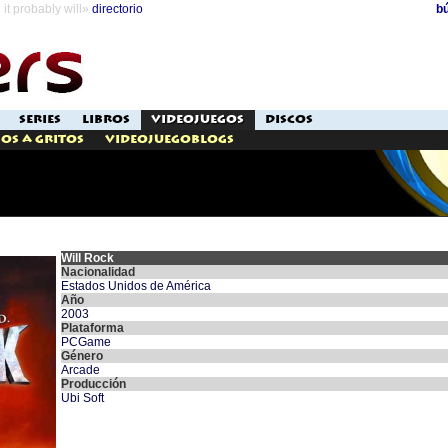
it probably will»
directorio
b
SERIES
LIBROS
VIDEOJUEGOS
DISCOS
os a Gritos
Videojuegoblogs
Will Rock
Nacionalidad
Estados Unidos de América
Año
2003
Plataforma
PCGame
Género
Arcade
Producción
Ubi Soft