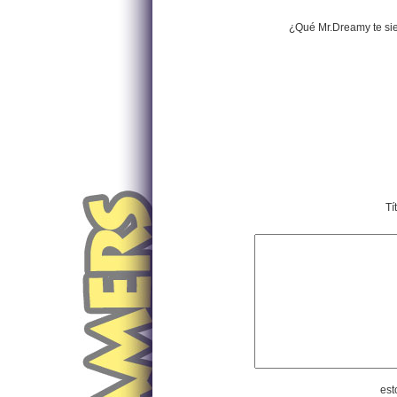
¿Qué Mr.Dreamy te si
Tí
est