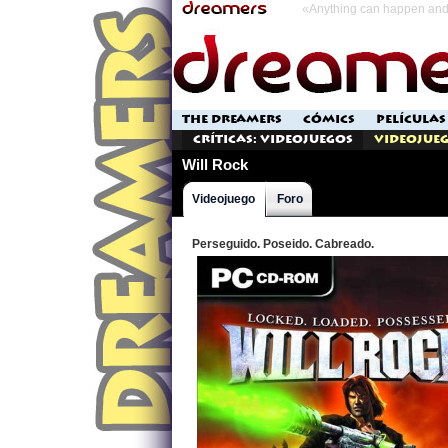
«Anything can happen and 
THE DREAMERS
CÓMICS
PELÍCULAS
Críticas: Videojuegos
Videojueg
Will Rock
Videojuego
Foro
Perseguido. Poseido. Cabreado.