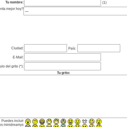
Tu nombre:
(1)
enta mejor hoy?
Ciudad:
País:
E-Mail:
tulo del grito (*):
Tu grito:
Puedes incluir
os minidreamys