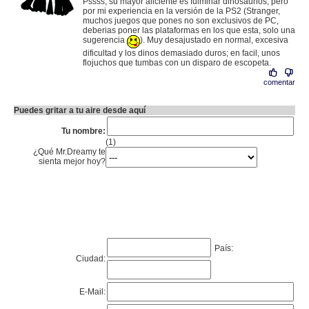
Pssss, su mayor aliciente es fulminar dinosaurios, pero
por mi experiencia en la versión de la PS2 (Stranger,
muchos juegos que pones no son exclusivos de PC,
deberias poner las plataformas en los que esta, solo una
sugerencia
). Muy desajustado en normal, excesiva
dificultad y los dinos demasiado duros; en facil, unos
flojuchos que tumbas con un disparo de escopeta.
comentar
Puedes gritar a tu aire desde aquí
Tu nombre:
(1)
¿Qué Mr.Dreamy te
sienta mejor hoy?
País:
Ciudad:
E-Mail: