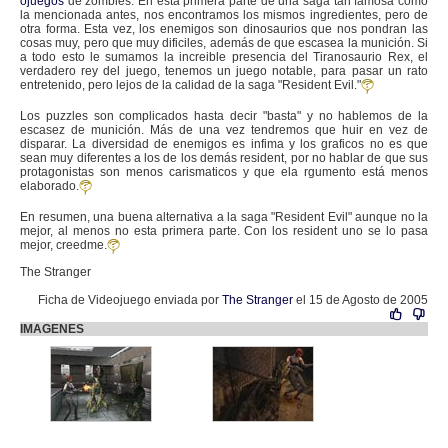
ojuegos
de zombies. En esta primera parte de una saga tan famosa como
la mencionada antes, nos encontramos los mismos ingredientes, pero de
otra forma. Esta vez, los enemigos son dinosaurios que nos pondran las
cosas muy, pero que muy dificiles, además de que escasea la munición. Si
a todo esto le sumamos la increible presencia del Tiranosaurio Rex, el
verdadero rey del juego, tenemos un juego notable, para pasar un rato
entretenido, pero lejos de la calidad de la saga "Resident Evil."
Los puzzles son complicados hasta decir "basta" y no hablemos de la
escasez de munición. Más de una vez tendremos que huir en vez de
disparar. La diversidad de enemigos es infima y los graficos no es que
sean muy diferentes a los de los demás resident, por no hablar de que sus
protagonistas son menos carismaticos y que ela rgumento está menos
elaborado.
En resumen, una buena alternativa a la saga "Resident Evil" aunque no la
mejor, al menos no esta primera parte. Con los resident uno se lo pasa
mejor, creedme.
The Stranger
Ficha de Videojuego enviada por
The Stranger
el 15 de Agosto de 2005
IMAGENES