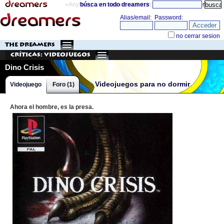
«Anything can happen and it probably will»
búsca en todo dreamers
directorio
THE DREAMERS
Críticas: Videojuegos
Dino Crisis
Videojuegos para no dormir
Videojuego
Foro (1)
Ahora el hombre, es la presa.