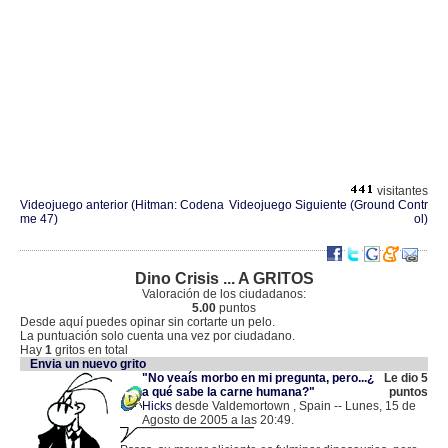
visitantes
Videojuego anterior (Hitman: Codena
Videojuego Siguiente (Ground Contr
me 47)
ol)
Dino Crisis ... A GRITOS
Valoración de los ciudadanos:
5.00
puntos
Desde aquí puedes opinar sin cortarte un pelo.
La puntuación solo cuenta una vez por ciudadano.
Hay
1
gritos en total
Envia un nuevo grito
"No veaís morbo en mi pregunta, pero...¿
Le dio 5
a qué sabe la carne humana?"
puntos
Hicks
desde Valdemortown , Spain -- Lunes, 15 de
Agosto de 2005 a las 20:49.
.
82.158.8.187 |