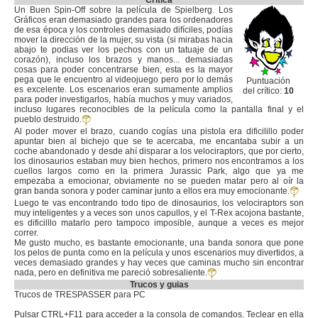
Crítica
Un Buen Spin-Off sobre la película de Spielberg. Los
Gráficos eran demasiado grandes para los ordenadores
de esa época y los controles demasiado difíciles, podías
mover la dirección de la mujer, su vista (si mirabas hacia
abajo te podias ver los pechos con un tatuaje de un
corazón), incluso los brazos y manos... demasiadas
cosas para poder concentrarse bien, esta es la mayor
pega que le encuentro al videojuego pero por lo demás
Puntuación
es excelente. Los escenarios eran sumamente amplios
del crítico:
10
para poder investigarlos, había muchos y muy variados,
incluso lugares reconocibles de la película como la pantalla final y el
pueblo destruido.
Al poder mover el brazo, cuando cogías una pistola era dificilillo poder
apuntar bien al bichejo que se te acercaba, me encantaba subir a un
coche abandonado y desde ahí disparar a los velociraptors, que por cierto,
los dinosaurios estaban muy bien hechos, primero nos encontramos a los
cuellos largos como en la primera Jurassic Park, algo que ya me
empezaba a emocionar, obviamente no se pueden matar pero al oír la
gran banda sonora y poder caminar junto a ellos era muy emocionante.
Luego te vas encontrando todo tipo de dinosaurios, los velociraptors son
muy inteligentes y a veces son unos capullos, y el T-Rex acojona bastante,
es dificilllo matarlo pero tampoco imposible, aunque a veces es mejor
correr.
Me gusto mucho, es bastante emocionante, una banda sonora que pone
los pelos de punta como en la película y unos escenarios muy divertidos, a
veces demasiado grandes y hay veces que caminas mucho sin encontrar
nada, pero en definitiva me pareció sobresaliente.
Trucos y guias
Trucos de TRESPASSER para PC
Pulsar CTRL+F11 para acceder a la consola de comandos. Teclear en ella