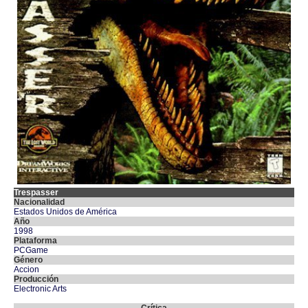
Trespasser
Nacionalidad
Estados Unidos de América
Año
1998
Plataforma
PCGame
Género
Accion
Producción
Electronic Arts