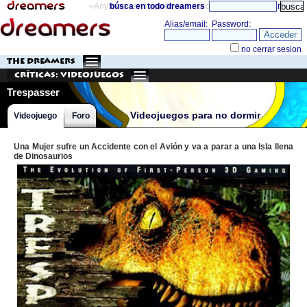
«Anything can happen and it probably will»
búsca en todo dreamers
directorio
THE DREAMERS
Críticas: Videojuegos
Trespasser
Videojuegos para no dormir
Videojuego
Foro
Una Mujer sufre un Accidente con el Avión y va a parar a una Isla llena
de Dinosaurios