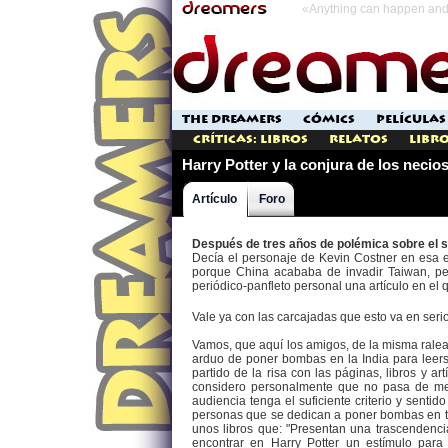
«Anything can happen and 
THE DREAMERS
CÓMICS
PELÍCULAS
Críticas: Libros
Relatos
Libro
Harry Potter y la conjura de los necio
Artículo
Foro
Después de tres años de polémica sobre el su
Decía el personaje de Kevin Costner en esa e
porque China acababa de invadir Taiwan, per
periódico-panfleto personal una artículo en el q
Vale ya con las carcajadas que esto va en serio
Vamos, que aquí los amigos, de la misma ralea
arduo de poner bombas en la India para leers
partido de la risa con las páginas, libros y 
considero personalmente que no pasa de mer
audiencia tenga el suficiente criterio y sent
personas que se dedican a poner bombas en temp
unos libros que: "Presentan una trascendenci
encontrar en Harry Potter un estímulo para