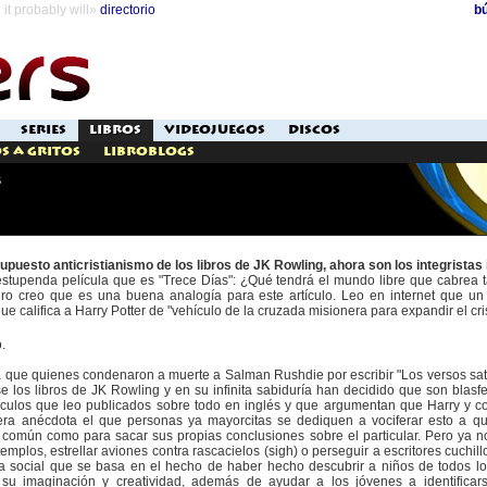
it probably will»
directorio
b
SERIES
LIBROS
VIDEOJUEGOS
DISCOS
s a Gritos
Libroblogs
s
puesto anticristianismo de los libros de JK Rowling, ahora son los integristas
stupenda película que es "Trece Días": ¿Qué tendrá el mundo libre que cabrea t
o creo que es una buena analogía para este artículo. Leo en internet que un g
ue califica a Harry Potter de "vehículo de la cruzada misionera para expandir el cri
.
 que quienes condenaron a muerte a Salman Rushdie por escribir "Los versos sat
e los libros de JK Rowling y en su infinita sabiduría han decidido que son bla
artículos que leo publicados sobre todo en inglés y que argumentan que Harry y c
a anécdota el que personas ya mayorcitas se dediquen a vociferar esto a qu
ido común como para sacar sus propias conclusiones sobre el particular. Pero ya 
los, estrellar aviones contra rascacielos (sigh) o perseguir a escritores cuchil
a social que se basa en el hecho de haber hecho descubrir a niños de todos los 
 su imaginación y creatividad, además de ayudar a los jóvenes a identific