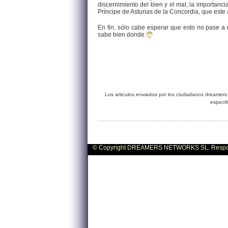
discernimiento del bien y el mal, la importanci
Príncipe de Asturias de la Concordia, que este
En fin, sólo cabe esperar que esto no pase a
sabe bien donde.
Los articulos enviados por los ciudadanos dreamers 
especif
© Copyright DREAMERS NETWORKS SL. Responsa