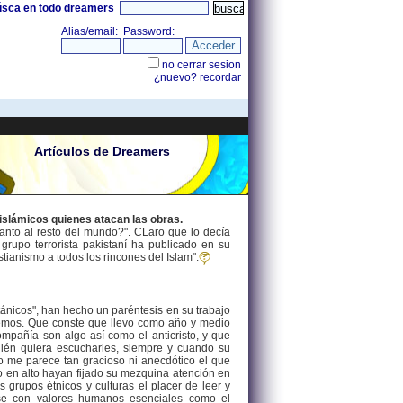
úsca en todo dreamers
Artículos de Dreamers
 islámicos quienes atacan las obras.
anto al resto del mundo?". CLaro que lo decía
rupo terrorista pakistaní ha publicado en su
stianismo a todos los rincones del Islam".
ánicos", han hecho un paréntesis en su trabajo
sfemos. Que conste que llevo como año y medio
ompañía son algo así como el anticristo, y que
ién quiera escucharles, siempre y cuando su
no me parece tan gracioso ni anecdótico el que
lo en alto hayan fijado su mezquina atención en
grupos étnicos y culturas el placer de leer y
arse con valores humanos esenciales como el