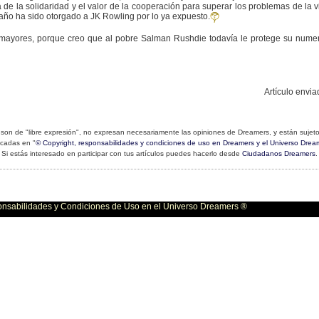
a de la solidaridad y el valor de la cooperación para superar los problemas de la vi
 año ha sido otorgado a JK Rowling por lo ya expuesto.
 mayores, porque creo que al pobre Salman Rushdie todavía le protege su nume
Artículo envi
son de "libre expresión", no expresan necesariamente las opiniones de Dreamers, y están sujeto
icadas en "
© Copyright, responsabilidades y condiciones de uso en Dreamers y el Universo Drea
Si estás interesado en participar con tus artículos puedes hacerlo desde
Ciudadanos Dreamers
.
bilidades y Condiciones de Uso en el Universo Dreamers ®