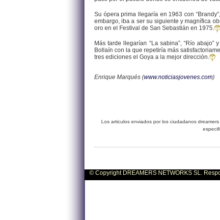
Su ópera prima llegaría en 1963 con “Brandy”, 
embargo, iba a ser su siguiente y magnífica obr
oro en el Festival de San Sebastián en 1975.
Más tarde llegarían “La sabina”, “Río abajo” 
Bollaín con la que repetiría más satisfactoriam
tres ediciones el Goya a la mejor dirección.
Enrique Marqués (
www.noticiasjovenes.com
)
Los articulos enviados por los ciudadanos dreamers 
especif
© Copyright DREAMERS NETWORKS SL. Responsa