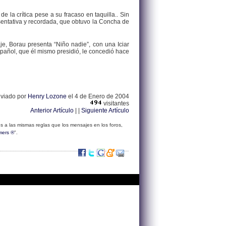
 la crítica pese a su fracaso en taquilla.. Sin
resentativa y recordada, que obtuvo la Concha de
je, Borau presenta “Niño nadie”, con una Iciar
español, que él mismo presidió, le concedió hace
nviado por
Henry Lozone
el 4 de Enero de 2004
visitantes
Anterior Artículo
| |
Siguiente Artículo
s a las mismas reglas que los mensajes en los foros,
mers ®
".