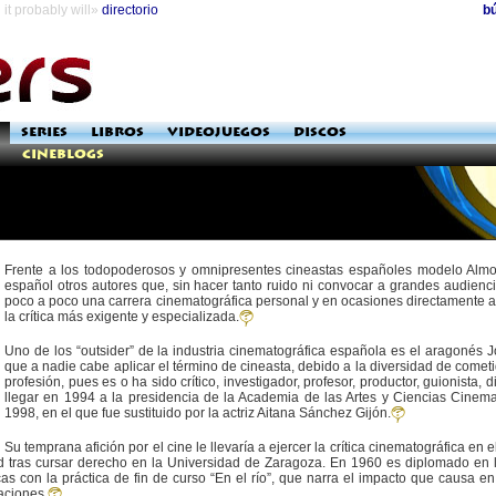
it probably will»
directorio
b
SERIES
LIBROS
VIDEOJUEGOS
DISCOS
Cineblogs
Frente a los todopoderosos y omnipresentes cineastas españoles modelo Almo
español otros autores que, sin hacer tanto ruido ni convocar a grandes audienci
poco a poco una carrera cinematográfica personal y en ocasiones directamente 
la crítica más exigente y especializada.
Uno de los “outsider” de la industria cinematográfica española es el aragonés 
que a nadie cabe aplicar el término de cineasta, debido a la diversidad de com
profesión, pues es o ha sido crítico, investigador, profesor, productor, guionista, d
llegar en 1994 a la presidencia de la Academia de las Artes y Ciencias Cinem
1998, en el que fue sustituido por la actriz Aitana Sánchez Gijón.
Su temprana afición por el cine le llevaría a ejercer la crítica cinematográfica en
d tras cursar derecho en la Universidad de Zaragoza. En 1960 es diplomado en la
as con la práctica de fin de curso “En el río”, que narra el impacto que causa 
aciones.