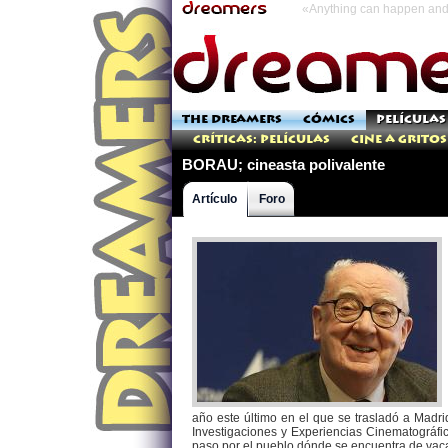
«Anything can happen and 
THE DREAMERS
CÓMICS
PELÍCULAS
Críticas: Películas
Cine a Gritos
BORAU; cineasta polivalente
Artículo
Foro
año este último en el que se trasladó a Madri
Investigaciones y Experiencias Cinematográfic
paso por el pueblo dónde se encuentra de vac