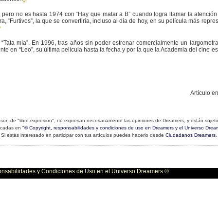
pero no es hasta 1974 con “Hay que matar a B” cuando logra llamar la atención de
a, “Furtivos”, la que se convertiría, incluso al día de hoy, en su película más rep
y “Tata mía”. En 1996, tras años sin poder estrenar comercialmente un largometra
ente en “Leo”, su última película hasta la fecha y por la que la Academia del cine 
Artículo e
son de "libre expresión", no expresan necesariamente las opiniones de Dreamers, y están sujeto
icadas en "
© Copyright, responsabilidades y condiciones de uso en Dreamers y el Universo Drea
Si estás interesado en participar con tus artículos puedes hacerlo desde
Ciudadanos Dreamers
.
bilidades y Condiciones de Uso en el Universo Dreamers ®