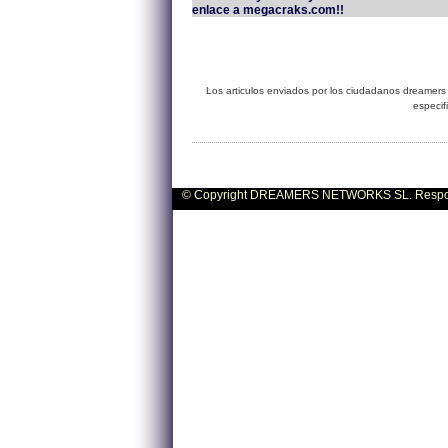
enlace a megacraks.com!!
Los articulos enviados por los ciudadanos dreamers 
especif
© Copyright DREAMERS NETWORKS SL. Responsa