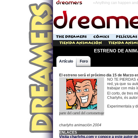
«Anything can happen and 
THE DREAMERS
CÓMICS
PELÍCULAS
Tienda Animación
Tienda Anim
Animablogs
ESTRENO DE ANIM
Artículo
Foro
El estreno será el próximo dia 15 de Marzo 
NO TE PIERDAS el 
red, ya que su au
trabajar con más í
El corto, de tres 
Charlyhs, és autor
Experimentala y di
parte del cartel del cortometraje
charlyhs animación 2004
ENLACES
Visita charlyhs.com y conoce a este autor d