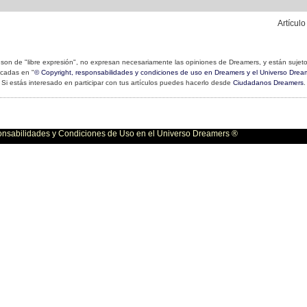
Artícul
son de "libre expresión", no expresan necesariamente las opiniones de Dreamers, y están sujeto
icadas en "
© Copyright, responsabilidades y condiciones de uso en Dreamers y el Universo Drea
Si estás interesado en participar con tus artículos puedes hacerlo desde
Ciudadanos Dreamers
.
bilidades y Condiciones de Uso en el Universo Dreamers ®