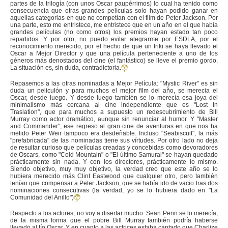
partes de la trilogía (con unos Oscar paupérrimos) lo cual ha tenido como
consecuencia que otras grandes películas solo hayan podido ganar en
aquellas categorias en que no competían con el film de Peter Jackson. Por
una parte, esto me entristece, me entristece que en un año en el que había
grandes películas (no como otros) los premios hayan estado tan poco
repartidos. Y por otro, no puedo evitar alegrarme por ESDLA, por el
reconocimiento merecido, por el hecho de que un friki se haya llevado el
Oscar a Mejor Director y que una película perteneciente a uno de los
géneros más denostados del cine (el fantástico) se lleve el premio gordo.
La situación es, sin duda, contradictoria.
Repasemos a las otras nominadas a Mejor Película: "Mystic River" es sin
duda un peliculón y para muchos el mejor film del año, se merecia el
Oscar, desde luego. Y desde luego también se lo merecía esa joya del
minimalismo más cercana al cine independiente que es "Lost In
Traslation", que para muchos a supuesto un redescubrimiento de Bill
Murray como actor dramático, aunque sin renunciar al humor. Y "Master
and Commander", ese regreso al gran cine de aventuras en que nos ha
metido Peter Weir tampoco era desdeñable. Incluso "Seabiscuit", la más
"prefabricada" de las nominadas tiene sus vírtudes. Por otro lado no deja
de resultar curioso que películas creadas y concebidas como devoradores
de Oscars, como "Cold Mountain" o "El último Samurai" se hayan quedado
prácticamente sin nada. Y con los directores, prácticamente lo mismo.
Siendo objetivo, muy muy objetivo, la verdad creo que este año se lo
hubiera merecido más Clint Eastwood que cualquier otro, pero también
tenían que compensar a Peter Jackson, que se había ido de vacio tras dos
nominaciones consecutivas (la verdad, yo se lo hubiera dado en "La
Comunidad del Anillo")
Respecto a los actores, no voy a disertar mucho. Sean Penn se lo merecía,
de la misma forma que el pobre Bill Murray también podría haberse
llevado al tío Oscar. Y en cuanto a las actrices estaba cantado que Charlize