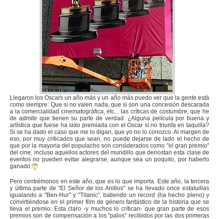
Llegaron los Oscars un año más y un año más puedo ver que la gente está
como siempre: Que si no valen nada, que si son una concesión descarada
a la comercialidad cinematográfica, etc... las críticas de costumbre, que he
de admitir que tienen su parte de verdad: ¿Alguna película por buena y
artística que fuese ha sido premiada con el Oscar si no triunfa en taquilla?
Si se ha dado el caso que me lo digan, que yo no lo conozco. Al margen de
eso, por muy criticados que sean, no puede dejarse de lado el hecho de
que por la mayoria del populacho son considerados como "el gran premio"
del cine, incluso aquellos actores del mundillo que denostan esta clase de
eventos no pueden evitar alegrarse, aunque sea un poquito, por haberlo
ganado.
Pero centrémonos en este año, que es lo que importa. Este año, la tercera
y última parte de "El Señor de los Anillos" se ha llevado once estatuillas
igualando a "Ben-Hur" y "Titanic", batiendo un record (ha hecho pleno) y
convirtiéndose en el primer film de género fantástico de la historia que se
lleva el premio. Esta claro -y muchos lo crítican- que gran parte de esos
premios son de compensación a los "palos" recibidos por las dos primeras