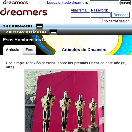
«Anything can happen and it probably will»
búsca en todo dreamers
directorio
THE DREAMERS
Críticas: Películas
Esos Hombrecitos Dorados
Artículos de Dreamers
Artículo
Foro
Una simple reflexión personal sobre los premios Oscar de este año (si,
otra)