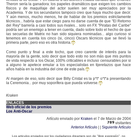
Theron sería la ganadora: los papeles dramáticos que exigen los cambios
físicos y de maquillaje del actor suelen ser muy apreciados por la
Academia. Y de los secundarios tampoco creo que haya mucho que decir.
Y aún menos, mucho menos, he de hablar de los premios estrictamente
técnicos... habría que estar ciego para no darse cuenta de que "El Retorno
del Rey" barrería a casi todos sus rivales... solo en FX "Piratas del Caribe"
podría ser un enemigo a tener en cuenta, dado sobre todo el hecho de que
las secuelas de Matrix no han sido siquiera nominadas... algo curioso si
tenemos en cuenta los cinco (si, cinco) Oscars técnicos que se llevó la
primera parte, pero eso es otra historia.
Como punto y final a este tocho, que creo carente de interés para la
mayoría de la gente, solo decir que todo esto no son más que mis puntos
de vista respecto a los Oscar, 100% criticables e incluso censurables por si
a alguno le apetece emular a los especialistas en tijeretazos que hace
años había en la industria del cine de este país.
Al margen de eso, solo decir que Billy Cristal es la p*t* o*t*a presentando
la Ceremonia... por muy soporífera que pueda volverse.
Kraken
ENLACES
Web oficial de los premios
Los Anti-Oscar
Artículo enviado por
Kraken
el 7 de Marzo de 2004
visitantes
Anterior Artículo
| |
Siguiente Artículo
Los articulos enviados por los ciudadanos dreamers son de "libre expresión", no