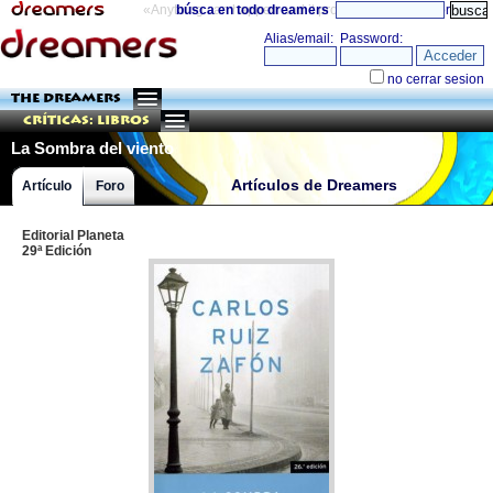
«Anything can happen and it probably will»
búsca en todo dreamers
directorio
THE DREAMERS
Críticas: Libros
La Sombra del viento
Artículos de Dreamers
Artículo
Foro
Editorial Planeta
29ª Edición