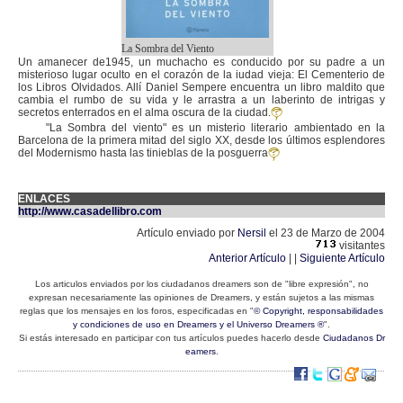
La Sombra del Viento
Un amanecer de1945, un muchacho es conducido por su padre a un
misterioso lugar oculto en el corazón de la iudad vieja: El Cementerio de
los Libros Olvidados. Allí Daniel Sempere encuentra un libro maldito que
cambia el rumbo de su vida y le arrastra a un laberinto de intrigas y
secretos enterrados en el alma oscura de la ciudad.
"La Sombra del viento" es un misterio literario ambientado en la
Barcelona de la primera mitad del siglo XX, desde los últimos esplendores
del Modernismo hasta las tinieblas de la posguerra
ENLACES
http://www.casadellibro.com
Artículo enviado por
Nersil
el 23 de Marzo de 2004
visitantes
Anterior Artículo
| |
Siguiente Artículo
Los articulos enviados por los ciudadanos dreamers son de "libre expresión", no
expresan necesariamente las opiniones de Dreamers, y están sujetos a las mismas
reglas que los mensajes en los foros, especificadas en "
© Copyright, responsabilidades
y condiciones de uso en Dreamers y el Universo Dreamers ®
".
Si estás interesado en participar con tus artículos puedes hacerlo desde
Ciudadanos Dr
eamers
.