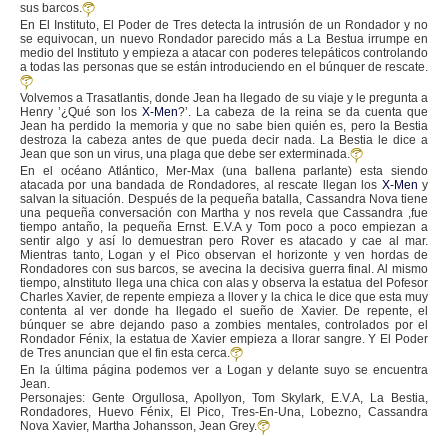
sus barcos.
En El Instituto, El Poder de Tres detecta la intrusión de un Rondador y no
se equivocan, un nuevo Rondador parecido más a La Bestua irrumpe en
medio del Instituto y empieza a atacar con poderes telepáticos controlando
a todas las personas que se están introduciendo en el búnquer de rescate.
Volvemos a Trasatlantis, donde Jean ha llegado de su viaje y le pregunta a
Henry ’¿Qué son los
X-Men
?’. La cabeza de la reina se da cuenta que
Jean ha perdido la memoria y que no sabe bien quién es, pero la Bestia
destroza la cabeza antes de que pueda decir nada. La Bestia le dice a
Jean que son un virus, una plaga que debe ser exterminada.
En el océano Atlántico, Mer-Max (una ballena parlante) esta siendo
atacada por una bandada de Rondadores, al rescate llegan los
X-Men
y
salvan la situación. Después de la pequeña batalla, Cassandra Nova tiene
una pequeña conversación con Martha y nos revela que Cassandra ,fue
tiempo antaño, la pequeña Ernst. E.V.A y Tom poco a poco empiezan a
sentir algo y así lo demuestran pero Rover es atacado y cae al mar.
Mientras tanto, Logan y el Pico observan el horizonte y ven hordas de
Rondadores con sus barcos, se avecina la decisiva guerra final. Al mismo
tiempo, aInstituto llega una chica con alas y observa la estatua del Pofesor
Charles Xavier, de repente empieza a llover y la chica le dice que esta muy
contenta al ver donde ha llegado el sueño de Xavier. De repente, el
búnquer se abre dejando paso a zombies mentales, controlados por el
Rondador Fénix, la estatua de Xavier empieza a llorar sangre. Y El Poder
de Tres anuncian que el fin esta cerca.
En la última página podemos ver a Logan y delante suyo se encuentra
Jean.
Personajes: Gente Orgullosa, Apollyon, Tom Skylark, E.V.A, La Bestia,
Rondadores, Huevo Fénix, El Pico, Tres-En-Una, Lobezno, Cassandra
Nova Xavier, Martha Johansson, Jean Grey.