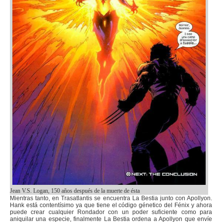
Jean V.S. Logan, 150 años después de la muerte de ésta
Mientras tanto, en Trasatlantis se encuentra La Bestia junto con Apollyon.
Hank está contentísimo ya que tiene el código génetico del Fénix y ahora
puede crear cualquier Rondador con un poder suficiente como para
aniquilar una especie, finalmente La Bestia ordena a Apollyon que envíe