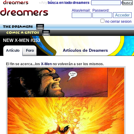
«Anything can happen and it probably will»
búsca en todo dreamers
directorio
THE DREAMERS
Comic a Gritos
NEW X-MEN #153
Artículos de Dreamers
Artículo
Foro
El fin se acerca...los
X-Men
no volverán a ser los mismos.