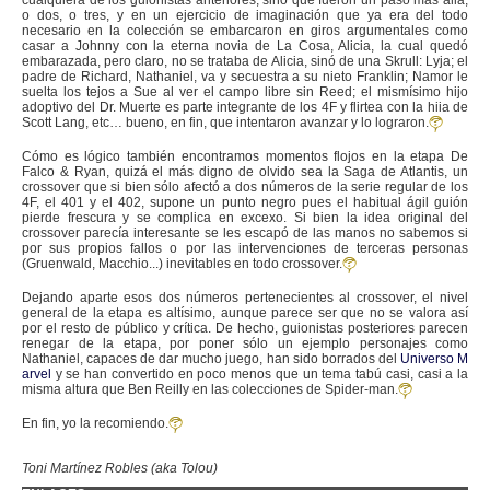
cualquiera de los guionistas anteriores, sinó que fueron un paso más allá,
o dos, o tres, y en un ejercicio de imaginación que ya era del todo
necesario en la colección se embarcaron en giros argumentales como
casar a Johnny con la eterna novia de La Cosa, Alicia, la cual quedó
embarazada, pero claro, no se trataba de Alicia, sinó de una Skrull: Lyja; el
padre de Richard, Nathaniel, va y secuestra a su nieto Franklin; Namor le
suelta los tejos a Sue al ver el campo libre sin Reed; el mismísimo hijo
adoptivo del Dr. Muerte es parte integrante de los 4F y flirtea con la hiia de
Scott Lang, etc… bueno, en fin, que intentaron avanzar y lo lograron.
Cómo es lógico también encontramos momentos flojos en la etapa De
Falco & Ryan, quizá el más digno de olvido sea la Saga de Atlantis, un
crossover que si bien sólo afectó a dos números de la serie regular de los
4F, el 401 y el 402, supone un punto negro pues el habitual ágil guión
pierde frescura y se complica en excexo. Si bien la idea original del
crossover parecía interesante se les escapó de las manos no sabemos si
por sus propios fallos o por las intervenciones de terceras personas
(Gruenwald, Macchio...) inevitables en todo crossover.
Dejando aparte esos dos números pertenecientes al crossover, el nivel
general de la etapa es altísimo, aunque parece ser que no se valora así
por el resto de público y crítica. De hecho, guionistas posteriores parecen
renegar de la etapa, por poner sólo un ejemplo personajes como
Nathaniel, capaces de dar mucho juego, han sido borrados del
Universo M
arvel
y se han convertido en poco menos que un tema tabú casi, casi a la
misma altura que Ben Reilly en las colecciones de Spider-man.
En fin, yo la recomiendo.
Toni Martínez Robles (aka Tolou)