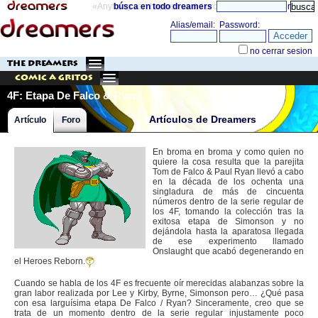
«Anything can happen and it probably will»
búsca en todo dreamers
directorio
THE DREAMERS
Comic a Gritos
4F: Etapa De Falco & Ryan
Artículos de Dreamers
Artículo
Foro
En broma en broma y como quien no
quiere la cosa resulta que la parejita
Tom de Falco & Paul Ryan llevó a cabo
en la década de los ochenta una
singladura de más de cincuenta
números dentro de la serie regular de
los 4F, tomando la colección tras la
exitosa etapa de Simonson y no
dejándola hasta la aparatosa llegada
de ese experimento llamado
Onslaught que acabó degenerando en
el Heroes Reborn.
Cuando se habla de los 4F es frecuente oír merecidas alabanzas sobre la
gran labor realizada por Lee y Kirby, Byrne, Simonson pero… ¿Qué pasa
con esa larguísima etapa De Falco / Ryan? Sinceramente, creo que se
trata de un momento dentro de la serie regular injustamente poco