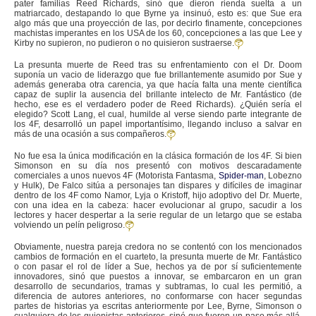
pater familias Reed Richards, sinó que dieron rienda suelta a un
matriarcado, destapando lo que Byrne ya insinuó, esto es: que Sue era
algo más que una proyección de las, por decirlo finamente, concepciones
machistas imperantes en los USA de los 60, concepciones a las que Lee y
Kirby no supieron, no pudieron o no quisieron sustraerse.
La presunta muerte de Reed tras su enfrentamiento con el Dr. Doom
suponía un vacio de liderazgo que fue brillantemente asumido por Sue y
además generaba otra carencia, ya que hacía falta una mente científica
capaz de suplir la ausencia del brillante intelecto de Mr. Fantástico (de
hecho, ese es el verdadero poder de Reed Richards). ¿Quién sería el
elegido? Scott Lang, el cual, humilde al verse siendo parte integrante de
los 4F, desarrolló un papel importantísimo, llegando incluso a salvar en
más de una ocasión a sus compañeros.
No fue esa la única modificación en la clásica formación de los 4F. Si bien
Simonson en su día nos presentó con motivos descaradamente
comerciales a unos nuevos 4F (Motorista Fantasma,
Spider-man
, Lobezno
y Hulk), De Falco sitúa a personajes tan dispares y difíciles de imaginar
dentro de los 4F como Namor, Lyja o Kristoff, hijo adoptivo del Dr. Muerte,
con una idea en la cabeza: hacer evolucionar al grupo, sacudir a los
lectores y hacer despertar a la serie regular de un letargo que se estaba
volviendo un pelín peligroso.
Obviamente, nuestra pareja credora no se contentó con los mencionados
cambios de formación en el cuarteto, la presunta muerte de Mr. Fantástico
o con pasar el rol de líder a Sue, hechos ya de por sí suficientemente
innovadores, sinó que puestos a innovar, se embarcaron en un gran
desarrollo de secundarios, tramas y subtramas, lo cual les permitió, a
diferencia de autores anteriores, no conformarse con hacer segundas
partes de historias ya escritas anteriormente por Lee, Byrne, Simonson o