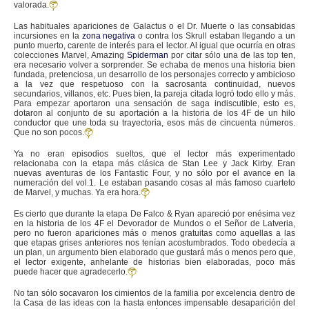
valorada.
Las habituales apariciones de Galactus o el Dr. Muerte o las consabidas
incursiones en la
zona negativa
o contra los Skrull estaban llegando a un
punto muerto, carente de interés para el lector. Al igual que ocurría en otras
colecciones Marvel, Amazing
Spiderman
por citar sólo una de las top ten,
era necesario volver a sorprender. Se echaba de menos una historia bien
fundada, pretenciosa, un desarrollo de los personajes correcto y ambicioso
a la vez que respetuoso con la sacrosanta continuidad, nuevos
secundarios, villanos, etc. Pues bien, la pareja citada logró todo ello y más.
Para empezar aportaron una sensación de saga indiscutible, esto es,
dotaron al conjunto de su aportación a la historia de los 4F de un hilo
conductor que une toda su trayectoria, esos más de cincuenta números.
Que no son pocos.
Ya no eran episodios sueltos, que el lector más experimentado
relacionaba con la etapa más clásica de Stan Lee y Jack Kirby. Eran
nuevas aventuras de los Fantastic Four, y no sólo por el avance en la
numeración del vol.1. Le estaban pasando cosas al más famoso cuarteto
de Marvel, y muchas. Ya era hora.
Es cierto que durante la etapa De Falco & Ryan apareció por enésima vez
en la historia de los 4F el Devorador de Mundos o el Señor de Latveria,
pero no fueron apariciones más o menos gratuitas como aquellas a las
que etapas grises anteriores nos tenían acostumbrados. Todo obedecía a
un plan, un argumento bien elaborado que gustará más o menos pero que,
el lector exigente, anhelante de historias bien elaboradas, poco más
puede hacer que agradecerlo.
No tan sólo socavaron los cimientos de la familia por excelencia dentro de
la Casa de las ideas con la hasta entonces impensable desaparición del