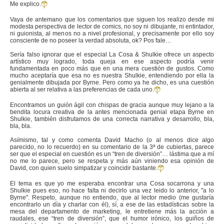
Me explico.
Vaya de antemano que los comentarios que siguen los realizo desde mi
modesta perspectiva de lector de comics, no soy ni dibujante, ni entintador,
ni guionista, al menos no a nivel profesional, y precisamente por ello soy
consciente de no poseer la verdad absoluta, ok? Pos fale…
Sería falso ignorar que el especial La Cosa & Shulkie ofrece un aspecto
artístico muy logrado, toda queja en ese aspecto podría venir
fundamentada en poco más que en una mera cuestión de gustos. Como
mucho aceptaría que esa no es nuestra Shulkie, entendiendo por ella la
genialmente dibujada por Byrne. Pero como ya he dicho, es una cuestión
abierta al ser relativa a las preferencias de cada uno.
Encontramos un guión ágil con chispas de gracia aunque muy lejano a la
bendita locura creativa de la antes mencionada genial etapa Byrne en
Shulkie, también disfrutamos de una correcta narrativa y desarrollo, bla,
bla, bla.
Asímismo, tal y como comenta David Macho (o al menos dice algo
parecido, no lo recuerdo) en su comentario de la 3ª de cubiertas, parece
ser que el especial en cuestión es un “tren de diversión”… lástima que a mí
no me lo parece, pero se respeta y más aún viniendo esa opinión de
David, con quien suelo simpatizar y coincidir bastante.
El tema es que yo me esperaba encontrar una Cosa socarrona y una
Shulkie pues eso, no hace falta ni decirlo una vez leido lo anterior, "a lo
Byrne". Respeto, aunque no entiendo, que al lector medio (me gustaría
encontrarlo un día y charlar con él), sí, a ese de las estadísticas sobre la
mesa del departamento de marketing, le entretiene más la acción a
raudales, ese “tren de diversión”, que el humor irónico, los guiños de