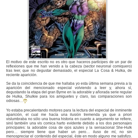
El motivo de este escrito no es otro que haceros partícipes de un par de
reflexiones que me han venido a la cabeza (sector neuronal comiquero)
tras leer, que no degustar demasiado, el especial La Cosa & Hulka, de
reciente aparición.
Se da la coincidencia de que me hallaba yo esta última semana previa a la
aparición del mencionado especial volviendo a leer y, ahora sí,
degustando la etapa del gran Byrne en la adorable y añorada serie regular
de Hulka, Shulkie para los amiguetes y claro, las comparaciones son
odiosas…
Yo estaba precalentando motores para la lectura del especial de inminente
aparición, el cual me hacía una ilusión tremenda ya que a priori
vislumbraba no sólo una buena historia en cuanto a argumento se refiere,
sinó también una vis comica harto evidente debido a los dos personajes
principales: la adorable cosa de ojos azules y la sensacional She-Hulk
pero… siempre tiene que haber un pero… iluso de mí, no sin
menospreciar el contenido del especial, éste en modo alguno me satisfizo.