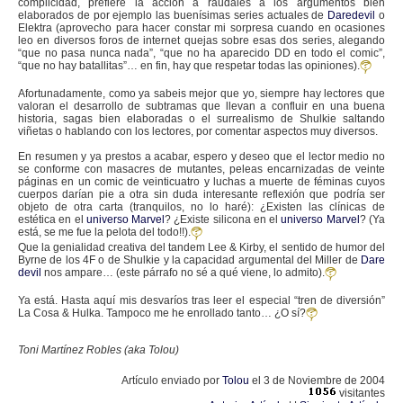
complicidad, prefiere la acción a raudales a los argumentos bien
elaborados de por ejemplo las buenísimas series actuales de
Daredevil
o
Elektra (aprovecho para hacer constar mi sorpresa cuando en ocasiones
leo en diversos foros de internet quejas sobre esas dos series, alegando
“que no pasa nunca nada”, “que no ha aparecido DD en todo el comic”,
“que no hay batallitas”… en fin, hay que respetar todas las opiniones).
Afortunadamente, como ya sabeis mejor que yo, siempre hay lectores que
valoran el desarrollo de subtramas que llevan a confluir en una buena
historia, sagas bien elaboradas o el surrealismo de Shulkie saltando
viñetas o hablando con los lectores, por comentar aspectos muy diversos.
En resumen y ya prestos a acabar, espero y deseo que el lector medio no
se conforme con masacres de mutantes, peleas encarnizadas de veinte
páginas en un comic de veinticuatro y luchas a muerte de féminas cuyos
cuerpos darían pie a otra sin duda interesante reflexión que podría ser
objeto de otra carta (tranquilos, no lo haré): ¿Existen las clínicas de
estética en el
universo Marvel
? ¿Existe silicona en el
universo Marvel
? (Ya
está, se me fue la pelota del todo!!).
Que la genialidad creativa del tandem Lee & Kirby, el sentido de humor del
Byrne de los 4F o de Shulkie y la capacidad argumental del Miller de
Dare
devil
nos ampare… (este párrafo no sé a qué viene, lo admito).
Ya está. Hasta aquí mis desvaríos tras leer el especial “tren de diversión”
La Cosa & Hulka. Tampoco me he enrollado tanto… ¿O sí?
Toni Martínez Robles (aka Tolou)
Artículo enviado por
Tolou
el 3 de Noviembre de 2004
visitantes