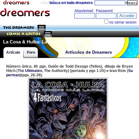
«Anything can happen and it probably will»
búsca en todo dreamers
directorio
THE DREAMERS
Comic a Gritos
La Cosa & Hulka: La noche más larga
Artículos de Dreamers
Artículo
Foro
Número único, 40 pgs. Guión de Todd Dezago (Tellos), dibujo de Bryan
Hitch (The
Ultimates
, The Authority) (portada y pgs 1-25) e Ivan Reis (
Su
perman
)(pgs. 26-39).