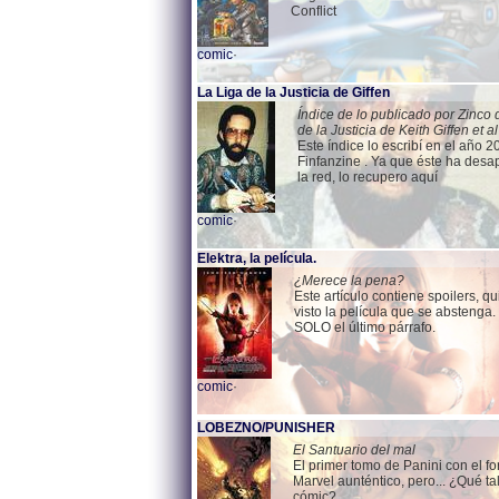
Conflict
comic
·
La Liga de la Justicia de Giffen
Índice de lo publicado por Zinco 
de la Justicia de Keith Giffen et al
Este índice lo escribí en el año 2
Finfanzine . Ya que éste ha desa
la red, lo recupero aquí
comic
·
Elektra, la película.
¿Merece la pena?
Este artículo contiene spoilers, q
visto la película que se abstenga.
SOLO el último párrafo.
comic
·
LOBEZNO/PUNISHER
El Santuario del mal
El primer tomo de Panini con el 
Marvel aunténtico, pero... ¿Qué tal
cómic?