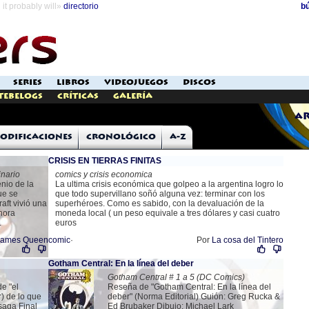
it probably will»
directorio
b
SERIES
LIBROS
VIDEOJUEGOS
DISCOS
Tebelogs
Críticas
Galería
Ar
odificaciones
Cronológico
A-Z
CRISIS EN TIERRAS FINITAS
inario
comics y crisis economica
nio de la
La ultima crisis económica que golpeo a la argentina logro lo
que se
que todo supervillano soñó alguna vez: terminar con los
raft vivió una
superhéroes. Como es sabido, con la devaluación de la
hora
moneda local ( un peso equivale a tres dólares y casi cuatro
.
euros
James Queen
comic
·
Por
La cosa del Tintero
Gotham Central: En la línea del deber
Gotham Central # 1 a 5 (DC Comics)
de "el
Reseña de "Gotham Central: En la línea del
r) de lo que
deber" (Norma Editorial) Guión: Greg Rucka &
 saga Final
Ed Brubaker Dibujo: Michael Lark