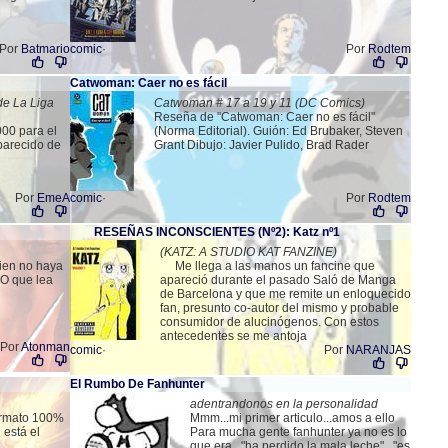
Por
Batmario
comic
·
Por
Rodtem
Catwoman: Caer no es fácil
de La Liga
Catwoman # 17 a 19 y 11 (DC Comics)
Reseña de "Catwoman: Caer no es fácil"
000 para el
(Norma Editorial). Guión: Ed Brubaker, Steven
parecido de
Grant Dibujo: Javier Pulido, Brad Rader
Por
EmeA
comic
·
Por
Rodtem
RESEÑAS INCONSCIENTES (Nº2): Katz nº1
(KATZ: A STUDIO KAT FANZINE)
uien no haya
Me llega a las manos un fancine que
 O que lea
apareció durante el pasado Saló de Manga
de Barcelona y que me remite un enloquecido
fan, presunto co-autor del mismo y probable
consumidor de alucinógenos. Con estos
antecedentes se me antoja
Por
Atonman
comic
·
Por
NARANJAS
El Rumbo De Fanhunter
adentrandonos en la personalidad
formato 100%
Mmm...mi primer articulo...amos a ello
 está el
Para mucha gente fanhunter ya no es lo
que era..."ha perdido la mala leche"..."es