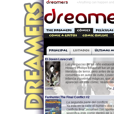
«Anything can happen and 
THE DREAMERS
CÓMICS
PELÍCULAS
Comic a Gritos
Comic Online
Principal
Listados
Últimas m
El Joven Lovecraft
Las peripecias de un niño extraord
Howard Phillips Lovecraft fue un ge
literatura de terror, pero antes de 
convirtiera en autor de culto, Lovec
infancia y juventud mágicas, que a
aparecen en este cómic. Veámoslo
comic
·
Por
Fanhunter,The Final Conflict #2
La segunda parte del conflicto
Ya esta en la calle el numero dos 
conflicto final",resumen (sin spoile
siognifica este comic dentro de la