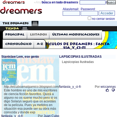
«Anything can happen and it probably will»
búsca en todo dreamers
directorio
THE DREAMERS
Tienda
Principal
Listados
Últimas modificaciones
Cronológico
A-Z
Artículos de Dreamers : fanta
sia_y_ci-fi
Stanislaw Lem, ese genio
LAPSICOPIAS ILUSTRADAS
Lapsicopias Ilustradas
http://elcuboamalgamico.blogspot.com/
fantasia_y_ci-fi
·
Por
wiccannas
Este hombre es uno de mis escritores
de ciencia ficción favoritos. Quizá a
alguno no os suene mucho pero si os
digo Solarys seguro que os acordáis
de la película. Pues ya metidos en
situación esa puede ser su obra más
conocida y donde exp
fantasia_y_ci-fi
·
Por
Juan Cubo