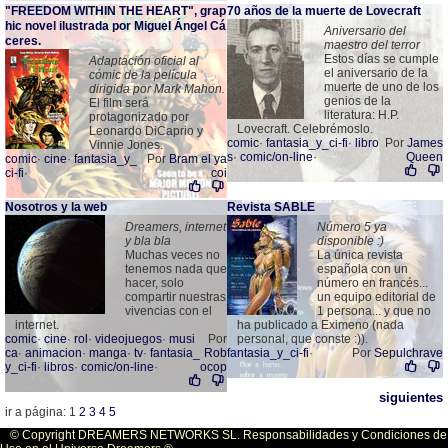
"FREEDOM WITHIN THE HEART", grap
70 años de la muerte de Lovecraft
hic novel ilustrada por Miguel Ángel Cá
Aniversario del
ceres.
maestro del terror
Estos días se cumple
Adaptación oficial al
el aniversario de la
cómic de la película
muerte de uno de los
dirigida por Mark Mahon.
genios de la
El film será
literatura: H.P.
protagonizado por
Lovecraft. Celebrémoslo.
Leonardo DiCaprio y
comic
·
fantasia_y_ci-fi
·
libro
Por
James
Vinnie Jones.
s
·
comic/on-line
·
Queen
comic
·
cine
·
fantasia_y_
Por
Bram el ya
ci-fi
·
coi
Nosotros y la web
Revista SABLE
Dreamers, internet
Número 5 ya
y bla bla
disponible :)
Muchas veces no
La única revista
tenemos nada que
española con un
hacer, solo
número en francés...
compartir nuestras
un equipo editorial de
vivencias con el
1 persona... y que no
internet.
ha publicado a Eximeno (nada
comic
·
cine
·
rol
·
videojuegos
·
musi
Por
personal, que conste :)).
ca
·
animacion
·
manga
·
tv
·
fantasia_
Rob
fantasia_y_ci-fi
·
Por
Sepulchrave
y_ci-fi
·
libros
·
comic/on-line
·
ocop
siguientes
ir a página: 1
2
3
4
5
© Copyright DREAMERS NETWORKS SL. Responsabilidades y Condiciones de