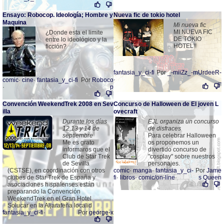
Ensayo: Robocop. Ideología; Hombre y
Nueva fic de tokio hotel
Maquina
Mi nueva fic
MI NUEVA FIC
¿Donde esta el limite
DE TOKIO
entre lo ideológico y la
HOTEL!!
ficción?
fantasia_y_ci-fi
Por
_-miiZz_-mUrdeeR-
·
_
comic
·
cine
·
fantasia_y_ci-fi
Por
Roboco
·
p
Convención WeekendTrek 2008 en Sev
Concurso de Halloween de El joven L
illa
ovecraft
Durante los días
EJL organiza un concurso
12,13 y 14 de
de disfraces
septiembre
Para celebrar Halloween
Me es grato
os proponemos un
informaros que el
divertido concurso de
Club de Star Trek
"cosplay" sobre nuestros
de Sevilla
personajes.
(CSTSE), en coordinación con otros
comic
·
manga
·
fantasia_y_ci-
Por
Jame
clubes de Star Trek de España y
fi
·
libros
·
comic/on-line
·
s Queen
asociaciones hispalenses están
preparando la Convención
WeekendTrek en el Gran Hotel
Solucar en la Aljarafeña localid
fantasia_y_ci-fi
·
Por
george-x