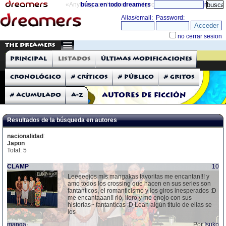
«Anything can happen and it probably will»
búsca en todo dreamers
directorio
THE DREAMERS
TIENDA
Principal
Listados
Últimas modificaciones
Gritos.com
Cronológico
# Críticos
# Público
# Gritos
# Acumulado
A-Z
Autores de Ficción
Resultados de la búsqueda en autores
nacionalidad
:
Japon
Total: 5
CLAMP
10
Leeeeejos mis mangakas favoritas me encantan!!! y
amo todos los crossing que hacen en sus series son
fantanticos, el romanticismo y los giros inesperados :D
me encantaaan!! rió, lloro y me enojo con sus
historias~ fantanticas :D Lean algún titulo de ellas se
los
manga
·
Por
Isuko