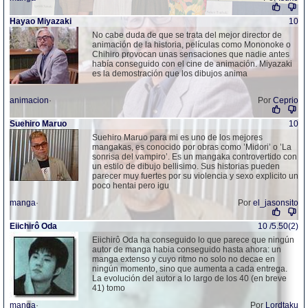
Hayao Miyazaki
10
No cabe duda de que se trata del mejor director de
animación de la historia, películas como Mononoke o
Chihiro provocan unas sensaciones que nadie antes
había conseguido con el cine de animación. Miyazaki
es la demostración que los dibujos anima
animacion
·
Por
Ceprio
Suehiro Maruo
10
Suehiro Maruo para mi es uno de los mejores
mangakas, es conocido por obras como ’Midori’ o ’La
sonrisa del vampiro’. Es un mangaka controvertido con
un estilo de dibujo bellisimo. Sus historias pueden
parecer muy fuertes por su violencia y sexo explicito un
poco hentai pero igu
manga
·
Por
el_jasonsito
Eiichirô Oda
10 /5.50(2)
Eiichirô Oda ha conseguido lo que parece que ningún
autor de manga habia conseguido hasta ahora: un
manga extenso y cuyo ritmo no solo no decae en
ningún momento, sino que aumenta a cada entrega.
La evolución del autor a lo largo de los 40 (en breve
41) tomo
manga
·
Por
Lordtaku