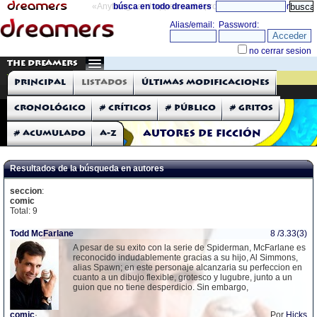
«Anything can happen and it probably will»
búsca en todo dreamers
directorio
THE DREAMERS
TIENDA
Principal
Listados
Últimas modificaciones
Gritos.com
Cronológico
# Críticos
# Público
# Gritos
# Acumulado
A-Z
Autores de Ficción
Resultados de la búsqueda en autores
seccion
:
comic
Total: 9
Todd McFarlane
8 /3.33(3)
A pesar de su exito con la serie de Spiderman, McFarlane es
reconocido indudablemente gracias a su hijo, Al Simmons,
alias Spawn; en este personaje alcanzaria su perfeccion en
cuanto a un dibujo flexible, grotesco y lugubre, junto a un
guion que no tiene desperdicio. Sin embargo,
comic
·
Por
Hicks