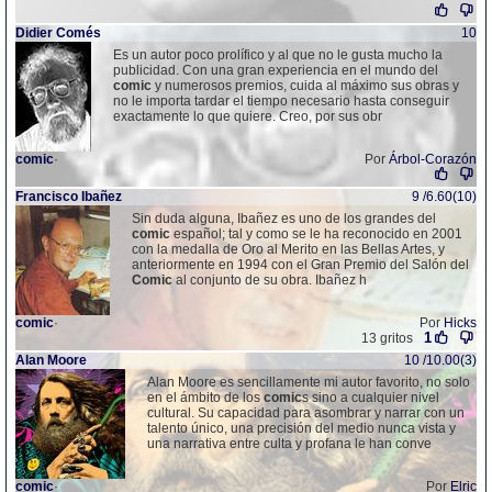
Didier Comés
10
Es un autor poco prolífico y al que no le gusta mucho la
publicidad. Con una gran experiencia en el mundo del
comic
y numerosos premios, cuida al máximo sus obras y
no le importa tardar el tiempo necesario hasta conseguir
exactamente lo que quiere. Creo, por sus obr
comic
·
Por
Árbol-Corazón
Francisco Ibañez
9 /6.60(10)
Sin duda alguna, Ibañez es uno de los grandes del
comic
español; tal y como se le ha reconocido en 2001
con la medalla de Oro al Merito en las Bellas Artes, y
anteriormente en 1994 con el Gran Premio del Salón del
Comic
al conjunto de su obra. Ibañez h
comic
·
Por
Hicks
1
13 gritos
Alan Moore
10 /10.00(3)
Alan Moore es sencillamente mi autor favorito, no solo
en el ámbito de los
comic
s sino a cualquier nivel
cultural. Su capacidad para asombrar y narrar con un
talento único, una precisión del medio nunca vista y
una narrativa entre culta y profana le han conve
comic
·
Por
Elric