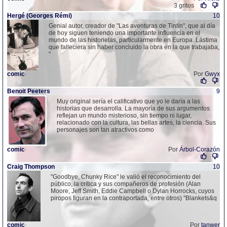
3 gritos
Hergé (Georges Rémi)
10
Genial autor, creador de "Las aventuras de Tintín", que al día
de hoy siguen teniendo una importante influencia en el
mundo de las historietas, particularmente en Europa. Lástima
que falleciera sin haber concluido la obra en la que trabajaba,
"
comic
·
Por
Gwyx
Benoit Peeters
9
Muy original sería el calificativo que yo le daría a las
historias que desarrolla. La mayoría de sus argumentos
reflejan un mundo misterioso, sin tiempo ni lugar,
relacionado con la cultura, las bellas artes, la ciencia. Sus
personajes son tan atractivos como
comic
·
Por
Árbol-Corazón
Craig Thompson
10
"Goodbye, Chunky Rice" le valió el reconocimiento del
público, la crítica y sus compañeros de profesión (Alan
Moore, Jeff Smith, Eddie Campbell o Dylan Horrocks, cuyos
piropos figuran en la contraportada, entre otros) "Blankets&q
comic
·
Por
tanwer