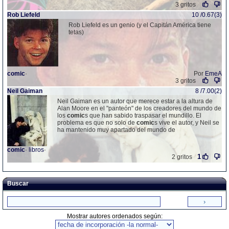
3 gritos
Rob Liefeld
10 /0.67(3)
Rob Liefeld es un genio (y el Capitán América tiene
tetas)
comic
·
Por
EmeA
3 gritos
Neil Gaiman
8 /7.00(2)
Neil Gaiman es un autor que merece estar a la altura de
Alan Moore en el "panteón" de los creadores del mundo de
los
comic
s que han sabido traspasar el mundillo. El
problema es que no solo de
comic
s vive el autor, y Neil se
ha mantenido muy apartado del mundo de
comic
·
libros
·
1
2 gritos
Buscar
Mostrar autores ordenados según: