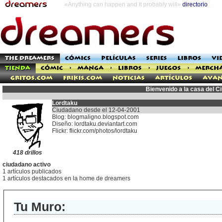
«Anything can happen and it probably will»
directorio
THE DREAMERS
CÓMICS
PELÍCULAS
SERIES
LIBROS
VI
TIENDA
CÓMIC
>
MANGA
>
LIBROS
>
JUEGOS
>
MERCH
Gritos.com
Frikis.com
Noticias
Artículos
Avan
Bienvenido a la casa del 
Lordtaku
Ciudadano desde el 12-04-2001
Blog: blogmaligno.blogspot.com
Diseño: lordtaku.deviantart.com
Flickr: flickr.com/photos/lordtaku
418 drillos
ciudadano activo
1 artículos publicados
1 artículos destacados en la home de dreamers
Tu Muro: