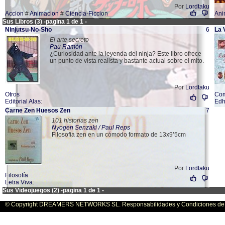
Por
Lordtaku
Accion
#
Animacion
#
Ciencia-Ficcion
Ani
Sus Libros (3) -pagina 1 de 1 -
Ninjutsu-No-Sho
6
La 
El arte secreto
Pau Ramón
¿Curiosidad ante la leyenda del ninja? Este libro ofrece
un punto de vista realista y bastante actual sobre el mito.
Por
Lordtaku
Otros
Co
Editorial Alas
:
Edh
Carne Zen Huesos Zen
7
101 historias zen
Nyogen Senzaki / Paul Reps
Filosofia zen en un cómodo formato de 13x9’5cm
Por
Lordtaku
Filosofía
Letra Viva
:
Sus Videojuegos (2) -pagina 1 de 1 -
© Copyright DREAMERS NETWORKS SL. Responsabilidades y Condiciones de U