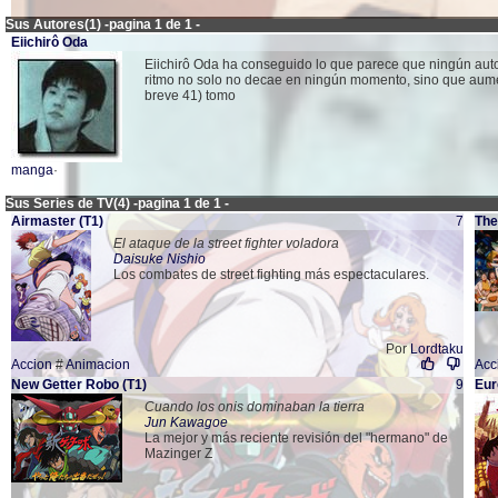
Sus Autores(1) -pagina 1 de 1 -
Eiichirô Oda
Eiichirô Oda ha conseguido lo que parece que ningún au
ritmo no solo no decae en ningún momento, sino que aument
breve 41) tomo
manga
·
Sus Series de TV(4) -pagina 1 de 1 -
Airmaster
(T1)
7
The
El ataque de la street fighter voladora
Daisuke Nishio
Los combates de street fighting más espectaculares.
Por
Lordtaku
Accion
#
Animacion
Acc
New Getter Robo
(T1)
9
Eur
Cuando los onis dominaban la tierra
Jun Kawagoe
La mejor y más reciente revisión del "hermano" de
Mazinger Z